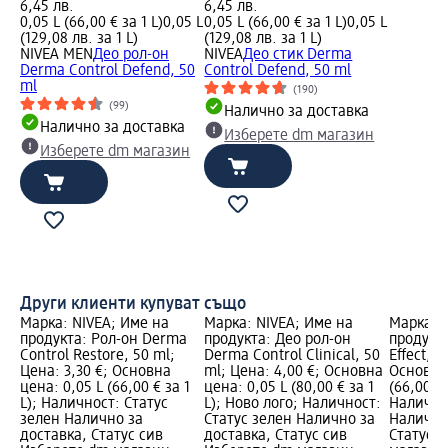
6,45 лв.
6,45 лв.
0,05 L (66,00 € за 1 L)
0,05 L
0,05 L (66,00 € за 1 L)
0,05 L
(129,08 лв. за 1 L)
(129,08 лв. за 1 L)
NIVEA MEN
Део рол-он
NIVEA
Део стик Derma
Derma Control Defend, 50
Control Defend, 50 ml
ml
(190)
(99)
Налично за доставка
Налично за доставка
Изберете dm магазин
Изберете dm магазин
Други клиенти купуват също
Марка: NIVEA; Име на
Марка: NIVEA; Име на
Марка: 
продукта: Рол-он Derma
продукта: Део рол-он
продукта
Control Restore, 50 ml;
Derma Control Clinical, 50
Effect, 5
Цена: 3,30 €; Основна
ml; Цена: 4,00 €; Основна
Основна 
цена: 0,05 L (66,00 € за 1
цена: 0,05 L (80,00 € за 1
(66,00 € 
L); Наличност: Статус
L); Ново лого; Наличност:
Налично
зелен Налично за
Статус зелен Налично за
Налично
доставка, Статус сив
доставка, Статус сив
Статус 