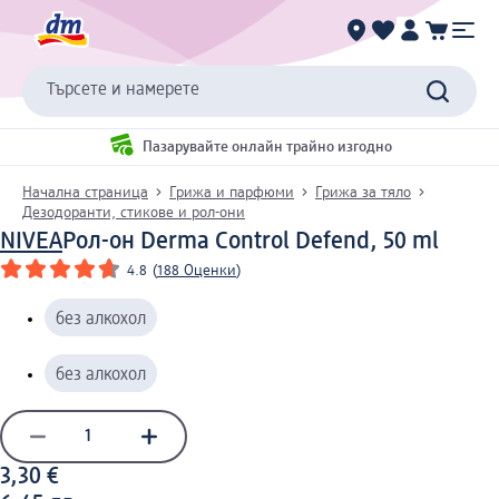
Търсете и намерете
Пазарувайте онлайн трайно изгодно
Начална страница
Грижа и парфюми
Грижа за тяло
Дезодоранти, стикове и рол-они
NIVEA
Рол-он Derma Control Defend, 50 ml
4.8
(
188 Оценки
)
без алкохол
без алкохол
3,30 €