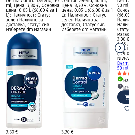
Derma Control Defend, 50
Control Defend, 50 ml;
Derma Co
ml; Цена: 3,30 €; Основна
Цена: 3,30 €; Основна
50 ml; Ц
цена: 0,05 L (66,00 € за 1
цена: 0,05 L (66,00 € за 1
Основна 
L); Наличност: Статус
L); Наличност: Статус
(66,00 € 
зелен Налично за
зелен Налично за
Налично
доставка, Статус сив
доставка, Статус сив
Налично
Изберете dm магазин
Изберете dm магазин
Статус 
магазин
3,30 €
6,45 лв.
0,05 L (6
(129,08 л
NIVEA M
Derma Co
50 ml
Налич
Избе
3,30 €
3,30 €