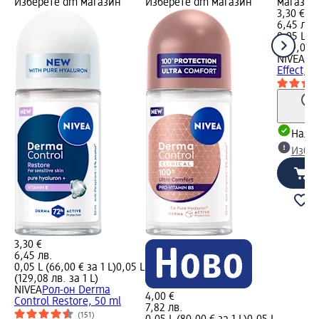
Изберете dm магазин
Изберете dm магазин
магазин
3,30 €
6,45 лв.
0,05 L (6
(129,08 л
NIVEA
Ро
Effect, 5
Налич
Избе
3,30 €
6,45 лв.
0,05 L (66,00 € за 1 L)
0,05 L
(129,08 лв. за 1 L)
NIVEA
Рол-он Derma
4,00 €
Control Restore, 50 ml
7,82 лв.
(151)