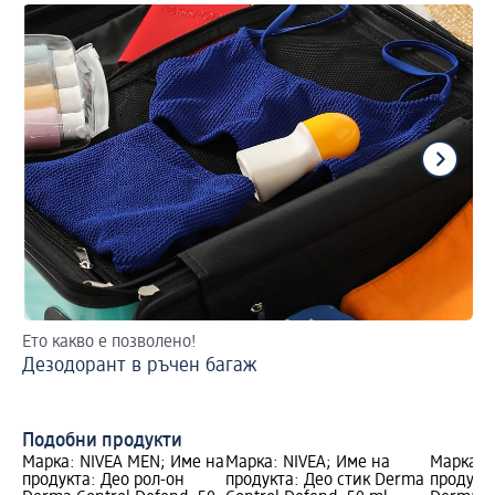
Ето какво е позволено!
2 
Дезодорант в ръчен багаж
На
Подобни продукти
Марка: NIVEA MEN; Име на
Марка: NIVEA; Име на
Марка: 
продукта: Део рол-он
продукта: Део стик Derma
продукта