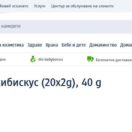
Живей осъзнато
Услуги
Център за обслужване на клиенти
и намерете
 козметика
Здраве
Храна
Бебе и дете
Домакинство
Дома
дно
dm babybonus
Безплатна доставка н
ибискус (20x2g), 40 g