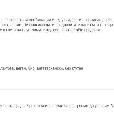
io – перфектната комбинация между сладост и освежаваща кисел
о настроение. Независимо дали предпочитате напитката гореща 
е в света на неустоимите вкусове, които dmBio предлага
лактоза, веган, био, вегетариански, без глутен
околната среда. Чрез тази информация се стремим да улесним В