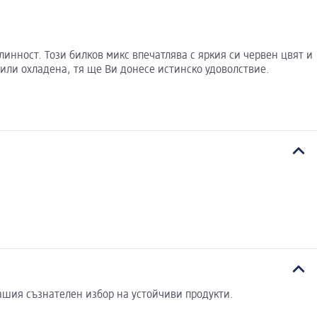
инност. Този билков микс впечатлява с яркия си червен цвят и
или охладена, тя ще Ви донесе истинско удоволствие.
ашия съзнателен избор на устойчиви продукти.