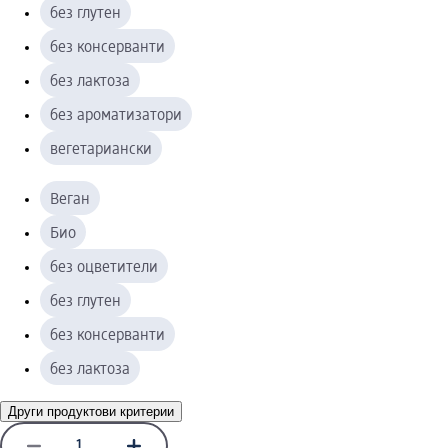
без глутен
без консерванти
без лактоза
без ароматизатори
вегетариански
Веган
Био
без оцветители
без глутен
без консерванти
без лактоза
Други продуктови критерии