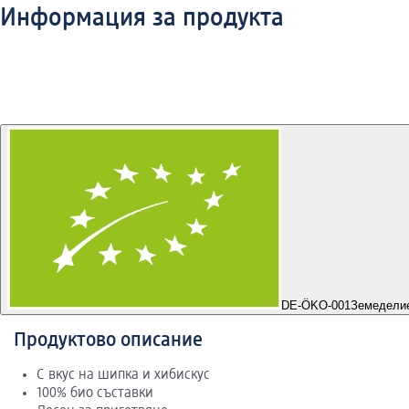
Информация за продукта
DE-ÖKO-001
Земеделие
Продуктово описание
С вкус на шипка и хибискус
100% био съставки