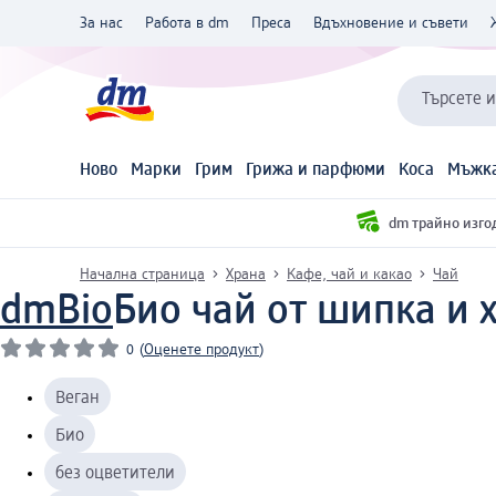
За нас
Работа в dm
Преса
Вдъхновение и съвети
Търсете 
Ново
Марки
Грим
Грижа и парфюми
Коса
Мъжка
dm трайно изго
Начална страница
Храна
Кафе, чай и какао
Чай
dmBio
Био чай от шипка и х
0
(
Оценете продукт
)
Веган
Био
без оцветители