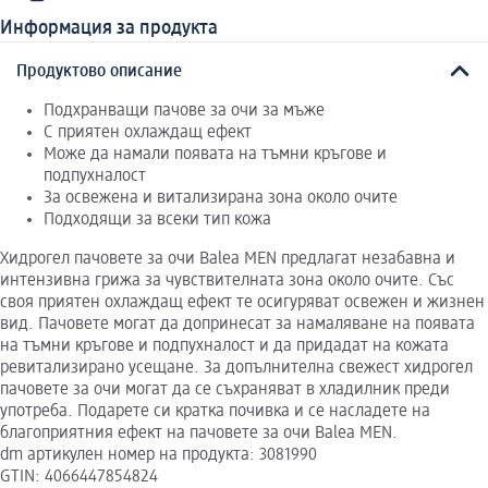
Информация за продукта
Продуктово описание
Подхранващи пачове за очи за мъже
С приятен охлаждащ ефект
Може да намали появата на тъмни кръгове и
подпухналост
За освежена и витализирана зона около очите
Подходящи за всеки тип кожа
Хидрогел пачовете за очи Balea MEN предлагат незабавна и
интензивна грижа за чувствителната зона около очите. Със
своя приятен охлаждащ ефект те осигуряват освежен и жизнен
вид. Пачовете могат да допринесат за намаляване на появата
на тъмни кръгове и подпухналост и да придадат на кожата
ревитализирано усещане. За допълнителна свежест хидрогел
пачовете за очи могат да се съхраняват в хладилник преди
употреба. Подарете си кратка почивка и се насладете на
благоприятния ефект на пачовете за очи Balea MEN.
dm артикулен номер на продукта: 3081990
GTIN: 4066447854824