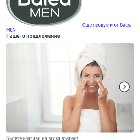
Още продукти от Balea
MEN
Нашето предложение
Бъдете красиви на всяка възраст
Ма