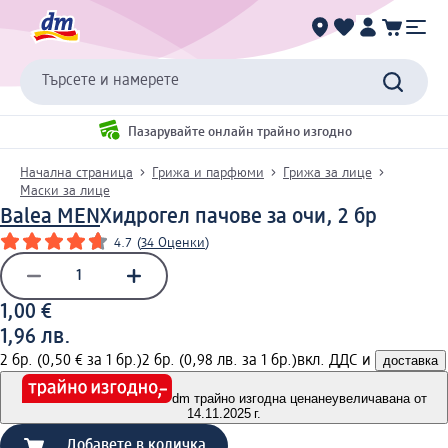
Търсете и намерете
Пазарувайте онлайн трайно изгодно
Начална страница
Грижа и парфюми
Грижа за лице
Маски за лице
Balea MEN
Хидрогел пачове за очи, 2 бр
4.7
(
34 Оценки
)
1,00 €
1,96 лв.
2 бр. (0,50 € за 1 бр.)
2 бр. (0,98 лв. за 1 бр.)
вкл. ДДС и
доставка
dm трайно изгодна цена
неувеличавана от
14.11.2025 г.
Добавете в количка