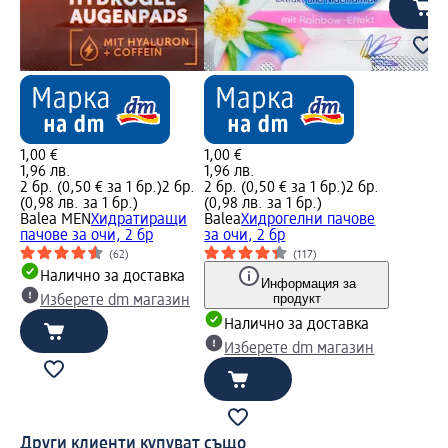
1,00 €
1,00 €
1,96 лв.
1,96 лв.
2 бр. (0,50 € за 1 бр.)
2 бр.
2 бр. (0,50 € за 1 бр.)
2 бр.
(0,98 лв. за 1 бр.)
(0,98 лв. за 1 бр.)
Balea MEN
Хидратиращи
Balea
Хидрогелни пачове
пачове за очи, 2 бр
за очи, 2 бр
(62)
(117)
Налично за доставка
Информация за
продукт
Изберете dm магазин
Налично за доставка
Изберете dm магазин
Други клиенти купуват също