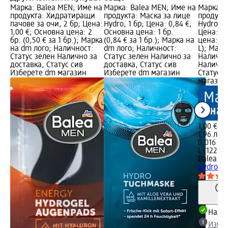
Марка: Balea MEN; Име на
Марка: Balea MEN; Име на
Марка: 
продукта: Хидратиращи
продукта: Маска за лице
продукта
пачове за очи, 2 бр; Цена:
Hydro, 1 бр; Цена: 0,84 €;
Hydro с 
1,00 €; Основна цена: 2
Основна цена: 1 бр.
Цена: 1,
бр. (0,50 € за 1 бр.); Марка
(0,84 € за 1 бр.); Марка на
цена: 0,0
на dm лого; Наличност:
dm лого; Наличност:
L); Марк
Статус зелен Налично за
Статус зелен Налично за
Налично
доставка, Статус сив
доставка, Статус сив
Налично
Изберете dm магазин
Изберете dm магазин
Статус 
магазин
1,00 €
1,96 лв.
0,016 L (
L (122,24
Balea M
Hydro с 
Налич
Избе