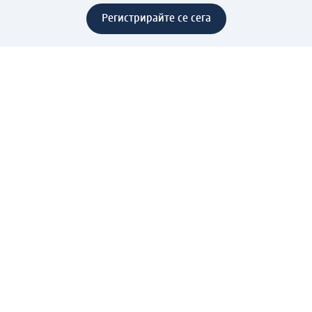
Регистрирайте се сега
Помощ
Предимства & Услуги
Център за обслужване на клиенти
Доставка & Изпращане
Връщане на стока
За dm концерна
За нас
Нашата отговорност
Работа в dm
Преса
Маршрут до Централен офис
dm Централен склад
Продуктов свят
dm Свят