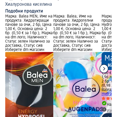
Хиалуронова киселина
Tр
Подобни продукти
Марка: Balea MEN; Име на
Марка: Balea; Име на
Марка: B
продукта: Хидратиращи
продукта: Хидрогелни
продукта
пачове за очи, 2 бр; Цена:
пачове за очи, 2 бр; Цена:
Hydrogel
1,00 €; Основна цена: 2
1,00 €; Основна цена: 2
1,00 €; 
бр. (0,50 € за 1 бр.); Марка
бр. (0,50 € за 1 бр.); Марка
бр. (0,50
на dm лого; Наличност:
на dm лого; Наличност:
на dm л
Статус зелен Налично за
Статус зелен Налично за
Статус 
доставка, Статус сив
доставка, Статус сив
доставка
Изберете dm магазин
Изберете dm магазин
Изберет
1,00 €
1,96 лв.
2 бр. (0,
(0,98 лв.
Balea
Па
Hydrogel
Налич
Избе