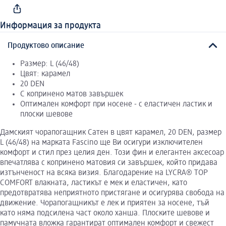
Информация за продукта
Продуктово описание
Размер: L (46/48)
Цвят: карамел
20 DEN
С копринено матов завършек
Оптимален комфорт при носене - с еластичен ластик и
плоски шевове
Дамският чорапогащник Сатен в цвят карамел, 20 DEN, размер
L (46/48) на марката Fascino ще Ви осигури изключителен
комфорт и стил през целия ден. Този фин и елегантен аксесоар
впечатлява с копринено матовия си завършек, който придава
изтънченост на всяка визия. Благодарение на LYCRA® TOP
COMFORT влакната, ластикът е мек и еластичен, като
предотвратява неприятното пристягане и осигурява свобода на
движение. Чорапогащникът е лек и приятен за носене, тъй
като няма подсилена част около ханша. Плоските шевове и
памучната вложка гарантират оптимален комфорт и свежест