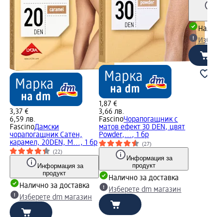
Налич
Избе
1,87 €
3,37 €
3,66 лв.
6,59 лв.
Fascino
Чорапогащник с
Fascino
Дамски
матов ефект 30 DEN, цвят
чорапогащник Сатен,
Powder,..., 1 бр
карамел, 20DEN, М..., 1 бр
(27)
(22)
Информация за
продукт
Информация за
продукт
Налично за доставка
Налично за доставка
Изберете dm магазин
Изберете dm магазин