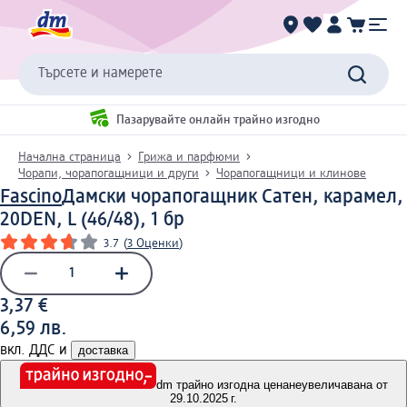
Търсете и намерете
Пазарувайте онлайн трайно изгодно
Начална страница
Грижа и парфюми
Чорапи, чорапогащници и други
Чорапогащници и клинове
Fascino
Дамски чорапогащник Сатен, карамел,
20DEN, L (46/48), 1 бр
3.7
(
3 Оценки
)
3,37 €
6,59 лв.
вкл. ДДС и
доставка
dm трайно изгодна цена
неувеличавана от
29.10.2025 г.