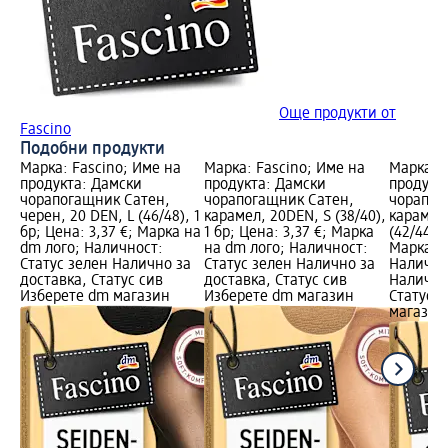
Още продукти от
Fascino
Подобни продукти
Марка: Fascino; Име на
Марка: Fascino; Име на
Марка: F
продукта: Дамски
продукта: Дамски
продукт
чорапогащник Сатен,
чорапогащник Сатен,
чорапог
черен, 20 DEN, L (46/48), 1
карамел, 20DEN, S (38/40),
карамел
бр; Цена: 3,37 €; Марка на
1 бр; Цена: 3,37 €; Марка
(42/44), 
dm лого; Наличност:
на dm лого; Наличност:
Марка н
Статус зелен Налично за
Статус зелен Налично за
Налично
доставка, Статус сив
доставка, Статус сив
Налично
Изберете dm магазин
Изберете dm магазин
Статус 
магазин