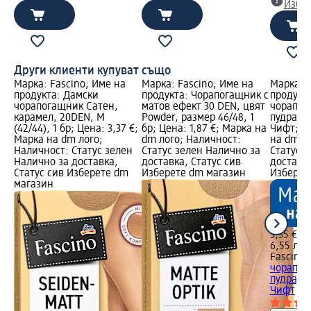
Избе
Други клиенти купуват също
Марка: Fascino; Име на
Марка: Fascino; Име на
Марка: F
продукта: Дамски
продукта: Чорапогащник с
продукт
чорапогащник Сатен,
матов ефект 30 DEN, цвят
чорапог
карамел, 20DEN, М
Powder, размер 46/48, 1
пудра, 2
(42/44), 1 бр; Цена: 3,37 €;
бр; Цена: 1,87 €; Марка на
Чифт; Це
Марка на dm лого;
dm лого; Наличност:
на dm л
Наличност: Статус зелен
Статус зелен Налично за
Статус 
Налично за доставка,
доставка, Статус сив
доставка
Статус сив Изберете dm
Изберете dm магазин
Изберет
магазин
3,35 €
6,55 лв.
Fascino
чорапог
пудра, 2
Чифт