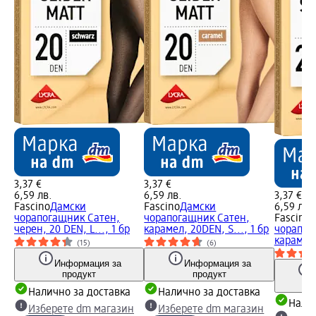
3,37 €
3,37 €
6,59 лв.
6,59 лв.
3,37 €
Fascino
Дамски
Fascino
Дамски
6,59 лв.
чорапогащник Сатен,
чорапогащник Сатен,
Fascino
черен, 20 DEN, L..., 1 бр
карамел, 20DEN, S..., 1 бр
чорапог
карамел,
(15)
(6)
Информация за
Информация за
продукт
продукт
Налично за доставка
Налично за доставка
Налич
Изберете dm магазин
Изберете dm магазин