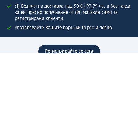
(1) Безплатна доставка над 50 € / 97,79 лв. и без такса
за експресно получаване от dm магазин само за
регистрирани клиенти.
Управлявайте Вашите поръчки бързо и лесно.
Регистрирайте се сега
Помощ
Предимства & Услуги
Център за обслужване на клиенти
Доставка & Изпращане
Връщане на стока
За dm концерна
За нас
Нашата отговорност
Работа в dm
Преса
Маршрут до Централен офис
dm Централен склад