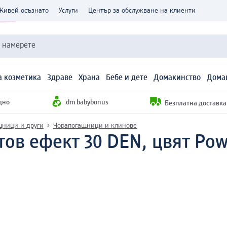
Живей осъзнато
Услуги
Център за обслужване на клиенти
и намерете
 козметика
Здраве
Храна
Бебе и дете
Домакинство
Дома
дно
dm babybonus
Безплатна доставка н
щници и други
Чорапогащници и клинове
ов ефект 30 DEN, цвят Powd