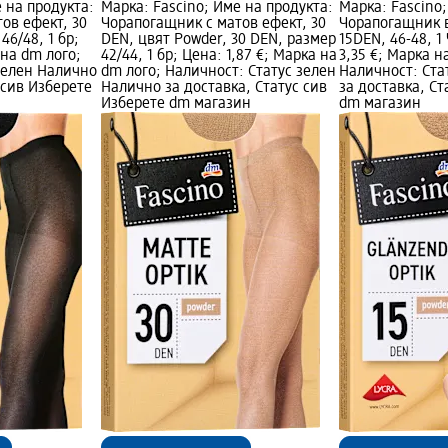
е на продукта:
Марка: Fascino; Име на продукта:
Марка: Fascino;
ов ефект, 30
Чорапогащник с матов ефект, 30
Чорапогащник в
46/48, 1 бр;
DEN, цвят Powder, 30 DEN, размер
15DEN, 46-48, 1
 на dm лого;
42/44, 1 бр; Цена: 1,87 €; Марка на
3,35 €; Марка н
зелен Налично
dm лого; Наличност: Статус зелен
Наличност: Ста
 сив Изберете
Налично за доставка, Статус сив
за доставка, Ст
Изберете dm магазин
dm магазин