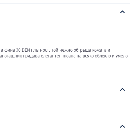
ята фина 30 DEN плътност, тoй нежно обгръща кожата и
рапогащник придава елегантен нюанс на всяко облекло и умело