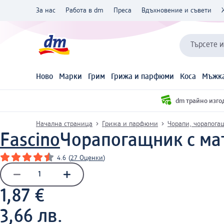
За нас
Работа в dm
Преса
Вдъхновение и съвети
Търсете 
Ново
Марки
Грим
Грижа и парфюми
Коса
Мъжка
dm трайно изго
Начална страница
Грижа и парфюми
Чорапи, чорапога
Fascino
Чорапогащник с мат
4.6
(
27 Оценки
)
1,87 €
3,66 лв.