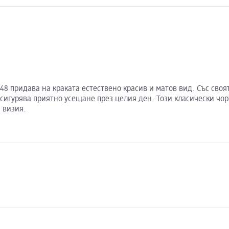
48 придава на краката естествено красив и матов вид. Със сво
осигурява приятно усещане през целия ден. Този класически чо
а визия.