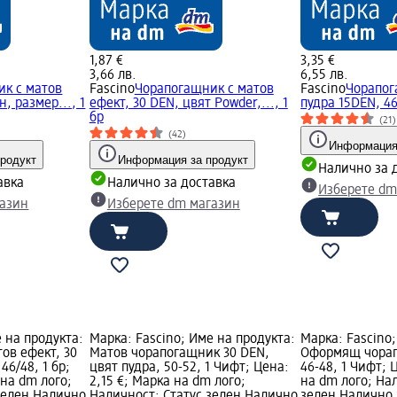
1,87 €
3,35 €
3,66 лв.
6,55 лв.
к с матов
Fascino
Чорапогащник с матов
Fascino
Чорапог
н, размер..., 1
ефект, 30 DEN, цвят Powder,..., 1
пудра 15DEN, 46
бр
(21)
(42)
Информация
родукт
Информация за продукт
Налично за 
авка
Налично за доставка
Изберете dm
газин
Изберете dm магазин
е на продукта:
Марка: Fascino; Име на продукта:
Марка: Fascino;
ов ефект, 30
Матов чорапогащник 30 DEN,
Оформящ чорап
46/48, 1 бр;
цвят пудра, 50-52, 1 Чифт; Цена:
46-48, 1 Чифт; 
 на dm лого;
2,15 €; Марка на dm лого;
на dm лого; На
зелен Налично
Наличност: Статус зелен Налично
зелен Налично 