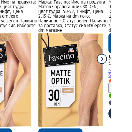
 Име на продукта:
Марка: Fascino; Име на продукта:
Марка: Fasc
 цвят пудра
Матов чорапогащник 30 DEN,
Чорапогащн
 Чифт; Цена:
цвят пудра, 50-52, 1 Чифт; Цена:
DEN, черен,
а dm лого;
2,15 €; Марка на dm лого;
Цена: 1,87 
тус зелен Налично
Наличност: Статус зелен Налично
Наличност:
атус сив Изберете
за доставка, Статус сив Изберете
за доставка
dm магазин
dm магази
1,87 €
3,66 лв.
Fascino
Чор
ефект, 30 D
бр
Информ
Налично
Изберет