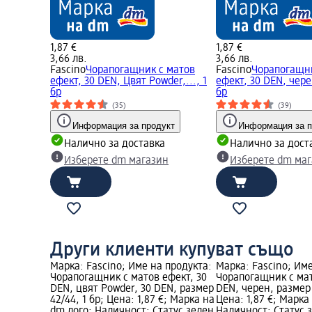
1,87 €
1,87 €
3,66 лв.
3,66 лв.
Fascino
Чорапогащник с матов
Fascino
Чорапогащни
ефект, 30 DEN, Цвят Powder,..., 1
ефект, 30 DEN, чере
бр
бр
(35)
(39)
Информация за продукт
Информация за п
Налично за доставка
Налично за дост
Изберете dm магазин
Изберете dm ма
Други клиенти купуват също
Марка: Fascino; Име на продукта:
Марка: Fascino; Им
Чорапогащник с матов ефект, 30
Чорапогащник с мат
DEN, цвят Powder, 30 DEN, размер
DEN, черен, размер 
42/44, 1 бр; Цена: 1,87 €; Марка на
Цена: 1,87 €; Марка
dm лого; Наличност: Статус зелен
Наличност: Статус 