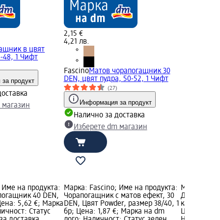
2,15 €
4,21 лв.
ащник в цвят
-48, 1 Чифт
Fascino
Матов чорапогащник 30
DEN, цвят пудра, 50-52, 1 Чифт
 за продукт
(27)
доставка
Информация за продукт
 магазин
Налично за доставка
Изберете dm магазин
 Име на продукта:
Марка: Fascino; Име на продукта:
Марка: Fasc
огащник 40 DEN,
Чорапогащник с матов ефект, 30
Дамски чор
Цена: 5,62 €; Марка
DEN, Цвят Powder, размер 38/40, 1
карамел, 20
личност: Статус
бр; Цена: 1,87 €; Марка на dm
Цена: 3,37 
за доставка,
лого; Наличност: Статус зелен
Наличност: