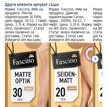
Други клиенти купуват също
Марка: Fascino; Име на
Марка: Fascino; Име на
Марка: F
продукта: Матов
продукта: Дамски
продукт
чорапогащник 30 DEN,
чорапогащник Сатен,
чорапог
цвят пудра, 50-52, 1 Чифт;
пудра, 20DEN, 50-52, 1
черен, 2
Цена: 2,15 €; Марка на dm
Чифт; Цена: 3,35 €; Марка
Чифт; Це
лого; Наличност: Статус
на dm лого; Наличност:
на dm л
зелен Налично за
Статус зелен Налично за
Статус 
доставка, Статус сив
доставка, Статус сив
доставка
Изберете dm магазин
Изберете dm магазин
Изберет