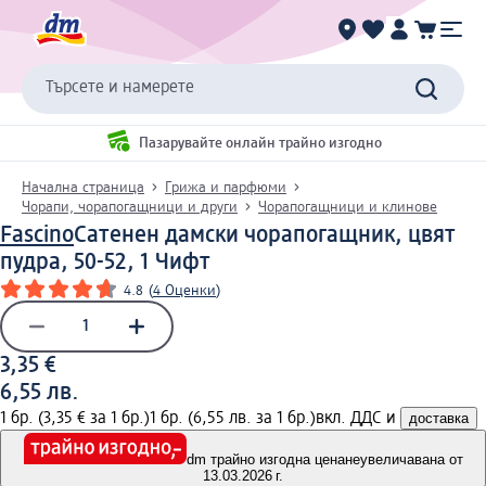
Търсете и намерете
Пазарувайте онлайн трайно изгодно
Начална страница
Грижа и парфюми
Чорапи, чорапогащници и други
Чорапогащници и клинове
Fascino
Сатенен дамски чорапогащник, цвят
пудра, 50-52, 1 Чифт
4.8
(
4 Оценки
)
3,35 €
6,55 лв.
1 бр. (3,35 € за 1 бр.)
1 бр. (6,55 лв. за 1 бр.)
вкл. ДДС и
доставка
dm трайно изгодна цена
неувеличавана от
13.03.2026 г.