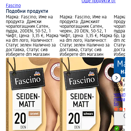
Още продукти от
Fascino
Подобни продукти
Марка: Fascino; Име на
Марка: Fascino; Име на
Марка: F
продукта: Дамски
продукта: Дамският
продукт
чорапогащник Сатен,
чорапогащник Сатен,
чорапог
пудра, 20DEN, 50-52, 1
черен, 20 DEN, 50-52, 1
пудра, 2
Чифт; Цена: 3,35 €; Марка
Чифт; Цена: 3,35 €; Марка
бр; Цена
на dm лого; Наличност:
на dm лого; Наличност:
dm лого
Статус зелен Налично за
Статус зелен Налично за
Статус 
доставка, Статус сив
доставка, Статус сив
доставка
Изберете dm магазин
Изберете dm магазин
Изберет
3,37 €
6,59 лв.
Fascino
чорапог
пудра, 2
бр
Налич