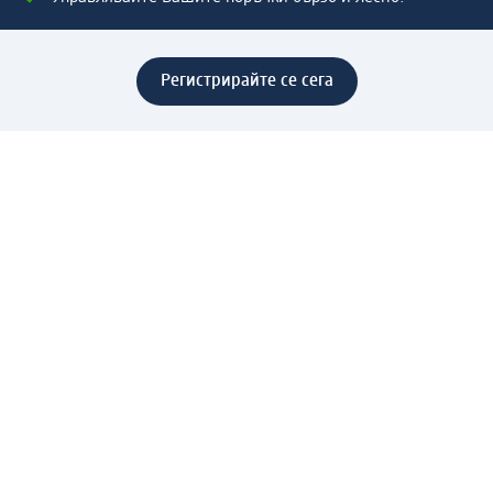
Регистрирайте се сега
Помощ
Предимства & Услуги
Център за обслужване на клиенти
Доставка & Изпращане
Връщане на стока
За dm концерна
За нас
Нашата отговорност
Работа в dm
Преса
Маршрут до Централен офис
dm Централен склад
Продуктов свят
dm Свят