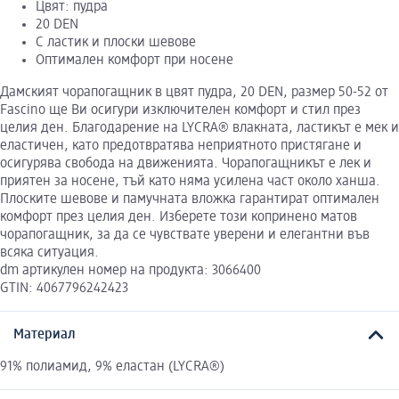
Цвят: пудра
20 DEN
С ластик и плоски шевове
Оптимален комфорт при носене
Дамският чорапогащник в цвят пудра, 20 DEN, размер 50-52 от
Fascino ще Ви осигури изключителен комфорт и стил през
целия ден. Благодарение на LYCRA® влакната, ластикът е мек и
еластичен, като предотвратява неприятното пристягане и
осигурява свобода на движенията. Чорапогащникът е лек и
приятен за носене, тъй като няма усилена част около ханша.
Плоските шевове и памучната вложка гарантират оптимален
комфорт през целия ден. Изберете този копринено матов
чорапогащник, за да се чувствате уверени и елегантни във
всяка ситуация.
dm артикулен номер на продукта: 3066400
GTIN: 4067796242423
Материал
91% полиамид, 9% еластан (LYCRA®)