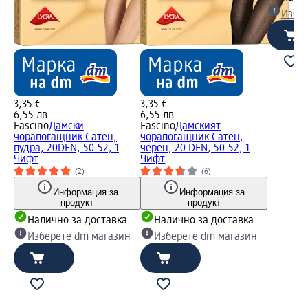
Избе
3,35 €
3,35 €
6,55 лв.
6,55 лв.
Fascino
Дамски
Fascino
Дамският
чорапогащник Сатен,
чорапогащник Сатен,
пудра, 20DEN, 50-52, 1
черен, 20 DEN, 50-52, 1
Чифт
Чифт
(2)
(6)
Информация за
Информация за
продукт
продукт
Налично за доставка
Налично за доставка
Изберете dm магазин
Изберете dm магазин