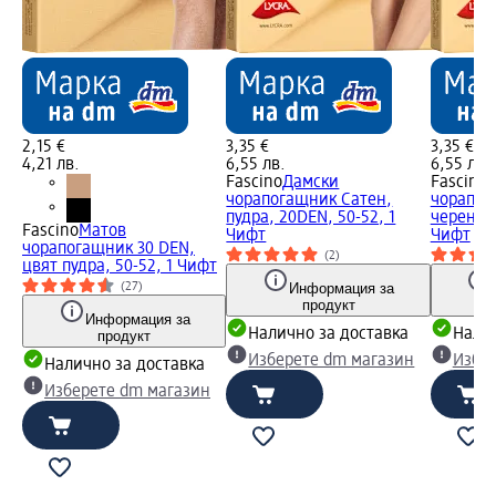
2,15 €
3,35 €
3,35 €
4,21 лв.
6,55 лв.
6,55 лв.
Fascino
Дамски
Fascino
Д
чорапогащник Сатен,
чорапог
пудра, 20DEN, 50-52, 1
черен, 2
Fascino
Матов
Чифт
Чифт
чорапогащник 30 DEN,
(2)
цвят пудра, 50-52, 1 Чифт
Информация за
(27)
продукт
Информация за
Налично за доставка
Налич
продукт
Изберете dm магазин
Избе
Налично за доставка
Изберете dm магазин