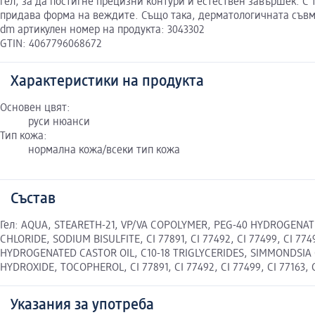
гел, за да постигне прецизни контури и естествен завършек. С
придава форма на веждите. Също така, дерматологичната съвм
dm артикулен номер на продукта: 3043302
GTIN: 4067796068672
Характеристики на продукта
Основен цвят:
руси нюанси
Тип кожа:
нормална кожа/всеки тип кожа
Състав
Гел: AQUA, STEARETH-21, VP/VA COPOLYMER, PEG-40 HYDROGENA
CHLORIDE, SODIUM BISULFITE, CI 77891, CI 77492, CI 77499, C
HYDROGENATED CASTOR OIL, C10-18 TRIGLYCERIDES, SIMMONDSIA 
HYDROXIDE, TOCOPHEROL, CI 77891, CI 77492, CI 77499, CI 77163, C
Указания за употреба