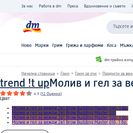
За нас
Работа в dm
Преса
Вдъхновение и съвети
Търсете 
Ново
Марки
Грим
Грижа и парфюми
Коса
Мъжка
dm трайно изго
Начална страница
Грим
Грим за очи
Продукти за ве
trend !t up
Молив и гел за ве
4.3
(
12 Оценки
)
Цвят
Молив и гел за вежди 2в1 Brow Building Master 040, 1 бр.
Молив и гел за вежди 2в1 Brow Building Master 030
Молив и гел за вежди 2в1 Brow Building Master 020, 1 бр.
Молив и гел за вежди 2в1 Brow Building Master 010, 1 бр.