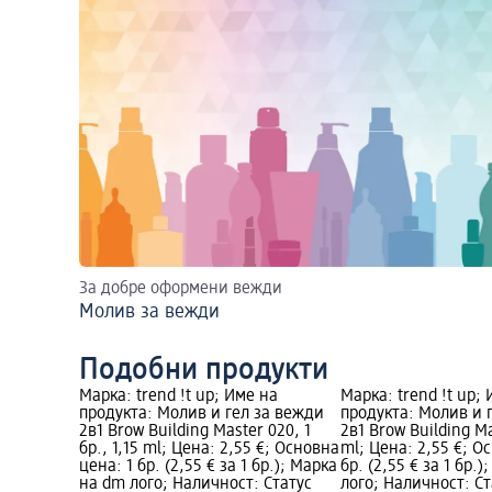
За добре оформени вежди
Молив за вежди
Подобни продукти
Марка: trend !t up; Име на
Марка: trend !t up;
продукта: Молив и гел за вежди
продукта: Молив и 
2в1 Brow Building Master 020, 1
2в1 Brow Building Ma
бр., 1,15 ml; Цена: 2,55 €; Основна
ml; Цена: 2,55 €; О
цена: 1 бр. (2,55 € за 1 бр.); Марка
бр. (2,55 € за 1 бр.
на dm лого; Наличност: Статус
лого; Наличност: Ст