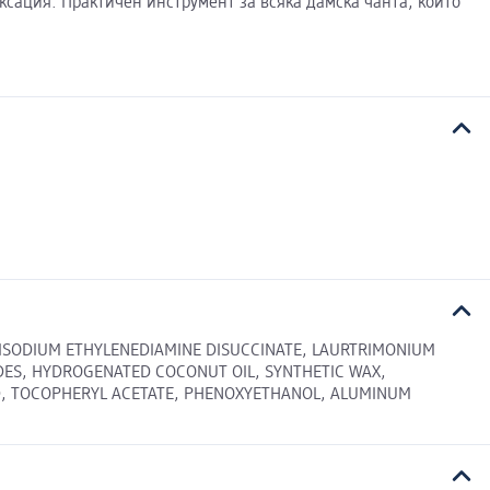
иксация. Практичен инструмент за всяка дамска чанта, който
TRISODIUM ETHYLENEDIAMINE DISUCCINATE, LAURTRIMONIUM
RIDES, HYDROGENATED COCONUT OIL, SYNTHETIC WAX,
ACID, TOCOPHERYL ACETATE, PHENOXYETHANOL, ALUMINUM