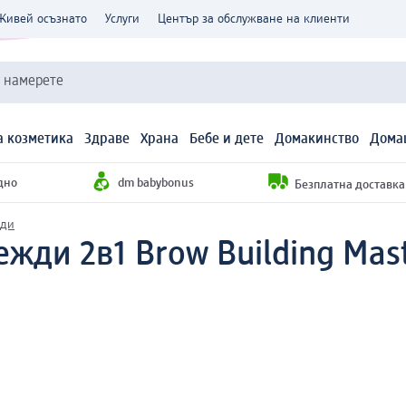
Живей осъзнато
Услуги
Център за обслужване на клиенти
и намерете
 козметика
Здраве
Храна
Бебе и дете
Домакинство
Дома
дно
dm babybonus
Безплатна доставка н
жди
жди 2в1 Brow Building Master