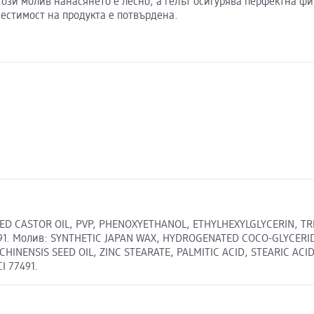
 този молив нанасянето е лесно, а гелът осигурява перфектна ф
естимост на продукта е потвърдена.
TED CASTOR OIL, PVP, PHENOXYETHANOL, ETHYLHEXYLGLYCERIN, 
I 77491. Молив: SYNTHETIC JAPAN WAX, HYDROGENATED COCO-GLYCE
CHINENSIS SEED OIL, ZINC STEARATE, PALMITIC ACID, STEARIC 
I 77491.