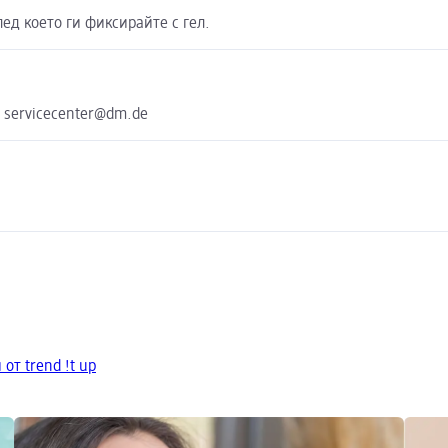
ед което ги фиксирайте с гел.
e servicecenter@dm.de
от trend !t up