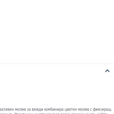
иновативен молив за вежди комбинира цветен молив с фиксиращ