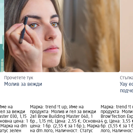
Прочетете тук
Стъпк
Молив за вежди
Уау е
подч
 Име на
Марка: trend !t up; Име на
Марка: trend !t
гел за вежди
продукта: Молив и гел за вежди
продукта: Моли
ster 030, 1,15
2в1 Brow Building Master 040, 1
Brow'fection Ex
сновна цена: 1
бр., 1,15 ml; Цена: 2,55 €; Основна
4 g; Цена: 3,55
); Марка на dm
цена: 1 бр. (2,55 € за 1 бр.); Марка
бр. (3,55 € за 1
атус зелен
на dm лого; Наличност: Статус
лого; Наличност