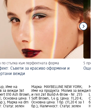
а по стъпка към перфектната форма
5 професиона
фект: Съвети за красиво оформени и
Още по-лесе
ертани вежди
 up; Име на
Марка: MAYBELLINE NEW YORK;
Марка: tren
в за вежди 3в1
Име на продукта: Молив за вежди
продукта: 
pert 010 Ash Brown,
и гел 2в1 Build-A-Brow - Nr. 255
Line 010, 1 
 €; Основна цена: 1
Soft Brown, 1,4 g; Цена: 11,20 €;
Основна цен
 бр.); Марка на dm
Основна цена: 1 бр. (11,20 € за 1
бр.); Марка
: Статус зелен
бр.); Наличност: Статус зелен
Наличност: