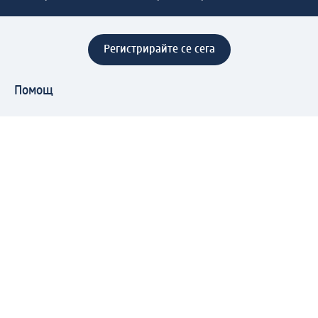
Регистрирайте се сега
Помощ
Предимства & Услуги
Център за обслужване на клиенти
Доставка & Изпращане
Връщане на стока
За dm концерна
За нас
Нашата отговорност
Работа в dm
Преса
Маршрут до Централен офис
dm Централен склад
Продуктов свят
dm Свят