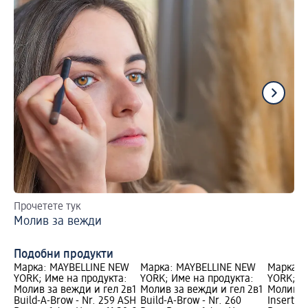
Прочетете тук
За
Молив за вежди
Мо
Подобни продукти
Марка: MAYBELLINE NEW
Марка: MAYBELLINE NEW
Марка: 
YORK; Име на продукта:
YORK; Име на продукта:
YORK; И
Молив за вежди и гел 2в1
Молив за вежди и гел 2в1
Молив з
Build-A-Brow - Nr. 259 ASH
Build-A-Brow - Nr. 260
Inserts 2