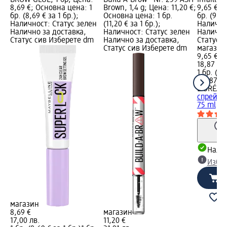
BROW GLUE, 1 бр; Цена:
Build-A-Brow - Nr. 259 ASH
Infaillib
8,69 €; Основна цена: 1
Brown, 1,4 g; Цена: 11,20 €;
9,65 €; 
бр. (8,69 € за 1 бр.);
Основна цена: 1 бр.
бр. (9,65
Наличност: Статус зелен
(11,20 € за 1 бр.);
Налично
Налично за доставка,
Наличност: Статус зелен
Налично
Статус сив Изберете dm
Налично за доставка,
Статус 
Статус сив Изберете dm
магазин
9,65 €
18,87 лв
1 бр. (9,
(18,87 лв
L'ORÉAL 
спрей за 
75 ml
Налич
Избе
магазин
8,69 €
магазин
17,00 лв.
11,20 €