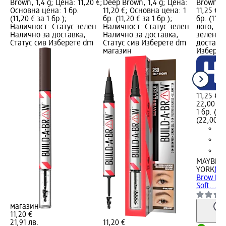
Brown, 1,4 g; Цена: 11,20 €;
Deep Brown, 1,4 g; Цена:
Brown, 1
Основна цена: 1 бр.
11,20 €; Основна цена: 1
11,25 €;
(11,20 € за 1 бр.);
бр. (11,20 € за 1 бр.);
бр. (11,2
Наличност: Статус зелен
Наличност: Статус зелен
лого; На
Налично за доставка,
Налично за доставка,
зелен Н
Статус сив Изберете dm
Статус сив Изберете dm
доставка
магазин
Изберет
11,25 €
22,00 лв
1 бр. (11
(22,00 лв
MAYBELL
YORK
Мо
Brow Inse
Soft..., 
магазин
11,20 €
21,91 лв.
11,20 €