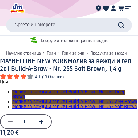
Търсете и намерете
Пазарувайте онлайн трайно изгодно
Начална страница
Грим
Грим за очи
Продукти за вежди
MAYBELLINE NEW YORK
Молив за вежди и гел
2в1 Build-A-Brow - Nr. 255 Soft Brown, 1,4 g
4.1
(
13 Оценки
)
Цвят
Молив за вежди и гел 2в1 Build-A-Brow - Nr. 260 Deep
Brown
Молив за вежди и гел 2в1 Build-A-Brow - Nr. 259 ASH Brown
Молив за вежди и гел 2в1 Build-A-Brow - Nr. 255 Soft Brown
11,20 €