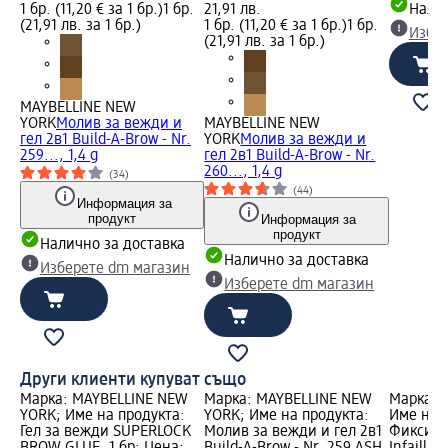
1 бр. (11,20 € за 1 бр.)
1 бр.
21,91 лв.
Налич
(21,91 лв. за 1 бр.)
1 бр. (11,20 € за 1 бр.)
1 бр.
Избе
(21,91 лв. за 1 бр.)
MAYBELLINE NEW
YORK
Молив за вежди и
MAYBELLINE NEW
гел 2в1 Build-A-Brow - Nr.
YORK
Молив за вежди и
259..., 1,4 g
гел 2в1 Build-A-Brow - Nr.
260..., 1,4 g
(34)
(44)
Информация за
продукт
Информация за
продукт
Налично за доставка
Налично за доставка
Изберете dm магазин
Изберете dm магазин
Други клиенти купуват също
Марка: MAYBELLINE NEW
Марка: MAYBELLINE NEW
Марка: L
YORK; Име на продукта:
YORK; Име на продукта:
Име на 
Гел за вежди SUPERLOCK
Молив за вежди и гел 2в1
Фиксира