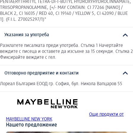
PENTAERYTHRITYL TETRA-DI-T-BUTYL HYDROXYHYDROCINNAMATE,
TRIISOPROPANOLAMINE, [+/- MAY CONTAIN: CI 77266 [NANO] /
BLACK 2, CI 16035 / RED 40, CI 19140 / YELLOW 5, CI 42090 / BLUE
1]. (F.I.L. Z70025297/1)"
Указания за употреба
Разклатете писалката преди употреба. Стъпка 1 Начертайте
веждите с писеца и оставете да изсъхне за 15 секунди. Стъпка 2
Фиксирайте веждите с гел.
Отговорно предприятие и контакти
Лореал България ЕООД гр. София, бул. Никола Вапцаров 55
Още продукти от
MAYBELLINE NEW YORK
Нашето предложение