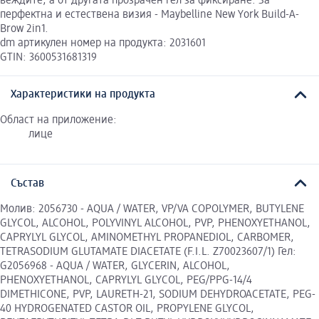
веждите, а от другата прозрачен гел за фиксиране. За
перфектна и естествена визия - Maybelline New York Build-A-
Brow 2in1.
dm артикулен номер на продукта: 2031601
GTIN: 3600531681319
Характеристики на продукта
Област на приложение:
лице
Състав
Молив: 2056730 - AQUA / WATER, VP/VA COPOLYMER, BUTYLENE
GLYCOL, ALCOHOL, POLYVINYL ALCOHOL, PVP, PHENOXYETHANOL,
CAPRYLYL GLYCOL, AMINOMETHYL PROPANEDIOL, CARBOMER,
TETRASODIUM GLUTAMATE DIACETATE (F.I.L. Z70023607/1) Гел:
G2056968 - AQUA / WATER, GLYCERIN, ALCOHOL,
PHENOXYETHANOL, CAPRYLYL GLYCOL, PEG/PPG-14/4
DIMETHICONE, PVP, LAURETH-21, SODIUM DEHYDROACETATE, PEG-
40 HYDROGENATED CASTOR OIL, PROPYLENE GLYCOL,