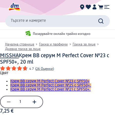
Търсете и намерете
Пазарувайте онлайн трайно изгодно
Начална страница
Грижа и парфюми
Грижа за лице
Дневна грижа за лице
MISSHA
Крем BB серум M Perfect Cover №23 с
SPF50+, 20 ml
4.7
(
26 Оценки
)
Цвят
Крем BB серум M Perfect Cover №23 с SPF50+
Крем BB серум M Perfect Cover №25 с SPF50+.
Крем BB серум M Perfect Cover №21 с SPF50+.
7,25 €