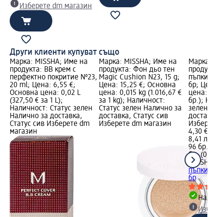
Изберете dm магазин
Други клиенти купуват също
Марка: MISSHA; Име на
Марка: MISSHA; Име на
Марка: 
продукта: BB крем с
продукта: Фон дьо тен
продукт
перфектно покритие №23,
Magic Cushion N23, 15 g;
пъпки Sp
20 ml; Цена: 6,55 €;
Цена: 15,25 €; Основна
бр; Цена
Основна цена: 0,02 L
цена: 0,015 kg (1.016,67 €
цена: 96 
(327,50 € за 1 L);
за 1 kg); Наличност:
бр.); На
Наличност: Статус зелен
Статус зелен Налично за
зелен Н
Налично за доставка,
доставка, Статус сив
доставка
Статус сив Изберете dm
Изберете dm магазин
Изберет
магазин
4,30 €
8,41 лв.
96 бр. (0
бр. (0,08
MISSHA
Л
пъпки Sp
бр
Налич
Избе