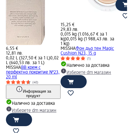
15,25 €
29,83 лв.
0,015 kg (1.016,67 € за 1
kg)
0,015 kg (1 988,43 лв. за
1 kg)
6,55 €
MISSHA
Фон дьо тен Magic
12,81 лв.
Cushion N23, 15 g
0,02 L (327,50 € за 1 L)
0,02
(1)
L (640,53 лв. за 1 L)
Налично за доставка
MISSHA
BB крем с
перфектно покритие №23,
Изберете dm магазин
20 ml
(40)
Информация за
продукт
Налично за доставка
Изберете dm магазин