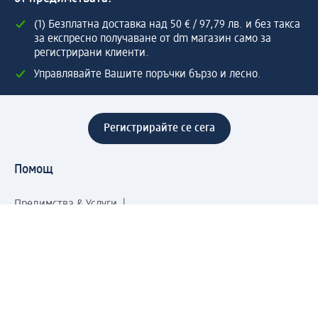
(1) Безплатна доставка над 50 € / 97,79 лв. и без такса
за експресно получаване от dm магазин само за
регистрирани клиенти.
Управлявайте Вашите поръчки бързо и лесно.
Регистрирайте се сега
Помощ
Предимства & Услуги
Център за обслужване на клиенти
Доставка & Изпращане
Връщане на стока
За dm концерна
За нас
Нашата отговорност
Работа в dm
Преса