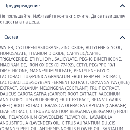
Предупреждение
Не поглъщайте. Избягвайте контакт с очите. Да се пази далеч
от достъпа на деца.
Състав
WATER, CYCLOPENTASILOXANE, ZINC OXIDE, BUTYLENE GLYCOL,
HOMOSALATE, TITANIUM DIOXIDE, CAPRYLIC/CAPRIC
TRIGLYCERIDE, ETHYLHEXYL SALICYLATE, PEG-10 DIMETHICONE,
NIACINAMIDE, IRON OXIDES (CI 77492), CETYL PEG/PPG-10/1
DIMETHICONE, MAGNESIUM SULFATE, PENTYLENE GLYCOL,
LACTOBACILLUS/PUNICA GRANATUM FRUIT FERMENT EXTRACT,
LACTOBACILLUS/SOYBEAN FERMENT EXTRACT, ORYZA SATIVA (RICE)
EXTRACT, SOLANUM MELONGENA (EGGPLANT) FRUIT EXTRACT,
DAUCUS CAROTA SATIVA (CARROT) ROOT EXTRACT, VACCINIUM
ANGUSTIFOLIUM (BLUEBERRY) FRUIT EXTRACT, BETA VULGARIS
(BEET) ROOT EXTRACT, BRASSICA OLERACEA CAPITATA (CABBAGE)
LEAF EXTRACT, CITRUS AURANTIUM BERGAMIA (BERGAMOT) FRUIT
OIL, PELARGONIUM GRAVEOLENS FLOWER OIL, LAVANDULA
ANGUSTIFOLIA (LAVENDER) OIL, CITRUS AURANTIUM DULCIS
(ORANGE) PEEL OIL, ANTHEMIS NOBILIS FLOWER OIL, SANTALUM