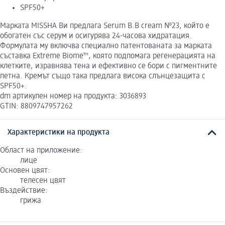
SPF50+
Mарката MISSHA Ви предлага Serum B.B cream №23, който е
обогатен със серум и осигурява 24-часова хидратация.
Формулата му включва специално патентованата за марката
съставка Extreme Biome™, която подпомага регенерацията на
клетките, изравнява тена и ефективно се бори с пигментните
петна. Кремът също така предлага висока слънцезащита с
SPF50+.
dm артикулен номер на продукта: 3036893
GTIN: 8809747957262
Характеристики на продукта
Област на приложение:
лице
Основен цвят:
телесен цвят
Въздействие:
грижа