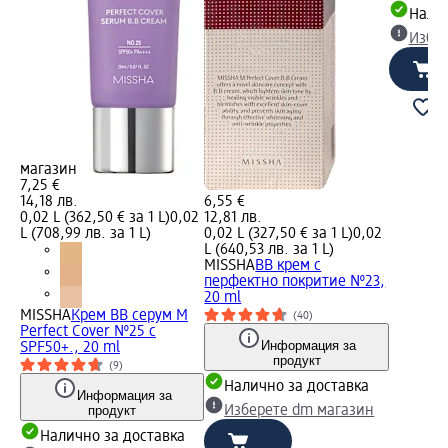
Налич
Избе
магазин
7,25 €
14,18 лв.
6,55 €
0,02 L (362,50 € за 1 L)
0,02
12,81 лв.
L (708,99 лв. за 1 L)
0,02 L (327,50 € за 1 L)
0,02
L (640,53 лв. за 1 L)
MISSHA
BB крем с
перфектно покритие №23,
20 ml
MISSHA
Крем BB серум M
(40)
Perfect Cover №25 с
Информация за
SPF50+., 20 ml
продукт
(9)
Налично за доставка
Информация за
продукт
Изберете dm магазин
Налично за доставка