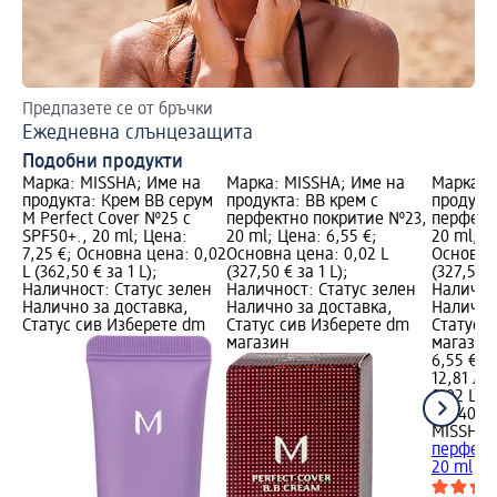
Предпазете се от бръчки
За
Ежедневна слънцезащита
Гр
Подобни продукти
Марка: MISSHA; Име на
Марка: MISSHA; Име на
Марка: 
продукта: Крем BB серум
продукта: BB крем с
продукта
M Perfect Cover №25 с
перфектно покритие №23,
перфект
SPF50+., 20 ml; Цена:
20 ml; Цена: 6,55 €;
20 ml; Ц
7,25 €; Основна цена: 0,02
Основна цена: 0,02 L
Основна 
L (362,50 € за 1 L);
(327,50 € за 1 L);
(327,50 €
Наличност: Статус зелен
Наличност: Статус зелен
Налично
Налично за доставка,
Налично за доставка,
Налично
Статус сив Изберете dm
Статус сив Изберете dm
Статус 
магазин
магазин
6,55 €
12,81 лв.
0,02 L (3
L (640,53
MISSHA
B
перфект
20 ml