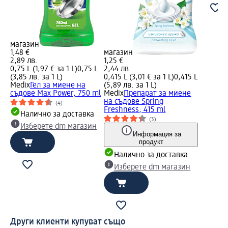
магазин
1,48 €
магазин
2,89 лв.
1,25 €
0,75 L (1,97 € за 1 L)
0,75 L
2,44 лв.
(3,85 лв. за 1 L)
0,415 L (3,01 € за 1 L)
0,415 L
Medix
Гел за миене на
(5,89 лв. за 1 L)
съдове Max Power, 750 ml
Medix
Препарат за миене
на съдове Spring
(4)
Freshness, 415 ml
Налично за доставка
(3)
Изберете dm магазин
Информация за
продукт
Налично за доставка
Изберете dm магазин
Други клиенти купуват също