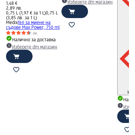
Изберете dm магазин
1,48 €
2,89 лв.
0,75 L (1,97 € за 1 L)
0,75 L
(3,85 лв. за 1 L)
Medix
Гел за миене на
съдове Max Power, 750 ml
(4)
Налично за доставка
Изберете dm магазин
Инф
Налич
Избе