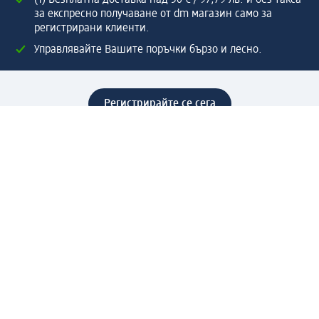
за експресно получаване от dm магазин само за
регистрирани клиенти.
Управлявайте Вашите поръчки бързо и лесно.
Регистрирайте се сега
Помощ
Предимства & Услуги
Център за обслужване на клиенти
Доставка & Изпращане
Връщане на стока
За dm концерна
За нас
Нашата отговорност
Работа в dm
Преса
Маршрут до Централен офис
dm Централен склад
Продуктов свят