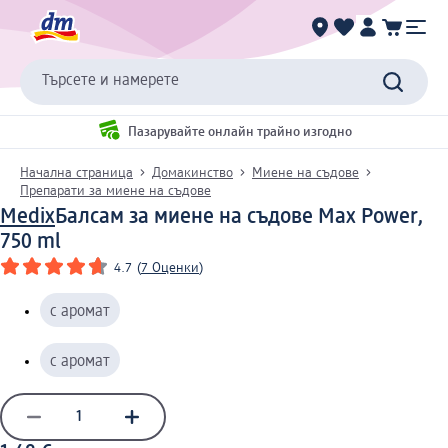
Търсете и намерете
Пазарувайте онлайн трайно изгодно
Начална страница
Домакинство
Миене на съдове
Препарати за миене на съдове
Medix
Балсам за миене на съдове Max Power,
750 ml
4.7
(
7 Оценки
)
с аромат
с аромат