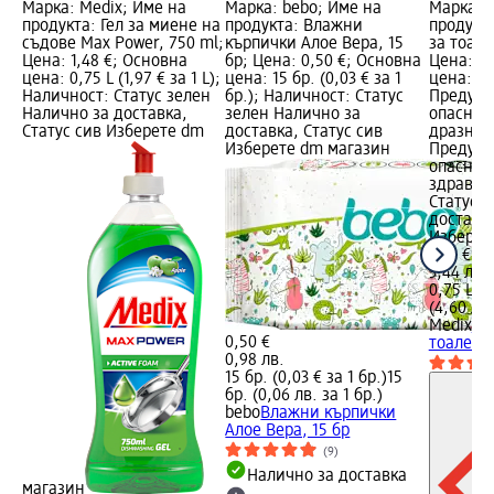
Марка: Medix; Име на
Марка: bebo; Име на
Марка: 
продукта: Гел за миене на
продукта: Влажни
продукт
съдове Max Power, 750 ml;
кърпички Алое Вера, 15
за тоале
Цена: 1,48 €; Основна
бр; Цена: 0,50 €; Основна
Цена: 1,
цена: 0,75 L (1,97 € за 1 L);
цена: 15 бр. (0,03 € за 1
цена: 0,7
Наличност: Статус зелен
бр.); Наличност: Статус
Предупр
Налично за доставка,
зелен Налично за
опаснос
Статус сив Изберете dm
доставка, Статус сив
дразнен
Изберете dm магазин
Предупр
опасност
здравет
Статус 
доставка
Изберет
1,76 €
3,44 лв.
0,75 L (2
(4,60 лв.
Medix
По
0,50 €
тоалетна
0,98 лв.
15 бр. (0,03 € за 1 бр.)
15
бр. (0,06 лв. за 1 бр.)
bebo
Влажни кърпички
Алое Вера, 15 бр
(9)
Налично за доставка
магазин