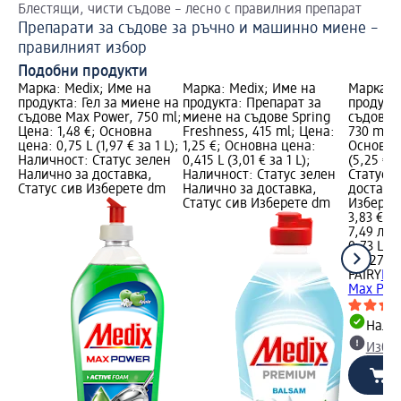
Блестящи, чисти съдове – лесно с правилния препарат
Бъ
Препарати за съдове за ръчно и машинно миене –
Ек
правилният избор
Подобни продукти
Марка: Medix; Име на
Марка: Medix; Име на
Марка: F
продукта: Гел за миене на
продукта: Препарат за
продукта
съдове Max Power, 750 ml;
миене на съдове Spring
съдове 
Цена: 1,48 €; Основна
Freshness, 415 ml; Цена:
730 ml; 
цена: 0,75 L (1,97 € за 1 L);
1,25 €; Основна цена:
Основна 
Наличност: Статус зелен
0,415 L (3,01 € за 1 L);
(5,25 € 
Налично за доставка,
Наличност: Статус зелен
Статус 
Статус сив Изберете dm
Налично за доставка,
доставка
Статус сив Изберете dm
Изберет
3,83 €
7,49 лв.
0,73 L (5
(10,27 лв
FAIRY
Пр
Max Pow
Налич
Избе