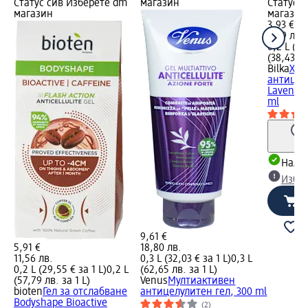
Статус сив Изберете dm
магазин
Статус 
магазин
магазин
3,93 €
7,69 лв.
0,2 L (19
(38,43 лв
Bilka
Хид
антицел
Lavender
ml
Налич
Избе
9,61 €
5,91 €
18,80 лв.
11,56 лв.
0,3 L (32,03 € за 1 L)
0,3 L
0,2 L (29,55 € за 1 L)
0,2 L
(62,65 лв. за 1 L)
(57,79 лв. за 1 L)
Venus
Мултиактивен
bioten
Гел за отслабване
антицелулитен гел, 300 ml
Bodyshape Bioactive
(2)