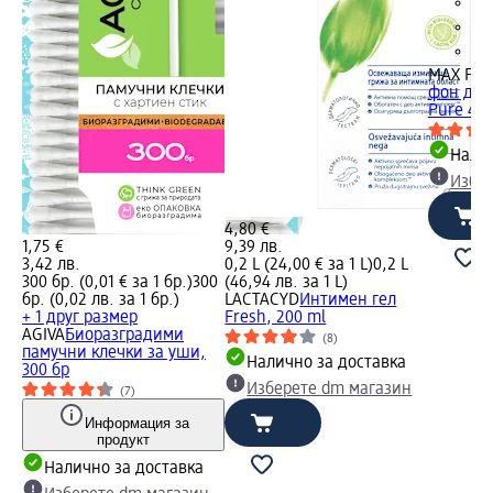
MAX FA
фон дьо 
Pure 40-
Налич
Избе
4,80 €
1,75 €
9,39 лв.
3,42 лв.
0,2 L (24,00 € за 1 L)
0,2 L
300 бр. (0,01 € за 1 бр.)
300
(46,94 лв. за 1 L)
бр. (0,02 лв. за 1 бр.)
LACTACYD
Интимен гел
+ 1 друг размер
Fresh, 200 ml
AGIVA
Биоразградими
(8)
памучни клечки за уши,
Налично за доставка
300 бр
Изберете dm магазин
(7)
Информация за
продукт
Налично за доставка