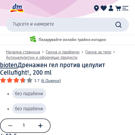
Търсете и намерете
Пазарувайте онлайн трайно изгодно
Начална страница
Грижа и парфюми
Грижа за тяло
Антицелулитни и оформящи продукти
bioten
Дренажен гел против целулит
Cellufight!, 200 ml
3.7
(
6 Оценки
)
без парабени
без парабени