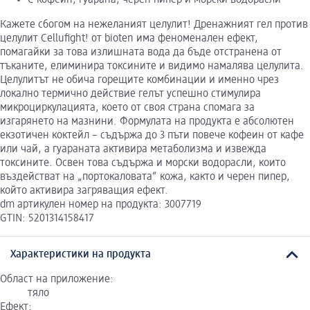
Кажете сбогом на нежеланият целулит! Дренажният гел против
целулит Cellufight! от bioten има феноменален ефект,
помагайки за това излишната вода да бъде отстранена от
тъканите, елиминира токсините и видимо намалява целулита.
Целулитът не обича горещите комбинации и именно чрез
локално термично действие гелът успешно стимулира
микроциркулацията, което от своя страна спомага за
изгарянето на мазнини. Формулата на продукта е абсолютен
екзотичен коктейл – съдържа до 3 пъти повече кофеин от кафе
или чай, а гуараната активира метаболизма и извежда
токсините. Освен това съдържа и морски водорасли, които
въздействат на „портокаловата“ кожа, както и черен пипер,
който активира загряващия ефект.
dm артикулен номер на продукта: 3007719
GTIN: 5201314158417
Характеристики на продукта
Област на приложение:
тяло
Ефект: