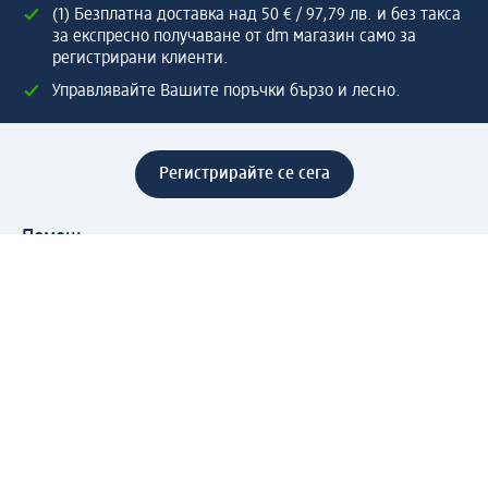
(1) Безплатна доставка над 50 € / 97,79 лв. и без такса
за експресно получаване от dm магазин само за
регистрирани клиенти.
Управлявайте Вашите поръчки бързо и лесно.
Регистрирайте се сега
Помощ
Предимства & Услуги
Център за обслужване на клиенти
Доставка & Изпращане
Връщане на стока
За dm концерна
За нас
Нашата отговорност
Работа в dm
Преса
Маршрут до Централен офис
dm Централен склад