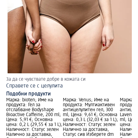
За да се чувствате добре в кожата си
За
Справете се с целулита
Ан
Подобни продукти
Марка: bioten; Име на
Марка: Venus; Име на
Марка: B
продукта: Гел за
продукта: Мултиактивен
продукт
отслабване Bodyshape
антицелулитен гел, 300
антицел
Bioactive Caffeine, 200 ml;
ml; Цена: 9,61 €; Основна
Lavender
Цена: 5,91 €; Основна
цена: 0,3 L (32,03 € за 1 L);
ml; Цена
цена: 0,2 L (29,55 € за 1 L);
Наличност: Статус зелен
цена: 0,2
Наличност: Статус зелен
Налично за доставка,
Налично
Налично за доставка,
Статус сив Изберете dm
Налично