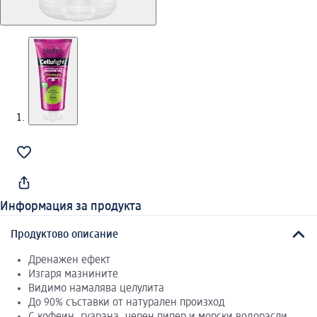
Информация за продукта
Продуктово описание
Дренажен ефект
Изгаря мазнините
Видимо намалява целулита
До 90% съставки от натурален произход
С кофеин, гуарана, черен пипер и морски водорасли