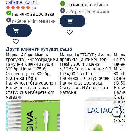
Caffeine, 200 ml
Налично за доставка
(3)
Изберете dm магазин
Налично за доставка
Изберете dm магазин
Други клиенти купуват също
Марка: AGIVA; Име на
Марка: LACTACYD; Име на
Марка: 
продукта: Биоразградими
продукта: Интимен гел
на проду
памучни клечки за уши,
Fresh, 200 ml; Цена:
течен фо
300 бр; Цена: 1,75 €;
4,80 €; Основна цена: 0,2
Miracle 
Основна цена: 300 бр.
L (24,00 € за 1 L);
30 ml; Ц
(0,01 € за 1 бр.);
Наличност: Статус зелен
Основна 
Наличност: Статус зелен
Налично за доставка,
(13,50 € 
Налично за доставка,
Статус сив Изберете dm
Налично
Статус сив Изберете dm
магазин
Налично
магазин
Статус 
магазин
13,50 €
26,40 лв
1 бр. (13
(26,40 лв