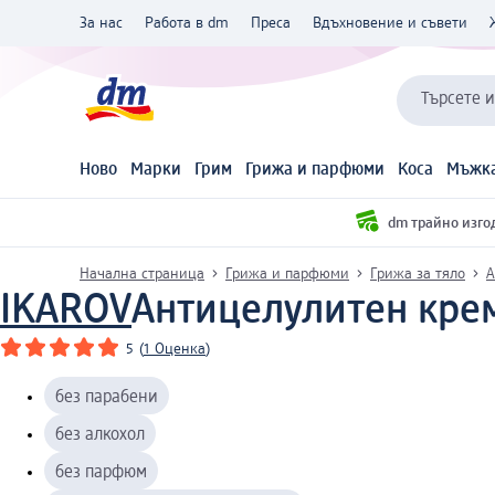
За нас
Работа в dm
Преса
Вдъхновение и съвети
Търсете 
Ново
Марки
Грим
Грижа и парфюми
Коса
Мъжка
dm трайно изго
Начална страница
Грижа и парфюми
Грижа за тяло
А
IKAROV
Антицелулитен крем-
5
(
1 Оценка
)
без парабени
без алкохол
без парфюм