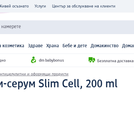
Живей осъзнато
Услуги
Център за обслужване на клиенти
и намерете
 козметика
Здраве
Храна
Бебе и дете
Домакинство
Дома
дно
dm babybonus
Безплатна доставка н
нтицелулитни и оформящи продукти
серум Slim Cell, 200 ml