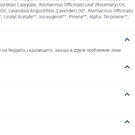
orbitan Caprylate, Rosmarinus Officinalis Leaf (Rosemary) Oil,
l, Lavandula Аngustifolia (Lavender) Оil*, Rosmarinus Officinalis
*, Linalyl Acetate**, Iso-eugenol**, Pinene**, Alpha- Terpinene**,
е на бедрата,седалището, ханша и други проблемни зони.