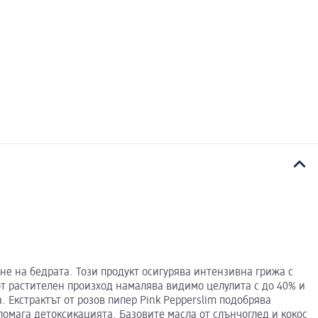
не на бедрата. Този продукт осигурява интензивна грижа с
от растителен произход намалява видимо целулита с до 40% и
а. Екстрактът от розов пипер Pink Pepperslim подобрява
омага детоксикацията. Базовите масла от слънчоглед и кокос