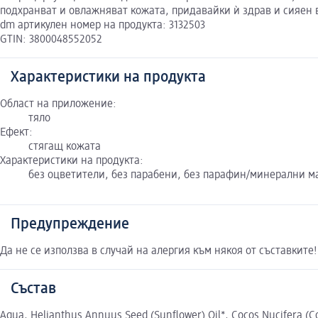
подхранват и овлажняват кожата, придавайки ѝ здрав и сияен 
dm артикулен номер на продукта: 3132503
GTIN: 3800048552052
Характеристики на продукта
Област на приложение:
тяло
Ефект:
стягащ кожата
Характеристики на продукта:
без оцветители, без парабени, без парафин/минерални ма
Предупреждение
Да не се използва в случай на алергия към някоя от съставките!
Състав
Aqua, Helianthus Annuus Seed (Sunflower) Oil*, Cocos Nucifera (Co