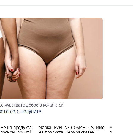
се чувствате добре в кожата си
ете се с целулита
Име на продукта:
Марка: EVELINE COSMETICS; Име
Марка: Coco
лосион, 400 ml;
на продукта: Термоактивен
продукта: 