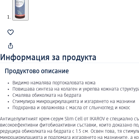
Информация за продукта
Продуктово описание
Видимо намалява портокаловата кожа
Повишава синтеза на колаген и укрепва кожната структур
Смалява обиколката на бедрата
Стимулира микроциркулацията и изгарянето на мазнини
Подхранва и овлажнява с масла от слънчоглед и кокос
Антицелулитният крем-серум Slim Cell от IKAROV е специално 
високоефективни фитобиоактивни съставки, които доказано под
редуцира обиколката на бедрата с 1.5 см. Освен това, тя стимул
микроциркулацията и подпомага изгарянето на мазнините, а ко