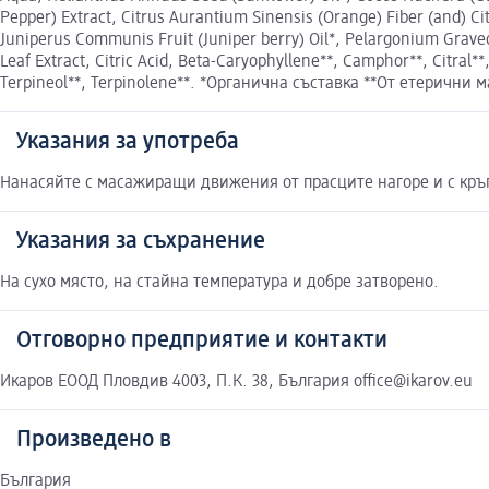
Pepper) Extract, Citrus Aurantium Sinensis (Orange) Fiber (and) C
Juniperus Communis Fruit (Juniper berry) Oil*, Pelargonium Grave
Leaf Extract, Citric Acid, Beta-Caryophyllene**, Camphor**, Citral**
Terpineol**, Terpinolene**. *Органична съставка **От етерични 
Указания за употреба
Нанасяйте с масажиращи движения от прасците нагоре и с кръг
Указания за съхранение
На сухо място, на стайна температура и добре затворено.
Отговорно предприятие и контакти
Икаров ЕООД Пловдив 4003, П.К. 38, България office@ikarov.eu
Произведено в
България