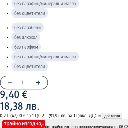
без парафин/минерални масла
без оцветители
без парабени
без алкохол
без парфюм
без парафин/минерални масла
без оцветители
9,40 €
18,38 лв.
0,2 L (47,00 € за 1 L)
0,2 L (91,92 лв. за 1 L)
вкл. ДДС и
доставка
dm трайно изгодна цена
неувеличавана от 06.03.