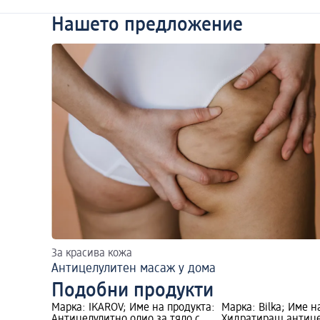
Нашето предложение
За красива кожа
Антицелулитен масаж у дома
Подобни продукти
Марка: IKAROV; Име на продукта:
Марка: Bilka; Име н
Антицелулитно олио за тяло с
Хидратиращ антице