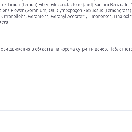
itrus Limon (Lemon) Fiber, Gluconolactone (and) Sodium Benzoate, S
olens Flower (Geranium) Oil, Cymbopogon Flexuosus (Lemongrass) Oi
, Citronellol**, Geraniol**, Geranyl Acetate**, Limonene**, Linalool*
масла
ови движения в областта на корема сутрин и вечер. Наблегнет