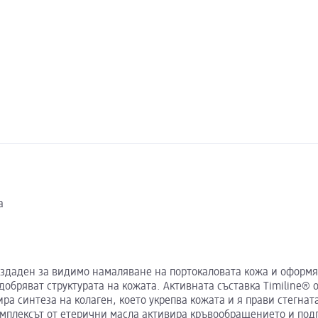
а
създаден за видимо намаляване на портокаловата кожа и оформя
обряват структурата на кожата. Активната съставка Timiline® 
ира синтеза на колаген, което укрепва кожата и я прави стегнат
мплексът от етерични масла активира кръвообращението и подп