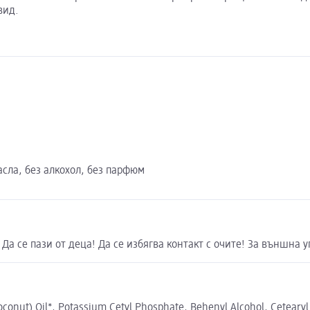
вид.
сла, без алкохол, без парфюм
 Да се пази от деца! Да се избягва контакт с очите! За външна у
conut) Oil*, Potassium Cetyl Phosphate, Behenyl Alcohol, Cetearyl 