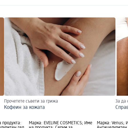
Прочетете съвети за грижа
За да 
Кофеин за кожата
Справ
а продукта:
Марка: EVELINE COSMETICS; Име
Марка: Venus; 
лулитен гел
на продукта: Серум за
Антицелулитен 