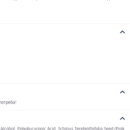
потреба!
Alcohol, Polyglucuronic Acid, Schinus Terebinthifolia Seed (Pink