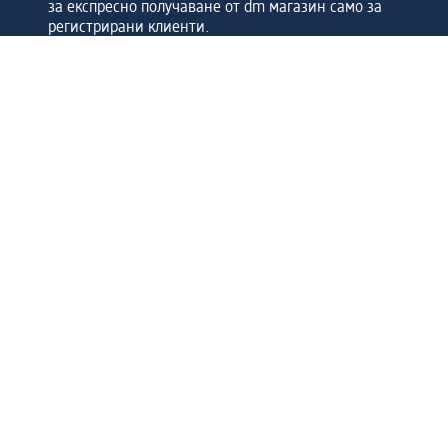
за експресно получаване от dm магазин само за
регистрирани клиенти.
Управлявайте Вашите поръчки бързо и лесно.
Регистрирайте се сега
Помощ
Предимства & Услуги
Център за обслужване на клиенти
Доставка & Изпращане
Връщане на стока
За dm концерна
За нас
Нашата отговорност
Работа в dm
Преса
Маршрут до Централен офис
dm Централен склад
Продуктов свят