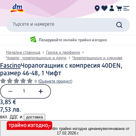
Търсете и намерете
Пазарувайте онлайн трайно изгодно
Начална страница
Грижа и парфюми
Чорапи, чорапогащници и други
Чорапогащници и клинове
Fascino
Чорапогащник с компресия 40DEN,
размер 46-48, 1 Чифт
0
(
Оценете продукт
)
3,85 €
7,53 лв.
вкл. ДДС и
доставка
dm трайно изгодна цена
неувеличавана от
17.02.2026 г.