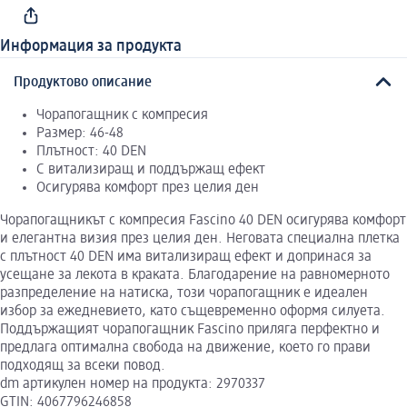
Информация за продукта
Продуктово описание
Чорапогащник с компресия
Размер: 46-48
Плътност: 40 DEN
С витализиращ и поддържащ ефект
Осигурява комфорт през целия ден
Чорапогащникът с компресия Fascino 40 DEN осигурява комфорт
и елегантна визия през целия ден. Неговата специална плетка
с плътност 40 DEN има витализиращ ефект и допринася за
усещане за лекота в краката. Благодарение на равномерното
разпределение на натиска, този чорапогащник е идеален
избор за ежедневието, като същевременно оформя силуета.
Поддържащият чорапогащник Fascino приляга перфектно и
предлага оптимална свобода на движение, което го прави
подходящ за всеки повод.
dm артикулен номер на продукта: 2970337
GTIN: 4067796246858