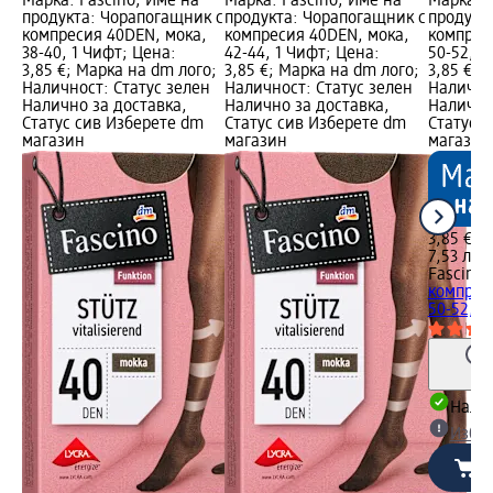
Марка: Fascino; Име на
Марка: Fascino; Име на
Марка: F
продукта: Чорапогащник с
продукта: Чорапогащник с
продукт
компресия 40DEN, мока,
компресия 40DEN, мока,
компрес
38-40, 1 Чифт; Цена:
42-44, 1 Чифт; Цена:
50-52, 1
3,85 €; Марка на dm лого;
3,85 €; Марка на dm лого;
3,85 €; 
Наличност: Статус зелен
Наличност: Статус зелен
Налично
Налично за доставка,
Налично за доставка,
Налично
Статус сив Изберете dm
Статус сив Изберете dm
Статус 
магазин
магазин
магазин
3,85 €
7,53 лв.
Fascino
Ч
компрес
50-52, 1
Налич
Избе