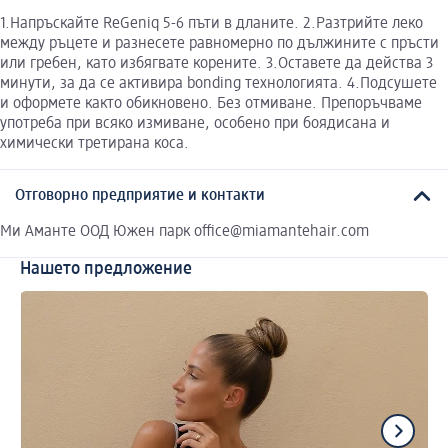
1.Напръскайте ReGeniq 5-6 пъти в дланите. 2.Разтрийте леко
между ръцете и разнесете равномерно по дължините с пръсти
или гребен, като избягвате корените. 3.Оставете да действа 3
минути, за да се активира bonding технологията. 4.Подсушете
и оформете както обикновено. Без отмиване. Препоръчваме
употреба при всяко измиване, особено при боядисана и
химически третирана коса.
Отговорно предприятие и контакти
Ми Аманте ООД Южен парк office@miamantehair.com
Нашето предложение