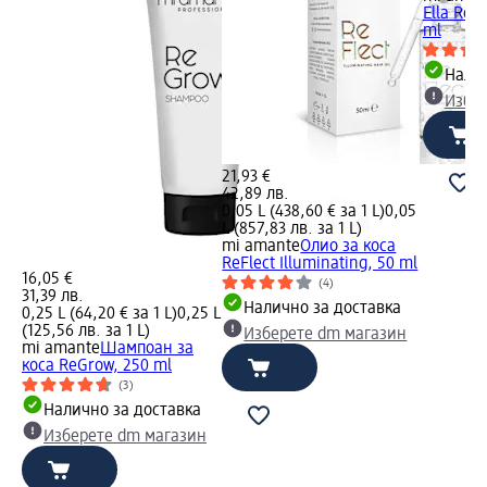
Ella Ren
ml
Налич
Избе
21,93 €
42,89 лв.
0,05 L (438,60 € за 1 L)
0,05
L (857,83 лв. за 1 L)
mi amante
Олио за коса
ReFlect Illuminating, 50 ml
16,05 €
(4)
31,39 лв.
Налично за доставка
0,25 L (64,20 € за 1 L)
0,25 L
(125,56 лв. за 1 L)
Изберете dm магазин
mi amante
Шампоан за
коса ReGrow, 250 ml
(3)
Налично за доставка
Изберете dm магазин