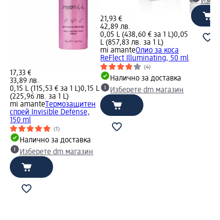
Избе
21,93 €
42,89 лв.
0,05 L (438,60 € за 1 L)
0,05
L (857,83 лв. за 1 L)
mi amante
Олио за коса
ReFlect Illuminating, 50 ml
(4)
17,33 €
Налично за доставка
33,89 лв.
0,15 L (115,53 € за 1 L)
0,15 L
Изберете dm магазин
(225,96 лв. за 1 L)
mi amante
Tермозащитен
спрей Invisible Defense,
150 ml
(1)
Налично за доставка
Изберете dm магазин