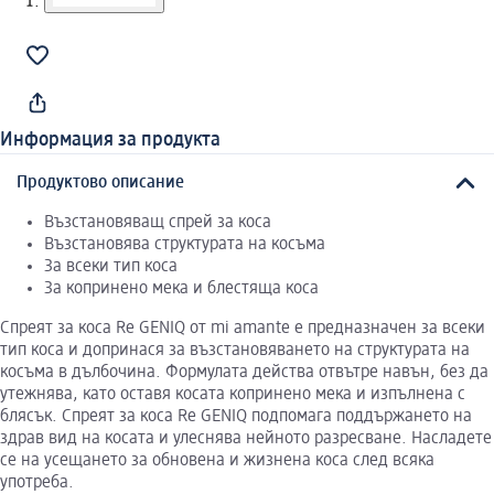
Информация за продукта
Продуктово описание
Възстановяващ спрей за коса
Възстановява структурата на косъма
За всеки тип коса
За копринено мека и блестяща коса
Спреят за коса Re GENIQ от mi amante е предназначен за всеки
тип коса и допринася за възстановяването на структурата на
косъма в дълбочина. Формулата действа отвътре навън, без да
утежнява, като оставя косата копринено мека и изпълнена с
блясък. Спреят за коса Re GENIQ подпомага поддържането на
здрав вид на косата и улеснява нейното разресване. Насладете
се на усещането за обновена и жизнена коса след всяка
употреба.