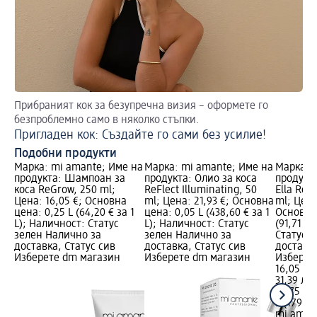
Прибраният кок за безупречна визия – оформете го
Ст
безпроблемно само в няколко стъпки.
Ко
Пригладен кок: Създайте го сами без усилие!
Подобни продукти
Марка: mi amante; Име на
Марка: mi amante; Име на
Марка: 
продукта: Шампоан за
продукта: Олио за коса
продукта
коса ReGrow, 250 ml;
ReFlect Illuminating, 50
Ella Ren
Цена: 16,05 €; Основна
ml; Цена: 21,93 €; Основна
ml; Цена
цена: 0,25 L (64,20 € за 1
цена: 0,05 L (438,60 € за 1
Основна 
L); Наличност: Статус
L); Наличност: Статус
(91,71 € 
зелен Налично за
зелен Налично за
Статус 
доставка, Статус сив
доставка, Статус сив
доставка
Изберете dm магазин
Изберете dm магазин
Изберет
16,05 €
31,39 лв.
0,175 L (
L (179,37
mi aman