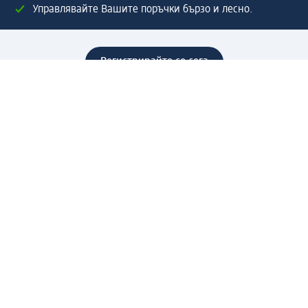
Управлявайте Вашите поръчки бързо и лесно.
Регистрирайте се сега
Помощ
Предимства & Услуги
Център за обслужване на клиенти
Доставка & Изпращане
Връщане на стока
За dm концерна
За нас
Нашата отговорност
Работа в dm
Преса
Маршрут до Централен офис
dm Централен склад
Продуктов свят
dm Свят