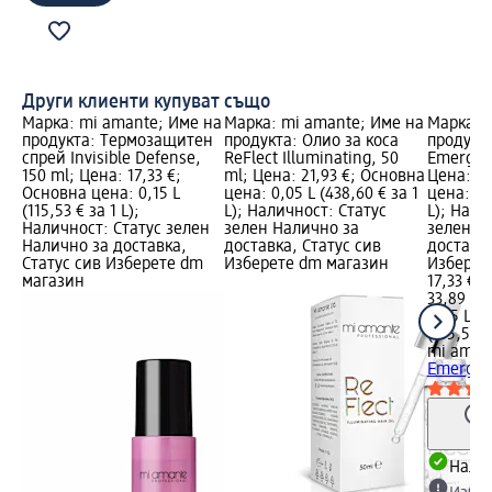
Други клиенти купуват също
Марка: mi amante; Име на
Марка: mi amante; Име на
Марка: 
продукта: Tермозащитен
продукта: Олио за коса
продукта
спрей Invisible Defense,
ReFlect Illuminating, 50
Emergen
150 ml; Цена: 17,33 €;
ml; Цена: 21,93 €; Основна
Цена: 17
Основна цена: 0,15 L
цена: 0,05 L (438,60 € за 1
цена: 0,2
(115,53 € за 1 L);
L); Наличност: Статус
L); Нали
Наличност: Статус зелен
зелен Налично за
зелен Н
Налично за доставка,
доставка, Статус сив
доставка
Статус сив Изберете dm
Изберете dm магазин
Изберет
магазин
17,33 €
33,89 лв
0,25 L (6
(135,58 л
mi aman
Emergen
Налич