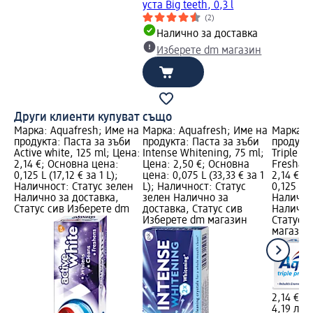
уста Big teeth, 0,3 l
(2)
Налично за доставка
Изберете dm магазин
Други клиенти купуват също
Марка: Aquafresh; Име на
Марка: Aquafresh; Име на
Марка: 
продукта: Паста за зъби
продукта: Паста за зъби
продукта
Active white, 125 ml; Цена:
Intense Whitening, 75 ml;
Triple pr
2,14 €; Основна цена:
Цена: 2,50 €; Основна
Fresh&Mi
0,125 L (17,12 € за 1 L);
цена: 0,075 L (33,33 € за 1
2,14 €; 
Наличност: Статус зелен
L); Наличност: Статус
0,125 L (
Налично за доставка,
зелен Налично за
Налично
Статус сив Изберете dm
доставка, Статус сив
Налично
Изберете dm магазин
Статус 
магазин
2,14 €
4,19 лв.