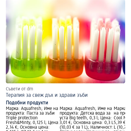
Съвети от dm
До
Терапия за свеж дъх и здрави зъби
Аф
Подобни продукти
Марка: Aquafresh; Име на
Марка: Aquafresh; Име на
Марка: 
продукта: Паста за зъби
продукта: Детска вода за
на проду
Triple protection
уста Big teeth, 0,3 l; Цена:
Cool Mint
Fresh&Minty, 0,125 l; Цена:
3,01 €; Основна цена: 0,3 L
5,39 €; 
2,14 €; Основна цена:
(10,03 € за 1 L); Наличност:
L (10,78 