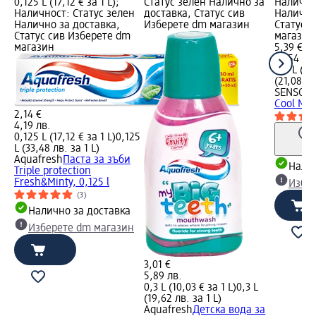
0,125 L (17,12 € за 1 L);
Статус зелен Налично за
Налично
Наличност: Статус зелен
доставка, Статус сив
Налично
Налично за доставка,
Изберете dm магазин
Статус 
Статус сив Изберете dm
магазин
магазин
5,39 €
10,54 лв
0,5 L (10
(21,08 лв
SENSOD
Cool Mint
2,14 €
4,19 лв.
0,125 L (17,12 € за 1 L)
0,125
L (33,48 лв. за 1 L)
Aquafresh
Паста за зъби
Налич
Triple protection
Fresh&Minty, 0,125 l
Избе
(3)
Налично за доставка
Изберете dm магазин
3,01 €
5,89 лв.
0,3 L (10,03 € за 1 L)
0,3 L
(19,62 лв. за 1 L)
Aquafresh
Детска вода за