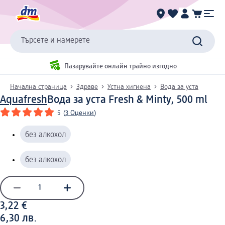
Търсете и намерете
Пазарувайте онлайн трайно изгодно
Начална страница
Здраве
Устна хигиена
Вода за уста
Aquafresh
Вода за уста Fresh & Minty, 500 ml
5
(
3 Оценки
)
без алкохол
без алкохол
3,22 €
6,30 лв.