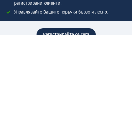
регистрирани клиенти.
Управлявайте Вашите поръчки бързо и лесно.
Регистрирайте се сега
Помощ
Предимства & Услуги
Център за обслужване на клиенти
Доставка & Изпращане
Връщане на стока
За dm концерна
За нас
Нашата отговорност
Работа в dm
Преса
Маршрут до Централен офис
dm Централен склад
Продуктов свят