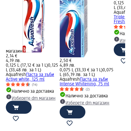
0,125 L (
L (33,48 
Aquafre
Triple pr
Fresh&Mi
Налич
Избе
магазин
2,14 €
4,19 лв.
2,50 €
0,125 L (17,12 € за 1 L)
0,125
4,89 лв.
L (33,48 лв. за 1 L)
0,075 L (33,33 € за 1 L)
0,075
Aquafresh
Паста за зъби
L (65,19 лв. за 1 L)
Active white, 125 ml
Aquafresh
Паста за зъби
Intense Whitening, 75 ml
(14)
(2)
Налично за доставка
Налично за доставка
Изберете dm магазин
Изберете dm магазин