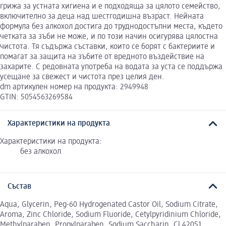
грижа за устната хигиена и е подходяща за цялото семейство,
включително за деца над шестгодишна възраст. Нейната
формула без алкохол достига до труднодостъпни места, където
четката за зъби не може, и по този начин осигурява цялостна
чистота. Тя съдържа съставки, които се борят с бактериите и
помагат за защита на зъбите от вредното въздействие на
захарите. С редовната употреба на водата за уста се поддържа
усещане за свежест и чистота през целия ден.
dm артикулен номер на продукта: 2949948
GTIN: 5054563269584
Характеристики на продукта
Характеристики на продукта:
без алкохол
Състав
Aqua, Glycerin, Peg-60 Hydrogenated Castor Oil, Sodium Citrate,
Aroma, Zinc Chloride, Sodium Fluoride, Cetylpyridinium Chloride,
Methylparaben, Propylparaben, Sodium Saccharin, Cl 42051.