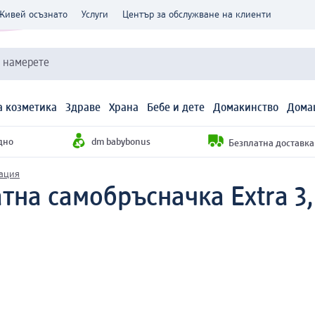
Живей осъзнато
Услуги
Център за обслужване на клиенти
и намерете
 козметика
Здраве
Храна
Бебе и дете
Домакинство
Дома
дно
dm babybonus
Безплатна доставка н
ация
тна самобръсначка Extra 3,