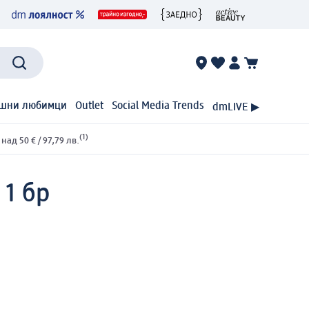
шни любимци
Outlet
Social Media Trends
dmLIVE ▶
(1)
ад 50 € / 97,79 лв.
 1 бр