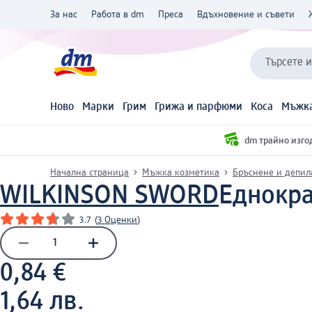
За нас
Работа в dm
Преса
Вдъхновение и съвети
Търсете 
Ново
Марки
Грим
Грижа и парфюми
Коса
Мъжка
dm трайно изго
Начална страница
Мъжка козметика
Бръснене и депил
WILKINSON SWORD
Еднокра
3.7
(
3 Оценки
)
0,84 €
1,64 лв.