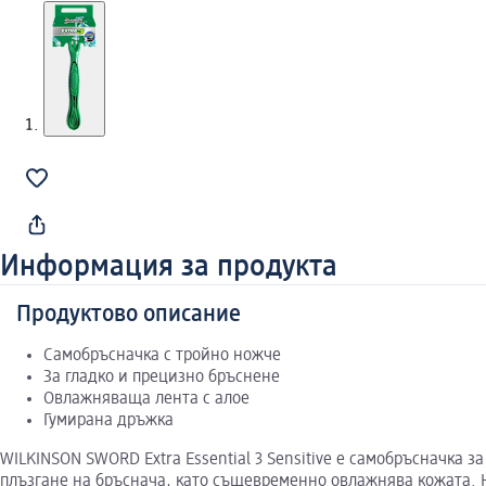
Информация за продукта
Продуктово описание
Самобръсначка с тройно ножче
За гладко и прецизно бръснене
Овлажняваща лента с алое
Гумирана дръжка
WILKINSON SWORD Extra Essential 3 Sensitive е самобръсначка з
плъзгане на бръснача, като същевременно овлажнява кожата. 