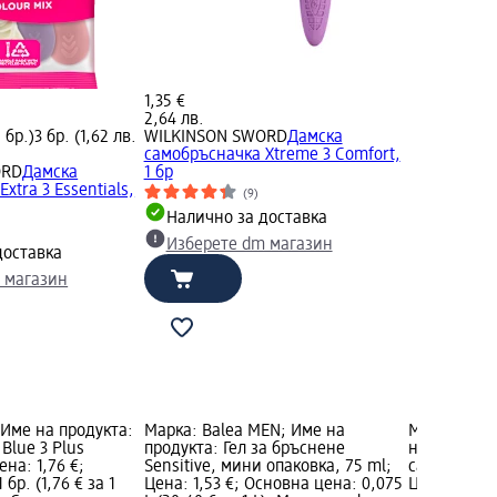
1,35 €
2,64 лв.
1 бр.)
3 бр. (1,62 лв.
WILKINSON SWORD
Дамска
самобръсначка Xtreme 3 Comfort,
ORD
Дамска
1 бр
xtra 3 Essentials,
(9)
Налично за доставка
Изберете dm магазин
доставка
 магазин
; Име на продукта:
Марка: Balea MEN; Име на
Марка: WI
Blue 3 Plus
продукта: Гел за бръснене
на продукт
ена: 1,76 €;
Sensitive, мини опаковка, 75 ml;
самобръсна
бр. (1,76 € за 1
Цена: 1,53 €; Основна цена: 0,075
Цена: 2,04 