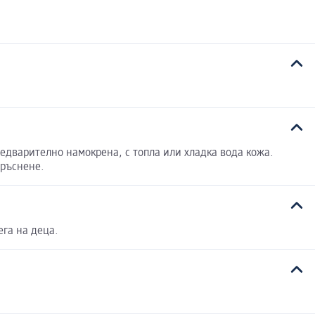
редварително намокрена, с топла или хладка вода кожа.
бръснене.
ега на деца.