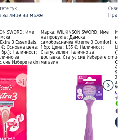
тете тук
Съвети и прод
 за лице за мъжe
Правилна гр
SON SWORD; Име
Марка: WILKINSON SWORD; Име
Марка: WI
амска
на продукта: Дамска
на продукт
xtra 3 Essentials,
самобръсначка Xtreme 3 Comfort,
самобръснач
8 €; Основна цена:
1 бр; Цена: 1,35 €; Наличност:
Цена: 4,60 
 1 бр.); Наличност:
Статус зелен Налично за
(1,53 € за 1
алично за
доставка, Статус сив Изберете dm
зелен Нали
ус сив Изберете dm
магазин
Статус сив
4,60 €
9,00 лв.
3 бр. (1,53 €
за 1 бр.)
WILKINSON
самобръснач
Налично
Изберет