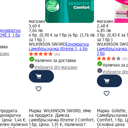
магазин
магазин
3,60 €
2,48 €
днократна
7,04 лв.
4,85 лв.
ME 3, 1 бр
4 бр. (0,90 € за 1 бр.)
4 бр. (1,76 лв.
3 бр. (0,83 € за 
за 1 бр.)
за 1 бр.)
WILKINSON SWORD
Еднократна
WILKINSON SW
авка
самобръсначка Xtreme 3, 4 бр
самобръсначка E
3 бр
газин
(23)
(11)
Налично за доставка
Налично за 
Изберете dm магазин
Изберете dm
 продукта:
Марка: WILKINSON SWORD; Име
Марка: Gillette
еднократна
на продукта: Дамска
Самобръсначка 
; Цена: 1,46 €;
самобръсначка Xtreme 3 Comfort,
Comfort, 1 бр; Ц
зелен Налично
1 бр; Цена: 1,35 €; Наличност:
Основна цена: 1 