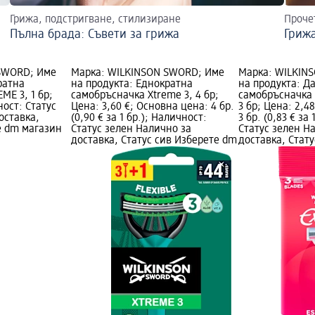
Грижа, подстригване, стилизиране
Проче
Пълна брада: Съвети за грижа
Грижа
SWORD; Име
Марка: WILKINSON SWORD; Име
Марка: WILKIN
ратна
на продукта: Еднократна
на продукта: Д
ME 3, 1 бр;
самобръсначка Xtreme 3, 4 бр;
самобръсначка E
ност: Статус
Цена: 3,60 €; Основна цена: 4 бр.
3 бр; Цена: 2,4
оставка,
(0,90 € за 1 бр.); Наличност:
3 бр. (0,83 € за
е dm магазин
Статус зелен Налично за
Статус зелен Н
доставка, Статус сив Изберете dm
доставка, Стат