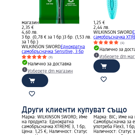
магазин
1,25 €
2,35 €
2,44 лв.
4,60 лв.
WILKINSON SWORD
Е
3 бр. (0,78 € за 1 бр.)
3 бр. (1,53 лв.
самобръсначка XTRE
за 1 бр.)
(4)
WILKINSON SWORD
Еднократна
Налично за дост
самобръсначка Sensitive, 3 бр
Изберете dm ма
(9)
Налично за доставка
Изберете dm магазин
Други клиенти купуват също
Марка: WILKINSON SWORD; Име
Марка: BIC; Име на
на продукта: Еднократна
Самобръсначка за 
самобръсначка XTREME 3, 1 бр;
употреба Flex3, 1 бр
Цена: 1,25 €; Наличност: Статус
Наличност: Статус 