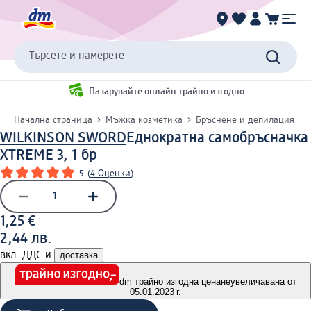
Търсете и намерете
Пазарувайте онлайн трайно изгодно
Начална страница
Мъжка козметика
Бръснене и депилация
WILKINSON SWORD
Еднократна самобръсначка
XTREME 3, 1 бр
5
(
4 Оценки
)
1,25 €
2,44 лв.
вкл. ДДС и
доставка
dm трайно изгодна цена
неувеличавана от
05.01.2023 г.