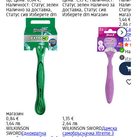
бр; Цена: 0,84 €;
Цена: 1,35 €; Наличност:
Налично
Наличност: Статус зелен
Статус зелен Налично за
Налично
Налично за доставка,
доставка, Статус сив
Статус 
Статус сив Изберете dm
Изберете dm магазин
магазин
1,46 €
2,86 лв.
BIC
Само
еднокра
Flex3, 1 
Налич
Избе
магазин
0,84 €
1,35 €
1,64 лв.
2,64 лв.
WILKINSON
WILKINSON SWORD
Дамска
SWORD
Еднократна
самобръсначка Xtreme 3