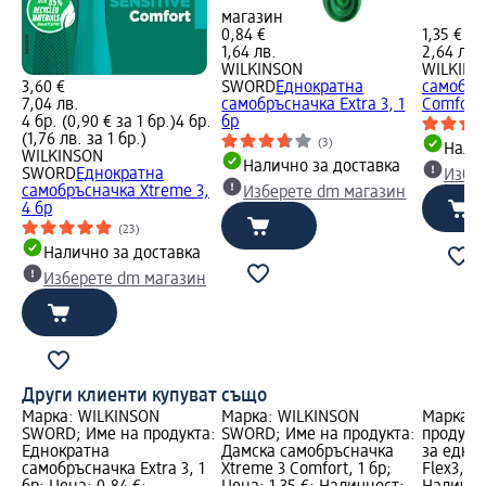
магазин
0,84 €
1,35 €
1,64 лв.
2,64 лв.
WILKINSON
WILKIN
3,60 €
SWORD
Еднократна
самобръ
7,04 лв.
самобръсначка Extra 3, 1
Comfort,
4 бр. (0,90 € за 1 бр.)
4 бр.
бр
(1,76 лв. за 1 бр.)
(3)
Налич
WILKINSON
Налично за доставка
SWORD
Еднократна
Избе
самобръсначка Xtreme 3,
Изберете dm магазин
4 бр
(23)
Налично за доставка
Изберете dm магазин
Други клиенти купуват също
Марка: WILKINSON
Марка: WILKINSON
Марка: B
SWORD; Име на продукта:
SWORD; Име на продукта:
продукт
Еднократна
Дамска самобръсначка
за едно
самобръсначка Extra 3, 1
Xtreme 3 Comfort, 1 бр;
Flex3, 1 