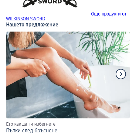
Още продукти от
WILKINSON SWORD
Нашето предложение
Ето как да ги избегнете
Гр
Пъпки след бръснене
Пъ