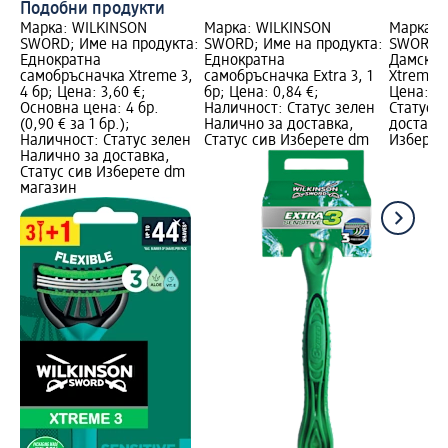
Подобни продукти
Марка: WILKINSON
Марка: WILKINSON
Марка: 
SWORD; Име на продукта:
SWORD; Име на продукта:
SWORD; 
Еднократна
Еднократна
Дамска 
самобръсначка Xtreme 3,
самобръсначка Extra 3, 1
Xtreme 3
4 бр; Цена: 3,60 €;
бр; Цена: 0,84 €;
Цена: 1,
Основна цена: 4 бр.
Наличност: Статус зелен
Статус 
(0,90 € за 1 бр.);
Налично за доставка,
доставка
Наличност: Статус зелен
Статус сив Изберете dm
Изберет
Налично за доставка,
Статус сив Изберете dm
магазин