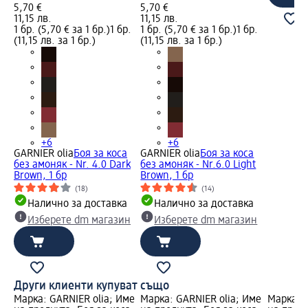
5,70 €
5,70 €
11,15 лв.
11,15 лв.
1 бр. (5,70 € за 1 бр.)
1 бр.
1 бр. (5,70 € за 1 бр.)
1 бр.
(11,15 лв. за 1 бр.)
(11,15 лв. за 1 бр.)
+6
+6
GARNIER olia
Боя за коса
GARNIER olia
Боя за коса
без амоняк - Nr. 4.0 Dark
без амоняк - Nr.6.0 Light
Brown, 1 бр
Brown, 1 бр
(18)
(14)
Налично за доставка
Налично за доставка
Изберете dm магазин
Изберете dm магазин
Други клиенти купуват също
Марка: GARNIER olia; Име
Марка: GARNIER olia; Име
Марка: G