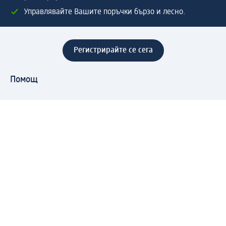
Управлявайте Вашите поръчки бързо и лесно.
Регистрирайте се сега
Помощ
Предимства & Услуги
Център за обслужване на клиенти
Доставка & Изпращане
Връщане на стока
За dm концерна
За нас
Нашата отговорност
Работа в dm
Преса
Маршрут до Централен офис
dm Централен склад
Продуктов свят