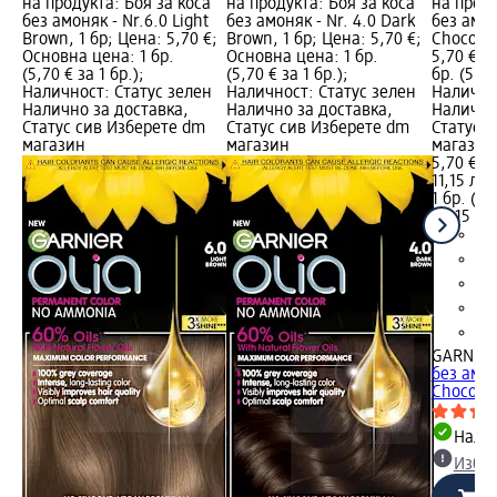
на продукта: Боя за коса
на продукта: Боя за коса
на проду
без амоняк - Nr.6.0 Light
без амоняк - Nr. 4.0 Dark
без амоня
Brown, 1 бр; Цена: 5,70 €;
Brown, 1 бр; Цена: 5,70 €;
Chocolat
Основна цена: 1 бр.
Основна цена: 1 бр.
5,70 €; 
(5,70 € за 1 бр.);
(5,70 € за 1 бр.);
бр. (5,70
Наличност: Статус зелен
Наличност: Статус зелен
Налично
Налично за доставка,
Налично за доставка,
Налично
Статус сив Изберете dm
Статус сив Изберете dm
Статус 
магазин
магазин
магазин
5,70 €
11,15 лв.
1 бр. (5,
(11,15 лв
GARNIER 
без амоня
Chocolat
Налич
Избе