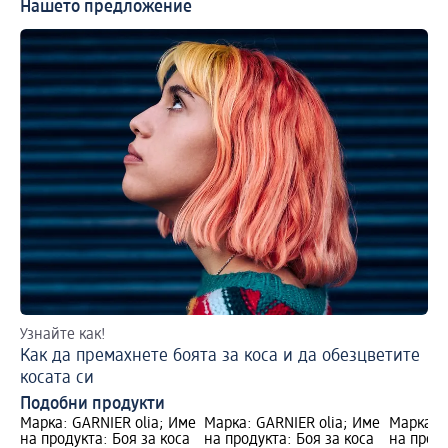
Нашето предложение
Узнайте как!
По
Как да премахнете боята за коса и да обезцветите
Пр
косата си
Подобни продукти
Марка: GARNIER olia; Име
Марка: GARNIER olia; Име
Марка: G
на продукта: Боя за коса
на продукта: Боя за коса
на проду