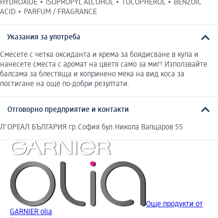
HYDROXIDE • ISOPROPYL ALCOHOL • TOCOPHEROL • BENZOIC
ACID • PARFUM / FRAGRANCE
Указания за употреба
Смесете с четка оксидантa и крема за боядисване в купа и
нанесете сместа с аромат на цветя само за миг! Използвайте
балсамa за блестяща и копринено мека на вид коса за
постигане на още по-добри резултати.
Отговорно предприятие и контакти
Л'ОРЕАЛ БЪЛГАРИЯ гр.София бул.Никола Вапцаров 55
Още продукти от
GARNIER olia