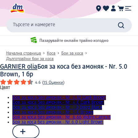
Търсете и намерете
Пазарувайте онлайн трайно изгодно
Начална страница
Коса
Бои за коса
Дълготрайни бои за коса
GARNIER olia
Боя за коса без амоняк - Nr. 5.0
Brown, 1 бр
4.6
(
15 Оценки
)
Цвят
Боя за коса без амоняк - Nr. 4.12 Dark Brown
Боя за коса без амоняк - Nr. 4.0 Dark Brown
Боя за коса без амоняк - Nr. 1.0 Deep Black
Боя за коса без амоняк - Nr. 5.0 Brown
Боя за коса без амоняк - Nr. 6.66 Vidim Carmin
Боя за коса без амоняк - Nr.6.0 Light Brown