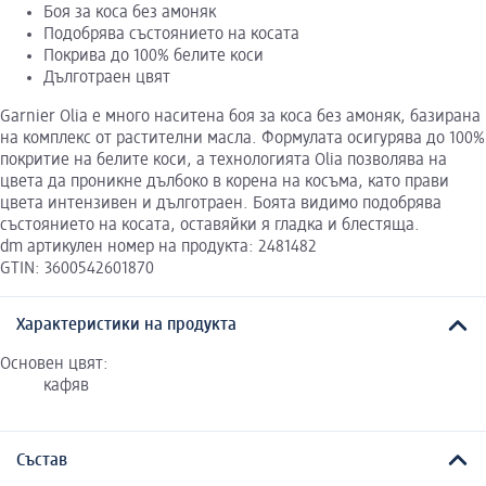
Боя за коса без амоняк
Подобрява състоянието на косата
Покрива до 100% белите коси
Дълготраен цвят
Garnier Olia е много наситена боя за коса без амоняк, базирана
на комплекс от растителни масла. Формулата осигурява до 100%
покритие на белите коси, а технологията Olia позволява на
цвета да проникне дълбоко в корена на косъма, като прави
цвета интензивен и дълготраен. Боята видимо подобрява
състоянието на косата, оставяйки я гладка и блестяща.
dm артикулен номер на продукта: 2481482
GTIN: 3600542601870
Характеристики на продукта
Основен цвят:
кафяв
Състав