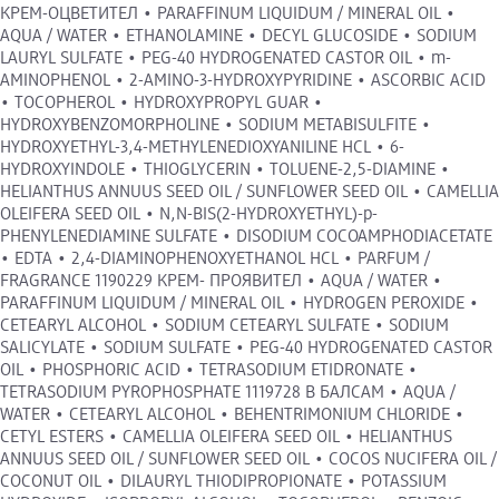
КРЕМ-ОЦВЕТИТЕЛ • PARAFFINUM LIQUIDUM / MINERAL OIL •
AQUA / WATER • ETHANOLAMINE • DECYL GLUCOSIDE • SODIUM
LAURYL SULFATE • PEG-40 HYDROGENATED CASTOR OIL • m-
AMINOPHENOL • 2-AMINO-3-HYDROXYPYRIDINE • ASCORBIC ACID
• TOCOPHEROL • HYDROXYPROPYL GUAR •
HYDROXYBENZOMORPHOLINE • SODIUM METABISULFITE •
HYDROXYETHYL-3,4-METHYLENEDIOXYANILINE HCL • 6-
HYDROXYINDOLE • THIOGLYCERIN • TOLUENE-2,5-DIAMINE •
HELIANTHUS ANNUUS SEED OIL / SUNFLOWER SEED OIL • CAMELLIA
OLEIFERA SEED OIL • N,N-BIS(2-HYDROXYETHYL)-p-
PHENYLENEDIAMINE SULFATE • DISODIUM COCOAMPHODIACETATE
• EDTA • 2,4-DIAMINOPHENOXYETHANOL HCL • PARFUM /
FRAGRANCE 1190229 КРЕМ- ПРОЯВИТЕЛ • AQUA / WATER •
PARAFFINUM LIQUIDUM / MINERAL OIL • HYDROGEN PEROXIDE •
CETEARYL ALCOHOL • SODIUM CETEARYL SULFATE • SODIUM
SALICYLATE • SODIUM SULFATE • PEG-40 HYDROGENATED CASTOR
OIL • PHOSPHORIC ACID • TETRASODIUM ETIDRONATE •
TETRASODIUM PYROPHOSPHATE 1119728 B БАЛСАМ • AQUA /
WATER • CETEARYL ALCOHOL • BEHENTRIMONIUM CHLORIDE •
CETYL ESTERS • CAMELLIA OLEIFERA SEED OIL • HELIANTHUS
ANNUUS SEED OIL / SUNFLOWER SEED OIL • COCOS NUCIFERA OIL /
COCONUT OIL • DILAURYL THIODIPROPIONATE • POTASSIUM