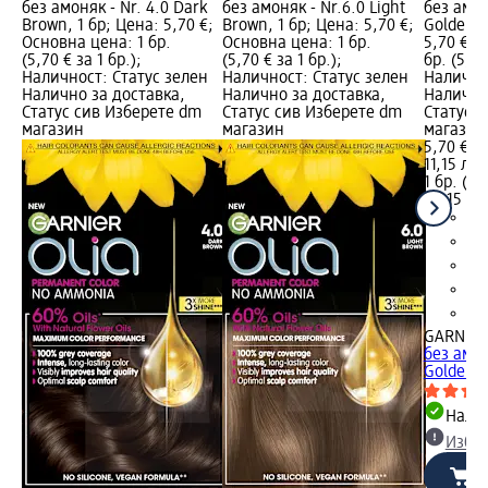
без амоняк - Nr. 4.0 Dark
без амоняк - Nr.6.0 Light
без амон
Brown, 1 бр; Цена: 5,70 €;
Brown, 1 бр; Цена: 5,70 €;
Golden B
Основна цена: 1 бр.
Основна цена: 1 бр.
5,70 €; 
(5,70 € за 1 бр.);
(5,70 € за 1 бр.);
бр. (5,70
Наличност: Статус зелен
Наличност: Статус зелен
Налично
Налично за доставка,
Налично за доставка,
Налично
Статус сив Изберете dm
Статус сив Изберете dm
Статус 
магазин
магазин
магазин
5,70 €
11,15 лв.
1 бр. (5,
(11,15 лв
GARNIER 
без амон
Golden B
Налич
Избе