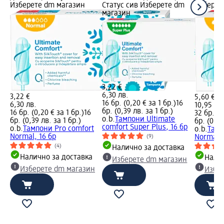
Изберете dm магазин
Статус сив Изберете dm
Изберет
магазин
3,22 €
6,30 лв.
3,22 €
5,60 €
16 бр. (0,20 € за 1 бр.)
16
6,30 лв.
10,95 лв
бр. (0,39 лв. за 1 бр.)
16 бр. (0,20 € за 1 бр.)
16
32 бр. (0
o.b.
Тампони Ultimate
бр. (0,39 лв. за 1 бр.)
бр. (0,35
comfort Super Plus, 16 бр
o.b.
Тампони Pro comfort
o.b.
Тамп
Normal, 16 бр
Normal, 
(9)
(4)
Налично за доставка
Налично за доставка
Налич
Изберете dm магазин
Изберете dm магазин
Избе