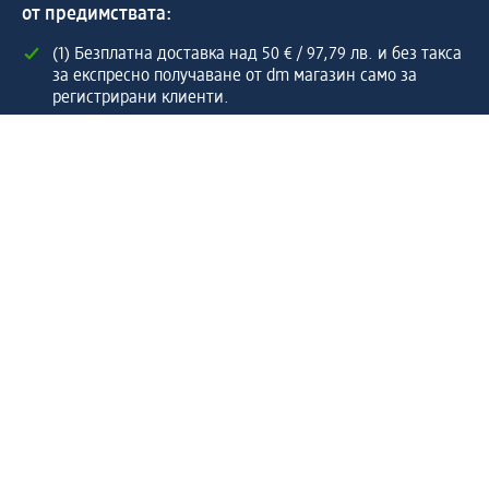
от предимствата:
(1) Безплатна доставка над 50 € / 97,79 лв. и без такса
за експресно получаване от dm магазин само за
регистрирани клиенти.
Управлявайте Вашите поръчки бързо и лесно.
Регистрирайте се сега
Помощ
Предимства & Услуги
Център за обслужване на клиенти
Доставка & Изпращане
Връщане на стока
За dm концерна
За нас
Нашата отговорност
Работа в dm
Преса