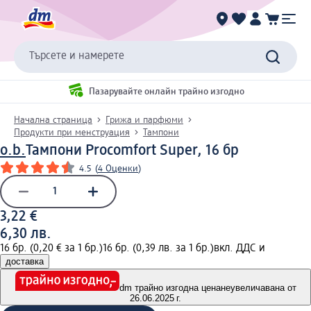
Търсете и намерете
Пазарувайте онлайн трайно изгодно
Начална страница
Грижа и парфюми
Продукти при менструация
Тампони
o.b.
Тампони Procomfort Super, 16 бр
4.5
(
4 Оценки
)
3,22 €
6,30 лв.
16 бр. (0,20 € за 1 бр.)
16 бр. (0,39 лв. за 1 бр.)
вкл. ДДС и
доставка
dm трайно изгодна цена
неувеличавана от
26.06.2025 г.