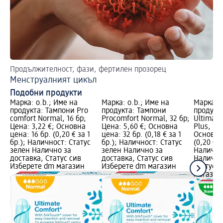
Продължителност, фази, фертилен прозорец
Из
Менструалният цикъл
За
Подобни продукти
Марка: o.b.; Име на
Марка: o.b.; Име на
Марка: o
продукта: Тампони Pro
продукта: Тампони
продукт
comfort Normal, 16 бр;
Procomfort Normal, 32 бр;
Ultimate
Цена: 3,22 €; Основна
Цена: 5,60 €; Основна
Plus, 16 
цена: 16 бр. (0,20 € за 1
цена: 32 бр. (0,18 € за 1
Основна 
бр.); Наличност: Статус
бр.); Наличност: Статус
(0,20 € з
зелен Налично за
зелен Налично за
Налично
доставка, Статус сив
доставка, Статус сив
Налично
Изберете dm магазин
Изберете dm магазин
Статус 
магазин