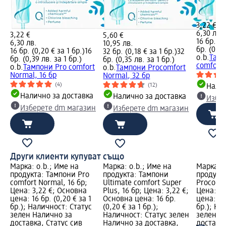
3,22 €
6,30 лв.
3,22 €
5,60 €
16 бр. (0
6,30 лв.
10,95 лв.
бр. (0,39
16 бр. (0,20 € за 1 бр.)
16
32 бр. (0,18 € за 1 бр.)
32
o.b.
Тамп
бр. (0,39 лв. за 1 бр.)
бр. (0,35 лв. за 1 бр.)
comfort 
o.b.
Тампони Pro comfort
o.b.
Тампони Procomfort
Normal, 16 бр
Normal, 32 бр
(4)
(12)
Налич
Налично за доставка
Налично за доставка
Избе
Изберете dm магазин
Изберете dm магазин
Други клиенти купуват също
Марка: o.b.; Име на
Марка: o.b.; Име на
Марка: o
продукта: Тампони Pro
продукта: Тампони
продукт
comfort Normal, 16 бр;
Ultimate comfort Super
Procomfo
Цена: 3,22 €; Основна
Plus, 16 бр; Цена: 3,22 €;
Цена: 5,
цена: 16 бр. (0,20 € за 1
Основна цена: 16 бр.
цена: 32 
бр.); Наличност: Статус
(0,20 € за 1 бр.);
бр.); На
зелен Налично за
Наличност: Статус зелен
зелен Н
доставка, Статус сив
Налично за доставка,
доставка