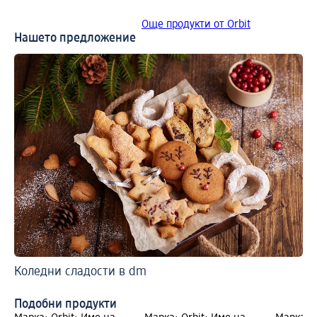
Още продукти от Orbit
Нашето предложение
Коледни сладости в dm
По
По
Подобни продукти