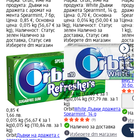
Марка: Orbit; Име на
Марка: Orbit; Име на
Марка: O
продукта: Дъвки на
продукта: White Дъвки
продукт
дражета с аромат на
дражета Spearmint, 14 g;
дражета
мента Spearmint, 7 бр;
Цена: 0,70 €; Основна
Spearmin
Цена: 0,85 €; Основна
цена: 0,014 kg (50,00 € за 1
Цена: 3,
цена: 0,015 kg (56,67 € за 1
kg); Наличност: Статус
цена: 0,
kg); Наличност: Статус
зелен Налично за
1 kg); Н
зелен Налично за
доставка, Статус сив
зелен Н
доставка, Статус сив
Изберете dm магазин
доставка
Изберете dm магазин
Изберет
3,70 €
7,24 лв.
0,067 kg 
kg)
0,067 
kg)
Orbit
Дъв
вкус на 
0,70 €
30 бр., 6
1,37 лв.
0,014 kg (50,00 € за 1
kg)
0,014 kg (97,79 лв. за 1
kg)
Orbit
White Дъвки дражета
0,85 €
Налич
Spearmint, 14 g
1,66 лв.
0,015 kg (56,67 € за 1
(9)
Избе
kg)
0,015 kg (110,84 лв. за 1
Налично за доставка
kg)
Изберете dm магазин
Orbit
Дъвки на дражета с