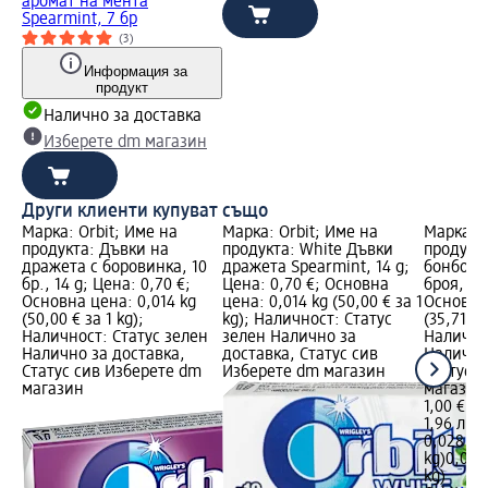
аромат на мента
Spearmint, 7 бр
(3)
Информация за
продукт
Налично за доставка
Изберете dm магазин
Други клиенти купуват също
Марка: Orbit; Име на
Марка: Orbit; Име на
Марка: O
продукта: Дъвки на
продукта: White Дъвки
продукт
дражета с боровинка, 10
дражета Spearmint, 14 g;
бонбони 
бр., 14 g; Цена: 0,70 €;
Цена: 0,70 €; Основна
броя, 28
Основна цена: 0,014 kg
цена: 0,014 kg (50,00 € за 1
Основна 
(50,00 € за 1 kg);
kg); Наличност: Статус
(35,71 € 
Наличност: Статус зелен
зелен Налично за
Налично
Налично за доставка,
доставка, Статус сив
Налично
Статус сив Изберете dm
Изберете dm магазин
Статус 
магазин
магазин
1,00 €
1,96 лв.
0,028 kg 
kg)
0,028 
kg)