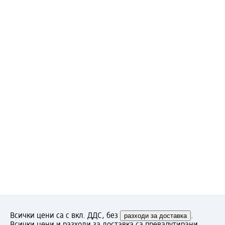
Всички цени са с вкл. ДДС, без
разходи за доставка
.
Всички цени и разходи за доставка са превалутирани