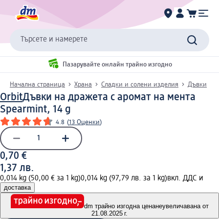
Търсете и намерете
Пазарувайте онлайн трайно изгодно
Начална страница
Храна
Сладки и солени изделия
Дъвки
Orbit
Дъвки на дражета с аромат на мента
Spearmint, 14 g
4.8
(
13 Оценки
)
0,70 €
1,37 лв.
0,014 kg (50,00 € за 1 kg)
0,014 kg (97,79 лв. за 1 kg)
вкл. ДДС и
доставка
dm трайно изгодна цена
неувеличавана от
21.08.2025 г.