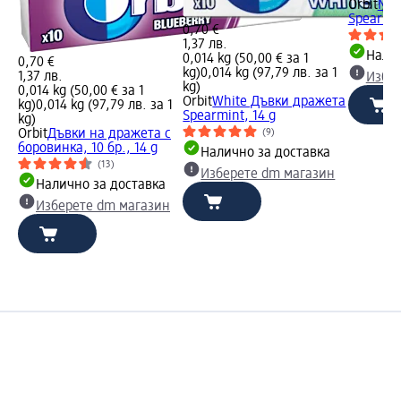
Orbit
Мен
Spearmin
0,70 €
1,37 лв.
Налич
0,014 kg (50,00 € за 1
0,70 €
kg)
0,014 kg (97,79 лв. за 1
1,37 лв.
Избе
kg)
0,014 kg (50,00 € за 1
Orbit
White Дъвки дражета
kg)
0,014 kg (97,79 лв. за 1
Spearmint, 14 g
kg)
Orbit
Дъвки на дражета с
(9)
боровинка, 10 бр., 14 g
Налично за доставка
(13)
Изберете dm магазин
Налично за доставка
Изберете dm магазин