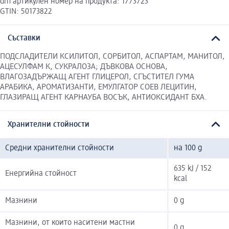
dm артикулен номер на продукта: 1773723
GTIN: 50173822
Съставки
ПОДСЛАДИТЕЛИ КСИЛИТОЛ, СОРБИТОЛ, АСПАРТАМ, МАНИТОЛ,
АЦЕСУЛФАМ К, СУКРАЛОЗА; ДЪВКОВА ОСНОВА,
ВЛАГОЗАДЪРЖАЩ АГЕНТ ГЛИЦЕРОЛ, СГЪСТИТЕЛ ГУМА
АРАБИКА, АРОМАТИЗАНТИ, ЕМУЛГАТОР СОЕВ ЛЕЦИТИН,
ГЛАЗИРАЩ АГЕНТ КАРНАУБА ВОСЪК, АНТИОКСИДАНТ БХА.
Хранителни стойности
Средни хранителни стойности
на 100 g
635 kJ / 152
Енергийна стойност
kcal
Мазнини
0 g
Мазнини, от които наситени мастни
0 g