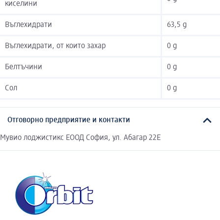
киселини
Въглехидрати
63,5 g
Въглехидрати, от които захар
0 g
Белтъчини
0 g
Сол
0 g
Отговорно предприятие и контакти
Мувио лоджистикс ЕООД София, ул. Абагар 22Е