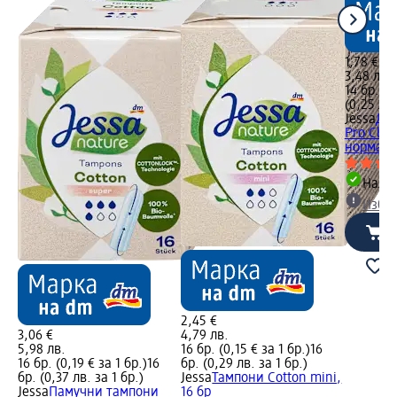
1,78 €
3,48 лв.
14 бр. (0
(0,25 лв.
Jessa
Дам
Pro Clim
нормални
Налич
Избе
2,45 €
3,06 €
4,79 лв.
5,98 лв.
16 бр. (0,15 € за 1 бр.)
16
16 бр. (0,19 € за 1 бр.)
16
бр. (0,29 лв. за 1 бр.)
бр. (0,37 лв. за 1 бр.)
Jessa
Тампони Cotton mini,
Jessa
Памучни тампони
16 бр