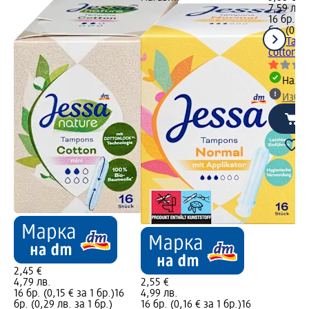
7,59 лв.
16 бр. (0
бр. (0,47
o.b.
Тамп
cotton N
Налич
Избе
2,45 €
4,79 лв.
2,55 €
16 бр. (0,15 € за 1 бр.)
16
4,99 лв.
бр. (0,29 лв. за 1 бр.)
16 бр. (0,16 € за 1 бр.)
16