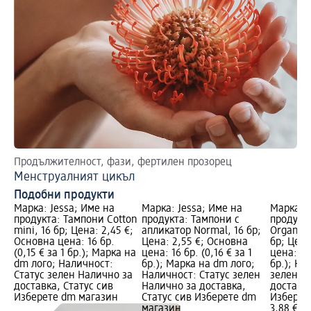
Продължителност, фази, фертилен прозорец
Из
Менструалният цикъл
За
Подобни продукти
Марка: Jessa; Име на
Марка: Jessa; Име на
Марка: o
продукта: Тампони Cotton
продукта: Тампони с
продукт
mini, 16 бр; Цена: 2,45 €;
апликатор Normal, 16 бр;
Organic 
Основна цена: 16 бр.
Цена: 2,55 €; Основна
бр; Цена
(0,15 € за 1 бр.); Марка на
цена: 16 бр. (0,16 € за 1
цена: 16 
dm лого; Наличност:
бр.); Марка на dm лого;
бр.); На
Статус зелен Налично за
Наличност: Статус зелен
зелен Н
доставка, Статус сив
Налично за доставка,
доставка
Изберете dm магазин
Статус сив Изберете dm
Изберет
магазин
3,88 €