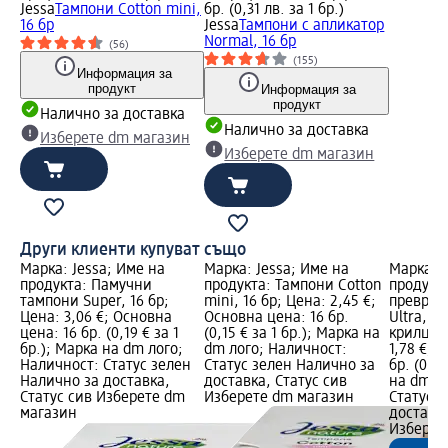
Jessa
Тампони Cotton mini,
бр. (0,31 лв. за 1 бр.)
16 бр
Jessa
Тампони с апликатор
Normal, 16 бр
(56)
(155)
Информация за
продукт
Информация за
продукт
Налично за доставка
Налично за доставка
Изберете dm магазин
Изберете dm магазин
Други клиенти купуват също
Марка: Jessa; Име на
Марка: Jessa; Име на
Марка: J
продукта: Памучни
продукта: Тампони Cotton
продукт
тампони Super, 16 бр;
mini, 16 бр; Цена: 2,45 €;
превръзк
Цена: 3,06 €; Основна
Основна цена: 16 бр.
Ultra, н
цена: 16 бр. (0,19 € за 1
(0,15 € за 1 бр.); Марка на
крилца, 
бр.); Марка на dm лого;
dm лого; Наличност:
1,78 €; 
Наличност: Статус зелен
Статус зелен Налично за
бр. (0,13
Налично за доставка,
доставка, Статус сив
на dm л
Статус сив Изберете dm
Изберете dm магазин
Статус 
магазин
доставка
Изберет