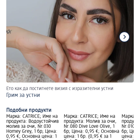
Ето как да постигнете визия с изразителни устни
4 
Грим за устни
Пр
ли
Подобни продукти
Марка: CATRICE; Име на
Марка: CATRICE; Име на
Марка: 
продукта: Водоустойчив
продукта: Молив за очи,
продукта
молив за очи, Nr.030
Nr.080 Dive Love Olive, 1
Nr.010 C
Homey Grey, 1 бр; Цена:
бр; Цена: 0,95 €; Основна
бр; Цена
0,95 €; Основна цена: 1
цена: 1 бр. (0,95 € за 1
цена: 1 б