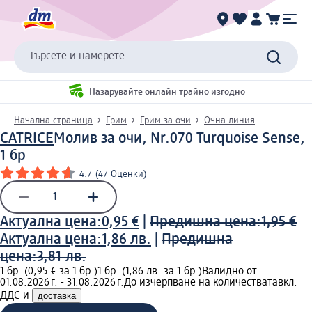
Търсете и намерете
Пазарувайте онлайн трайно изгодно
Начална страница
Грим
Грим за очи
Очна линия
CATRICE
Молив за очи, Nr.070 Turquoise Sense,
1 бр
4.7
(
47 Оценки
)
Актуална цена:
0,95 €
|
Предишна цена:
1,95 €
Актуална цена:
1,86 лв.
|
Предишна
цена:
3,81 лв.
1 бр. (0,95 € за 1 бр.)
1 бр. (1,86 лв. за 1 бр.)
Валидно от
01.08.2026 г. - 31.08.2026 г.
До изчерпване на количествата
вкл.
ДДС и
доставка