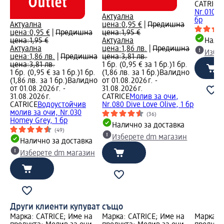
CATRICE
Nr.010 C
Актуална
бр
Актуална
цена:
0,95 €
|
Предишна
цена:
0,95 €
|
Предишна
цена:
1,95 €
цена:
1,95 €
Актуална
Налич
Актуална
цена:
1,86 лв.
|
Предишна
Избе
цена:
1,86 лв.
|
Предишна
цена:
3,81 лв.
цена:
3,81 лв.
1 бр. (0,95 € за 1 бр.)
1 бр.
1 бр. (0,95 € за 1 бр.)
1 бр.
(1,86 лв. за 1 бр.)
Валидно
(1,86 лв. за 1 бр.)
Валидно
от 01.08.2026 г. -
от 01.08.2026 г. -
31.08.2026 г.
31.08.2026 г.
CATRICE
Молив за очи,
CATRICE
Водоустойчив
Nr.080 Dive Love Olive, 1 бр
молив за очи, Nr.030
(36)
Homey Grey, 1 бр
Налично за доставка
(49)
Изберете dm магазин
Налично за доставка
Изберете dm магазин
Други клиенти купуват също
Марка: CATRICE; Име на
Марка: CATRICE; Име на
Марка: 