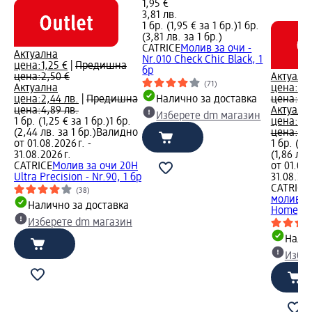
1,95 €
3,81 лв.
1 бр. (1,95 € за 1 бр.)
1 бр.
(3,81 лв. за 1 бр.)
CATRICE
Молив за очи -
Актуална
Nr.010 Check Chic Black, 1
цена:
1,25 €
|
Предишна
бр
цена:
2,50 €
Актуалн
(71)
Актуална
цена:
0,
цена:
2,44 лв.
|
Предишна
Налично за доставка
цена:
1,9
цена:
4,89 лв.
Актуалн
Изберете dm магазин
1 бр. (1,25 € за 1 бр.)
1 бр.
цена:
1,8
(2,44 лв. за 1 бр.)
Валидно
цена:
3,8
от 01.08.2026 г. -
1 бр. (0,
31.08.2026 г.
(1,86 лв.
CATRICE
Молив за очи 20H
от 01.08.
Ultra Precision - Nr.90, 1 бр
31.08.202
CATRICE
(38)
молив за
Налично за доставка
Homey Gr
Изберете dm магазин
Налич
Избе