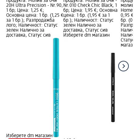
продукта: Молив за очи
продукта: Молив за очи -
продукт
20H Ultra Precision - Nr.90,
Nr.010 Check Chic Black, 1
молив за
1 бр; Цена: 1,25 €;
бр; Цена: 1,95 €; Основна
Homey Gr
Основна цена: 1 бр. (1,25 €
цена: 1 бр. (1,95 € за 1
0,95 €; 
за 1 бр.); Разпродажба
бр.); Наличност: Статус
бр. (0,95
лого; Наличност: Статус
зелен Налично за
Разпрод
зелен Налично за
доставка, Статус сив
Налично
доставка, Статус сив
Изберете dm магазин
Налично
Статус 
магазин
Изберете dm магазин