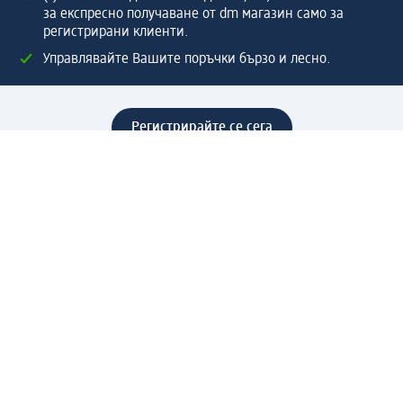
за експресно получаване от dm магазин само за
регистрирани клиенти.
Управлявайте Вашите поръчки бързо и лесно.
Регистрирайте се сега
Помощ
Предимства & Услуги
Център за обслужване на клиенти
Доставка & Изпращане
Връщане на стока
За dm концерна
За нас
Нашата отговорност
Работа в dm
Преса
Маршрут до Централен офис
dm Централен склад
Продуктов свят