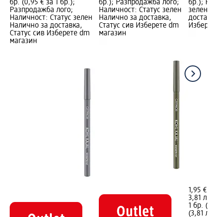
бр. (0,95 € за 1 бр.);
бр.); Разпродажба лого;
бр.); На
Разпродажба лого;
Наличност: Статус зелен
зелен Н
Наличност: Статус зелен
Налично за доставка,
доставка
Налично за доставка,
Статус сив Изберете dm
Изберет
Статус сив Изберете dm
магазин
магазин
1,95 €
3,81 лв.
1 бр. (1,
(3,81 лв.