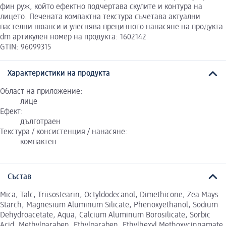
фин руж, който ефектно подчертава скулите и контура на
лицето. Печената компактна текстура съчетава актуални
пастелни нюанси и улеснява прецизното нанасяне на продукта.
dm артикулен номер на продукта: 1602142
GTIN: 96099315
Характеристики на продукта
Област на приложение:
лице
Ефект:
дълготраен
Текстура / консистенция / нанасяне:
компактен
Състав
Mica, Talc, Triisostearin, Octyldodecanol, Dimethicone, Zea Mays
Starch, Magnesium Aluminum Silicate, Phenoxyethanol, Sodium
Dehydroacetate, Aqua, Calcium Aluminum Borosilicate, Sorbic
Acid, Methylparaben, Ethylparaben, Ethylhexyl Methoxycinnamate,