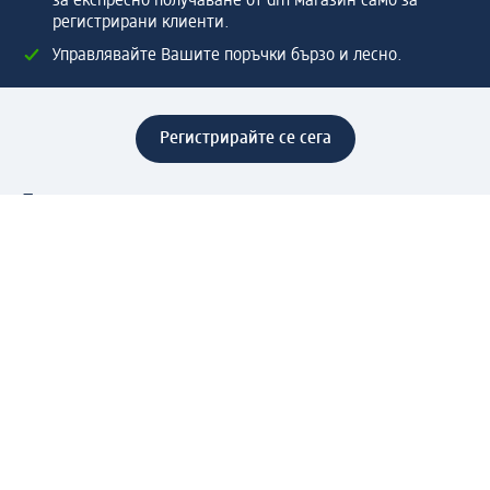
за експресно получаване от dm магазин само за
регистрирани клиенти.
Управлявайте Вашите поръчки бързо и лесно.
Регистрирайте се сега
Помощ
Предимства & Услуги
Център за обслужване на клиенти
Доставка & Изпращане
Връщане на стока
За dm концерна
За нас
Нашата отговорност
Работа в dm
Преса
Маршрут до Централен офис
dm Централен склад
Продуктов свят