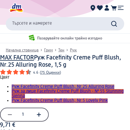
Търсете и намерете
Пазарувайте онлайн трайно изгодно
Начална страница
Грим
Тен
Руж
MAX FACTOR
Руж Facefinity Creme Puff Blush,
Nr.25 Alluring Rose, 1,5 g
4.6
(
75 Оценки
)
Цвят
Руж Facefinity Creme Puff Blush, Nr.25 Alluring Rose
Руж за лице Facefinity Creme Puff Blush - № 55 Stunning
Sienna
Руж Facefinity Creme Puff Blush, Nr.5 Lovely Pink
9,71 €