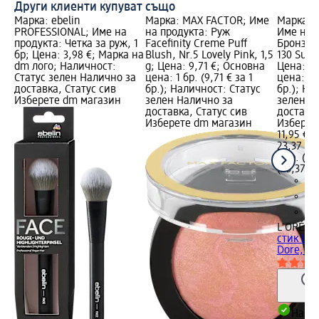
Други клиенти купуват също
Марка: ebelin
Марка: MAX FACTOR; Име
Марка: L
PROFESSIONAL; Име на
на продукта: Руж
Име на 
продукта: Четка за руж, 1
Facefinity Creme Puff
Бронзир
бр; Цена: 3,98 €; Марка на
Blush, Nr.5 Lovely Pink, 1,5
130 Suns
dm лого; Наличност:
g; Цена: 9,71 €; Основна
Цена: 11
Статус зелен Налично за
цена: 1 бр. (9,71 € за 1
цена: 1 б
доставка, Статус сив
бр.); Наличност: Статус
бр.); На
Изберете dm магазин
зелен Налично за
зелен Н
доставка, Статус сив
доставка
Изберете dm магазин
Изберет
11,95 €
23,37 лв
1 бр. (11
(23,37 лв
L'ORÉAL 
стик Lum
Dore, 1 
Налич