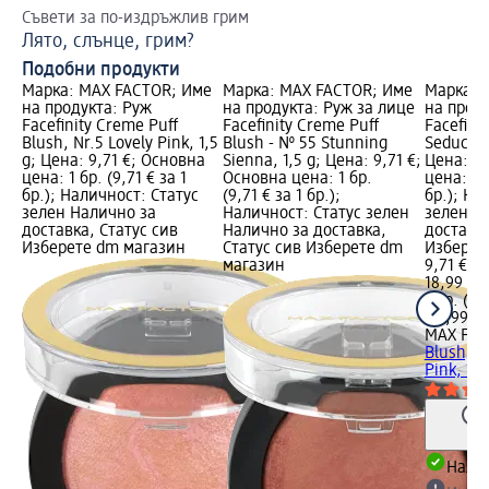
Съвети за по-издръжлив грим
За
Лято, слънце, грим?
Гр
Подобни продукти
Марка: MAX FACTOR; Име
Марка: MAX FACTOR; Име
Марка: 
на продукта: Руж
на продукта: Руж за лице
на прод
Facefinity Creme Puff
Facefinity Creme Puff
Facefinit
Blush, Nr.5 Lovely Pink, 1,5
Blush - № 55 Stunning
Seductive
g; Цена: 9,71 €; Основна
Sienna, 1,5 g; Цена: 9,71 €;
Цена: 9,
цена: 1 бр. (9,71 € за 1
Основна цена: 1 бр.
цена: 1 б
бр.); Наличност: Статус
(9,71 € за 1 бр.);
бр.); На
зелен Налично за
Наличност: Статус зелен
зелен Н
доставка, Статус сив
Налично за доставка,
доставка
Изберете dm магазин
Статус сив Изберете dm
Изберет
магазин
9,71 €
18,99 лв
1 бр. (9,
(18,99 лв
MAX FA
Blush, N
Pink, 1,5
Налич