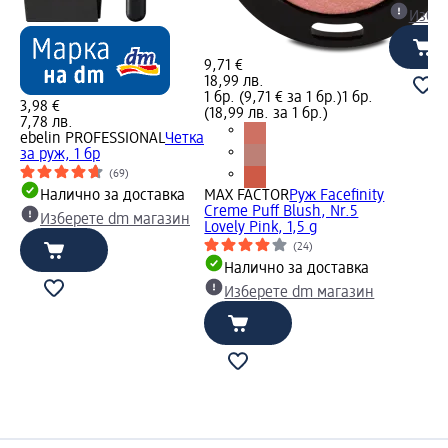
Избе
9,71 €
18,99 лв.
1 бр. (9,71 € за 1 бр.)
1 бр.
3,98 €
(18,99 лв. за 1 бр.)
7,78 лв.
ebelin PROFESSIONAL
Четка
за руж, 1 бр
(69)
Налично за доставка
MAX FACTOR
Руж Facefinity
Creme Puff Blush, Nr.5
Изберете dm магазин
Lovely Pink, 1,5 g
(24)
Налично за доставка
Изберете dm магазин