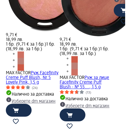
Избе
9,71 €
18,99 лв.
9,71 €
1 бр. (9,71 € за 1 бр.)
1 бр.
18,99 лв.
(18,99 лв. за 1 бр.)
1 бр. (9,71 € за 1 бр.)
1 бр.
(18,99 лв. за 1 бр.)
MAX FACTOR
Руж Facefinity
Creme Puff Blush, Nr.5
MAX FACTOR
Руж за лице
Lovely Pink, 1,5 g
Facefinity Creme Puff
Blush - № 55..., 1,5 g
(24)
(13)
Налично за доставка
Налично за доставка
Изберете dm магазин
Изберете dm магазин