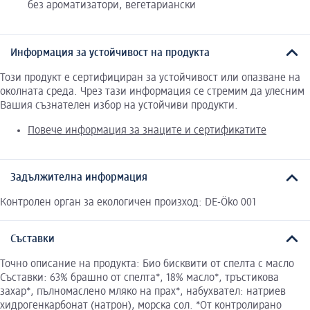
без ароматизатори, вегетариански
Информация за устойчивост на продукта
Този продукт е сертифициран за устойчивост или опазване на
околната среда. Чрез тази информация се стремим да улесним
Вашия съзнателен избор на устойчиви продукти.
Повече информация за знаците и сертификатите
Задължителна информация
Контролен орган за екологичен произход: DE-Öko 001
Съставки
Точно описание на продукта: Био бисквити от спелта с масло
Съставки: 63% брашно от спелта*, 18% масло*, тръстикова
захар*, пълномаслено мляко на прах*, набухвател: натриев
хидрогенкарбонат (натрон), морска сол. *От контролирано