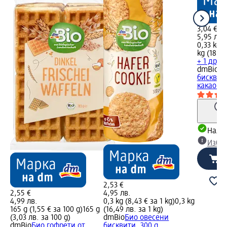
3,04 €
5,95 лв.
0,33 kg (
kg (18,01
+ 1 друг
dmBio
Би
бисквити
какаов к
Налич
Избе
2,53 €
2,55 €
4,95 лв.
4,99 лв.
0,3 kg (8,43 € за 1 kg)
0,3 kg
165 g (1,55 € за 100 g)
165 g
(16,49 лв. за 1 kg)
(3,03 лв. за 100 g)
dmBio
Био овесени
dmBio
Био гофрети от
бисквити, 300 g