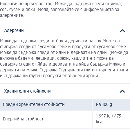
биологично производство. Може да съдържа следи от яйца,
соя, сусам и ядки. Моля, запознайте се с информацията за
алергените.
Алергени
Може да съдържа следи от Соя и деривати на соя Може да
съдържа следи от Сусамово семе и продукти от сусамово семе
Може да съдържа следи от Ядки и деривати на ядки. (Може да
включва бадеми, лешници, орехи, кашу и т.н.) Може да
съдържа следи от Яйца и деривати на яйца Съдържа Мляко и
деривати на мляко Съдържа Съдържащи глутен зърнени храни
и съдържащи глутен продукти от зърнени храни
Хранителни стойности
Средни хранителни стойности
на 100 g
1 997 kJ / 475
Енергийна стойност
kcal