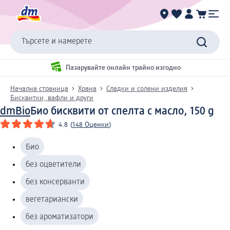
Търсете и намерете
Пазарувайте онлайн трайно изгодно
Начална страница
Храна
Сладки и солени изделия
Бисквитки, вафли и други
dmBio
Био бисквити от спелта с масло, 150 g
4.8
(
148 Оценки
)
Био
без оцветители
без консерванти
вегетариански
без ароматизатори