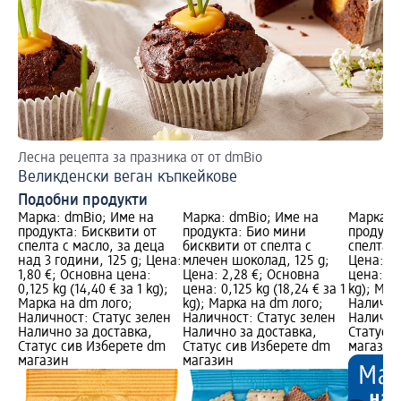
Лесна рецепта за празника от от dmBio
Ко
Великденски веган къпкейкове
Подобни продукти
Марка: dmBio; Име на
Марка: dmBio; Име на
Марка: 
продукта: Бисквити от
продукта: Био мини
продукта
спелта с масло, за деца
бисквити от спелта с
спелта (
над 3 години, 125 g; Цена:
млечен шоколад, 125 g;
Цена: 2,
1,80 €; Основна цена:
Цена: 2,28 €; Основна
цена: 0,2
0,125 kg (14,40 € за 1 kg);
цена: 0,125 kg (18,24 € за 1
kg); Мар
Марка на dm лого;
kg); Марка на dm лого;
Налично
Наличност: Статус зелен
Наличност: Статус зелен
Налично
Налично за доставка,
Налично за доставка,
Статус 
Статус сив Изберете dm
Статус сив Изберете dm
магазин
магазин
магазин