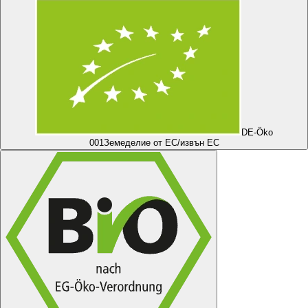
DE-Öko
001
Земеделие от ЕС/извън ЕС