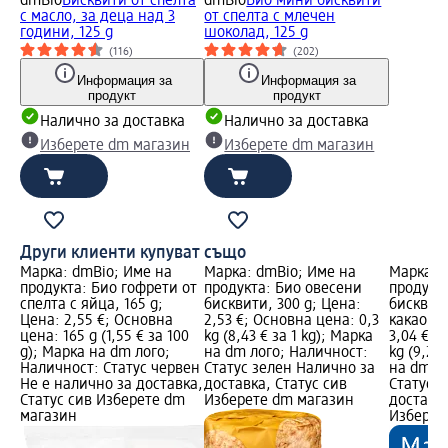
dmBio
Бисквити от спелта
dmBio
Био мини бисквити
с масло, за деца над 3
от спелта с млечен
години, 125 g
шоколад, 125 g
(116)
(202)
Информация за
Информация за
продукт
продукт
Налично за доставка
Налично за доставка
Изберете dm магазин
Изберете dm магазин
Други клиенти купуват също
Марка: dmBio; Име на
Марка: dmBio; Име на
Марка: 
продукта: Био гофрети от
продукта: Био овесени
продукт
спелта с яйца, 165 g;
бисквити, 300 g; Цена:
бисквити
Цена: 2,55 €; Основна
2,53 €; Основна цена: 0,3
какаов к
цена: 165 g (1,55 € за 100
kg (8,43 € за 1 kg); Марка
3,04 €; 
g); Марка на dm лого;
на dm лого; Наличност:
kg (9,21 
Наличност: Статус червен
Статус зелен Налично за
на dm л
Не е налично за доставка,
доставка, Статус сив
Статус 
Статус сив Изберете dm
Изберете dm магазин
доставка
магазин
Изберет