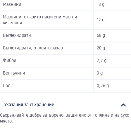
Мазнини
18 g
Мазнини, от които наситени мастни
12 g
киселини
Въглехидрати
68 g
Въглехидрати, от които захар
20 g
Фибри
2,7 g
Белтъчини
9 g
Сол
0,26 g
Указания за съхранение
Съхранявайте добре затворено, защитено от топлина и на сухо
място.