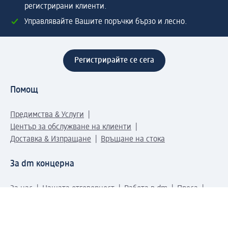
регистрирани клиенти.
Управлявайте Вашите поръчки бързо и лесно.
Регистрирайте се сега
Помощ
Предимства & Услуги
Център за обслужване на клиенти
Доставка & Изпращане
Връщане на стока
За dm концерна
За нас
Нашата отговорност
Работа в dm
Преса
Маршрут до Централен офис
dm Централен склад
Продуктов свят