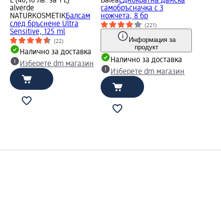
L (46,16 лв. за 1 L)
Balea
Еднократна дамска
alverde
самобръсначка с 3
NATURKOSMETIK
Балсам
ножчета, 8 бр
след бръснене Ultra
(221)
Sensitive, 125 ml
Информация за
(22)
продукт
Налично за доставка
Налично за доставка
Изберете dm магазин
Изберете dm магазин