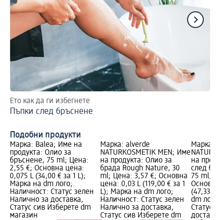
Ето как да ги избегнете
Съ
Пъпки след бръснене
До
ин
Подобни продукти
Марка: Balea; Име на
Марка: alverde
Марка: a
продукта: Олио за
NATURKOSMETIK MEN; Име
NATURKO
бръснене, 75 ml; Цена:
на продукта: Олио за
на проду
2,55 €; Основна цена:
брада Rough Nature, 30
след бръ
0,075 L (34,00 € за 1 L);
ml; Цена: 3,57 €; Основна
75 ml; Ц
Марка на dm лого;
цена: 0,03 L (119,00 € за 1
Основна 
Наличност: Статус зелен
L); Марка на dm лого;
(47,33 € 
Налично за доставка,
Наличност: Статус зелен
dm лого
Статус сив Изберете dm
Налично за доставка,
Статус 
магазин
Статус сив Изберете dm
доставка