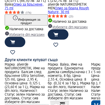
L)
0,075 L (66,50 лв. за 1 L)
L (232,74 лв. за 1 L)
Balea
Олио за бръснене,
alverde NATURKOSMETIK
75 ml
MEN
Олио за брада Rough
Nature, 30 ml
(176)
(23)
Информация за
Налично за доставка
продукт
Изберете dm магазин
Налично за доставка
Изберете dm магазин
Други клиенти купуват също
Марка: alverde
Марка: Balea; Име на
Марка: B
NATURKOSMETIK; Име на
продукта: Еднократна
продукт
продукта: Балсам след
дамска самобръсначка с 3
с 5 ножч
бръснене Ultra Sensitive,
ножчета, 8 бр; Цена:
Цена: 6,
125 ml; Цена: 2,95 €;
2,55 €; Основна цена: 8
цена: 1 б
Основна цена: 0,125 L
бр. (0,32 € за 1 бр.); Марка
бр.); Ма
(23,60 € за 1 L); Марка на
на dm лого; Наличност:
Налично
dm лого; Наличност:
Статус зелен Налично за
Налично
Статус зелен Налично за
доставка, Статус сив
Статус 
доставка, Статус сив
Изберете dm магазин
магазин
Изберете dm магазин