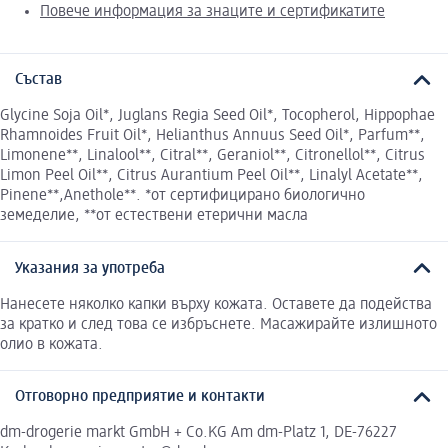
Повече информация за знаците и сертификатите
Състав
Glycine Soja Oil*, Juglans Regia Seed Oil*, Tocopherol, Hippophae
Rhamnoides Fruit Oil*, Helianthus Annuus Seed Oil*, Parfum**,
Limonene**, Linalool**, Citral**, Geraniol**, Citronellol**, Citrus
Limon Peel Oil**, Citrus Aurantium Peel Oil**, Linalyl Acetate**,
Pinene**,Anethole**. *от сертифицирано биологично
земеделие, **от естествени етерични масла
Указания за употреба
Нанесете няколко капки върху кожата. Оставете да подейства
за кратко и след това се избръснете. Масажирайте излишното
олио в кожата.
Отговорно предприятие и контакти
dm-drogerie markt GmbH + Co.KG Am dm-Platz 1, DE-76227