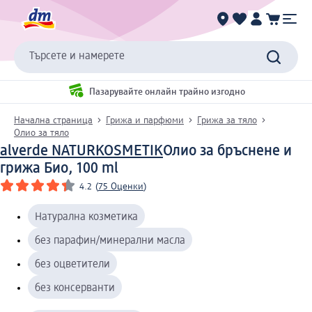
Търсете и намерете
Пазарувайте онлайн трайно изгодно
Начална страница
Грижа и парфюми
Грижа за тяло
Олио за тяло
alverde NATURKOSMETIK
Олио за бръснене и
грижа Био, 100 ml
4.2
(
75 Оценки
)
Натурална козметика
без парафин/минерални масла
без оцветители
без консерванти