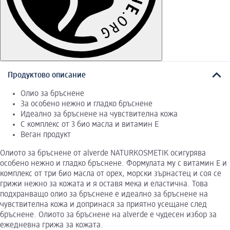
Продуктово описание
Олио за бръснене
За особено нежно и гладко бръснене
Идеално за бръснене на чувствителна кожа
С комплекс от 3 био масла и витамин Е
Веган продукт
Олиото за бръснене от alverde NATURKOSMETIK осигурява
особено нежно и гладко бръснене. Формулата му с витамин Е и
комплекс от три био масла от орех, морски зърнастец и соя се
грижи нежно за кожата и я оставя мека и еластична. Това
подхранващо олио за бръснене е идеално за бръснене на
чувствителна кожа и допринася за приятно усещане след
бръснене. Олиото за бръснене на alverde е чудесен избор за
ежедневна грижа за кожата.