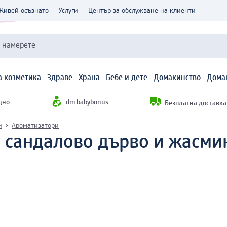
Живей осъзнато
Услуги
Център за обслужване на клиенти
и намерете
 козметика
Здраве
Храна
Бебе и дете
Домакинство
Дома
дно
dm babybonus
Безплатна доставка н
и
Ароматизатори
 сандалово дърво и жасми