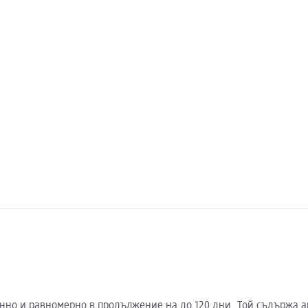
янно и равномерно в продължение на до 120 дни. Той съдържа 