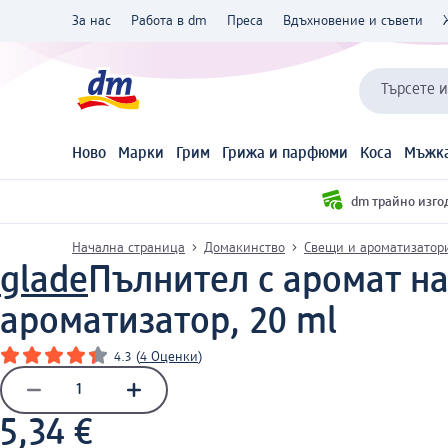
За нас
Работа в dm
Преса
Вдъхновение и съвети
Търсете 
Ново
Марки
Грим
Грижа и парфюми
Коса
Мъжка
dm трайно изго
Начална страница
Домакинство
Свещи и ароматизатор
glade
Пълнител с аромат на
ароматизатор, 20 ml
4.3
(
4 Оценки
)
5,34 €