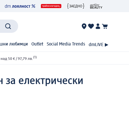
шни любимци
Outlet
Social Media Trends
dmLIVE ▶
(1)
ад 50 € / 97,79 лв.
н за електрически