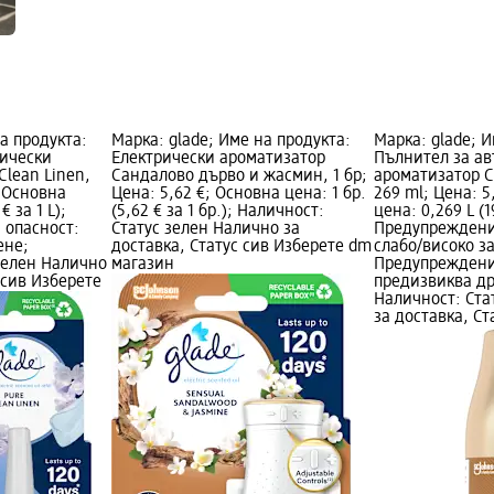
а продукта:
Марка: glade; Име на продукта:
Марка: glade; И
рически
Електрически ароматизатор
Пълнител за а
Clean Linen,
Сандалово дърво и жасмин, 1 бр;
ароматизатор 
; Основна
Цена: 5,62 €; Основна цена: 1 бр.
269 ml; Цена: 5
€ за 1 L);
(5,62 € за 1 бр.); Наличност:
цена: 0,269 L (19
 опасност:
Статус зелен Налично за
Предупреждени
ене;
доставка, Статус сив Изберете dm
слабо/високо з
зелен Налично
магазин
Предупреждени
 сив Изберете
предизвиква д
Наличност: Ста
за доставка, Ст