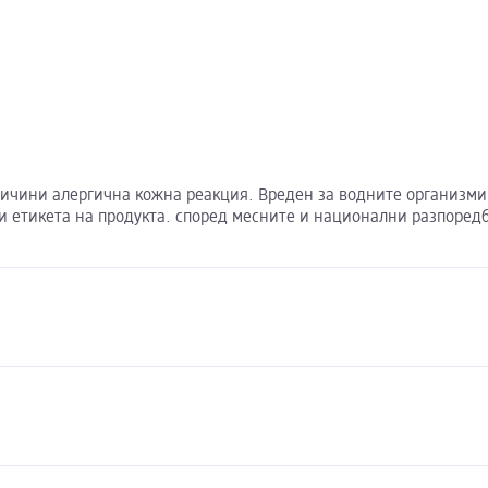
ини алергична кожна реакция. Вреден за водните организми, с
 етикета на продукта. според месните и национални разпоредб