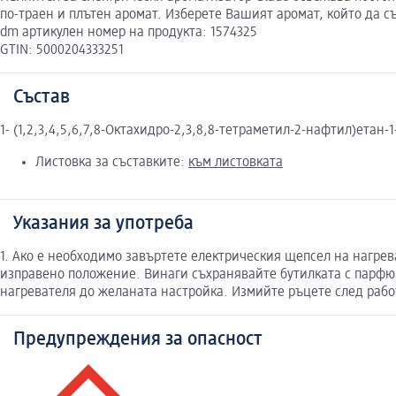
по-траен и плътен аромат. Изберете Вашият аромат, който да с
dm артикулен номер на продукта: 1574325
GTIN: 5000204333251
Състав
1- (1,2,3,4,5,6,7,8-Октахидро-2,3,8,8-тетраметил-2-нафтил)етан-1
Листовка за съставките:
към листовката
Указания за употреба
1. Ако е необходимо завъртете електрическия щепсел на нагрева
изправено положение. Винаги съхранявайте бутилката с парфюм
нагревателя до желаната настройка. Измийте ръцете след рабо
Предупреждения за опасност