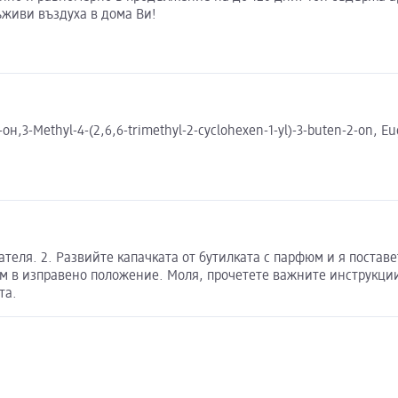
ъживи въздуха в дома Ви!
-он,3-Methyl-4-(2,6,6-trimethyl-2-cyclohexen-1-yl)-3-buten-2-on, 
теля. 2. Развийте капачката от бутилката с парфюм и я поставет
 в изправено положение. Моля, прочетете важните инструкции 
та.