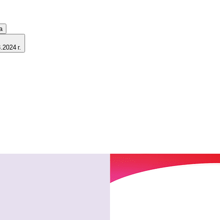
а
2024 г.