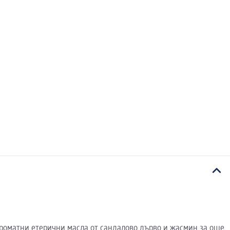
ароматни етерични масла от сандалово дърво и жасмин за още