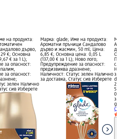
ме на продукта:
Марка: glade; Име на продукта:
Марка: glad
втоматичен
Ароматни пръчици Сандалово
Ароматизат
Сандалово дърво,
дърво и жасмин, 50 ml; Цена:
дърво, 300 
,29 €; Основна
6,85 €; Основна цена: 0,05 L
Основна цена
,67 € за 1 L);
(137,00 € за 1 L); Ново лого;
Предупрежд
е за опасност:
Предупреждение за опасност:
слабо/висо
апалим,
предизвиква дразнене;
Наличност:
е за опасност:
Наличност: Статус зелен Налично
за доставка
разнене;
за доставка, Статус сив Изберете
dm магази
тус зелен Налично
2,94 €
атус сив Изберете
5,75 лв.
0,3 L (9,80 €
за 1 L)
glade
Арома
Сандалово 