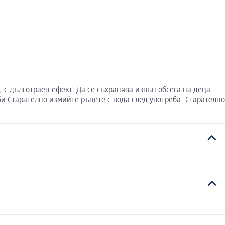
 дълготраен ефект. Да се съхранява извън обсега на деца.
и Старателно измийте ръцете с вода след употреба. Старателно