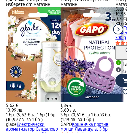
Изберете dm магазин
магазин
магазин
5,60 €
10,95 лв
0,3 kg (1
kg (36,52
Bref
Тоал
Power Ak
300 g
Налич
Избе
5,62 €
1,84 €
10,99 лв.
3,60 лв.
1 бр. (5,62 € за 1 бр.)
1 бр.
3 бр. (0,61 € за 1 бр.)
3 бр.
(10,99 лв. за 1 бр.)
(1,19 лв. за 1 бр.)
glade
Електрически
GAPO
Кошничка против
ароматизатор Сандалово
молци Лавандула, 3 бр