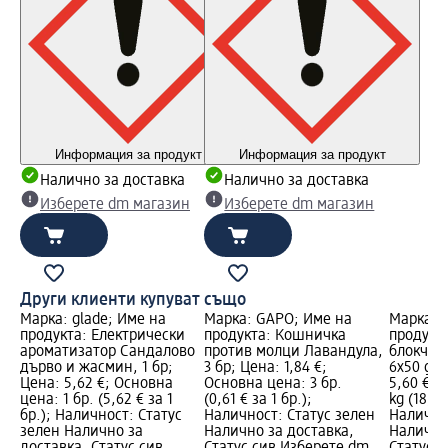
Информация за продукт
Информация за продукт
Налично за доставка
Налично за доставка
Изберете dm магазин
Изберете dm магазин
Други клиенти купуват също
Марка: glade; Име на
Марка: GAPO; Име на
Марка: B
продукта: Електрически
продукта: Кошничка
продукт
ароматизатор Сандалово
против молци Лавандула,
блокче P
дърво и жасмин, 1 бр;
3 бр; Цена: 1,84 €;
6x50 g, 
Цена: 5,62 €; Основна
Основна цена: 3 бр.
5,60 €; 
цена: 1 бр. (5,62 € за 1
(0,61 € за 1 бр.);
kg (18,67
бр.); Наличност: Статус
Наличност: Статус зелен
Налично
зелен Налично за
Налично за доставка,
Налично
доставка, Статус сив
Статус сив Изберете dm
Статус 