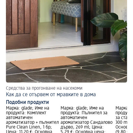
Средства за прогонване на насекоми
Как да се отървем от мравките в дома
Подобни продукти
Марка: glade; Име на
Марка: glade; Име на
Марка: g
продукта: Комплект
продукта: Пълнител за
продукт
автоматичен
автоматичен
за стая
ароматизатор + пълнител
ароматизатор Сандалово
300 ml; 
Pure Clean Linen, 1 бр;
дърво, 269 ml; Цена:
Основна 
Цена: 11,20 €; Основна
5,29 €; Основна цена:
(9,80 € з