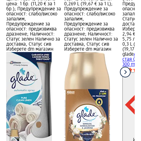
цена: 1 бр. (11,20 € за 1
0,269 L (19,67 € за 1 L);
Предупр
бр.); Предупреждение за
Предупреждение за
опасност
опасност: слабо/високо
опасност: слабо/високо
запалим
запалим,
запалим,
Статус 
Предупреждение за
Предупреждение за
доставка
опасност: предизвиква
опасност: предизвиква
Изберет
дразнене; Наличност:
дразнене; Наличност:
2,94 €
Статус зелен Налично за
Статус зелен Налично за
5,75 лв.
доставка, Статус сив
доставка, Статус сив
0,3 L (9,
Изберете dm магазин
Изберете dm магазин
(19,17 лв
glade
Аро
стая Са
300 ml
Инф