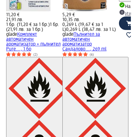
Налич
Избе
11,20 €
5,29 €
21,91 лв.
10,35 лв.
1 бр. (11,20 € за 1 бр.)
1 бр.
0,269 L (19,67 € за 1
(21,91 лв. за 1 бр.)
L)
0,269 L (38,47 лв. за 1 L)
glade
Комплект
glade
Пълнител за
автоматичен
автоматичен
ароматизатор + пълнител
ароматизатор
Pure..., 1 бр
Сандалово..., 269 ml
(2)
(6)