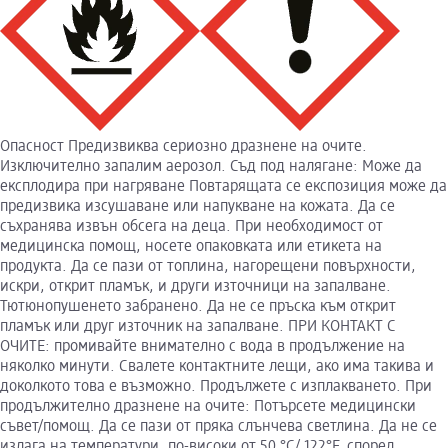
Опасност Предизвиква сериозно дразнене на очите.
Изключително запалим аерозол. Съд под налягане: Може да
експлодира при нагряване Повтарящата се експозиция може да
предизвика изсушаване или напукване на кожата. Да се
съхранява извън обсега на деца. При необходимост от
медицинска помощ, носете опаковката или етикета на
продукта. Да се пази от топлина, нагорещени повърхности,
искри, открит пламък, и други източници на запалване.
Тютюнопушенето забранено. Да не се пръска към открит
пламък или друг източник на запалване. ПРИ КОНТАКТ С
ОЧИТЕ: промивайте внимателно с вода в продължение на
няколко минути. Свалете контактните лещи, ако има такива и
доколкото това е възможно. Продължете с изплакването. При
продължително дразнене на очите: Потърсете медицински
съвет/помощ. Да се пази от пряка слънчева светлина. Да не се
излага на температури, по-високи от 50 °C/ 122°F. според