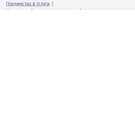
Предимства & Услуги
Център за обслужване на клиенти
Доставка & Изпращане
Връщане на стока
За dm концерна
За нас
Нашата отговорност
Работа в dm
Преса
Маршрут до Централен офис
dm Централен склад
Продуктов свят
dm Свят
Сертификати