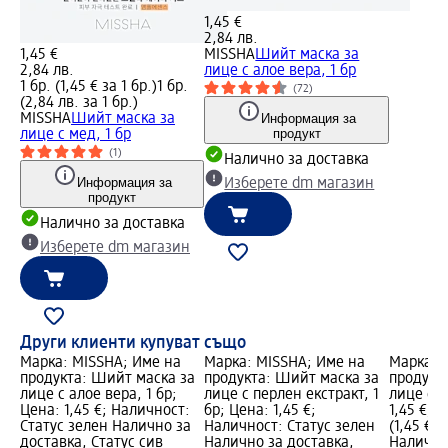
1,45 €
2,84 лв.
1,45 €
MISSHA
Шийт маска за
2,84 лв.
лице с алое вера, 1 бр
1 бр. (1,45 € за 1 бр.)
1 бр.
(72)
(2,84 лв. за 1 бр.)
MISSHA
Шийт маска за
Информация за
продукт
лице с мед, 1 бр
(1)
Налично за доставка
Информация за
Изберете dm магазин
продукт
Налично за доставка
Изберете dm магазин
Други клиенти купуват също
Марка: MISSHA; Име на
Марка: MISSHA; Име на
Марка: 
продукта: Шийт маска за
продукта: Шийт маска за
продукт
лице с алое вера, 1 бр;
лице с перлен екстракт, 1
лице с м
Цена: 1,45 €; Наличност:
бр; Цена: 1,45 €;
1,45 €; 
Статус зелен Налично за
Наличност: Статус зелен
(1,45 € з
доставка, Статус сив
Налично за доставка,
Налично