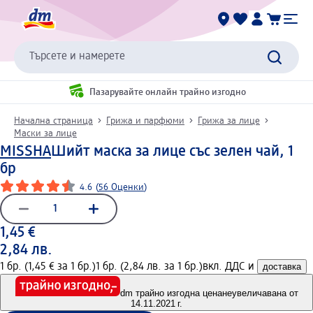
Търсете и намерете
Пазарувайте онлайн трайно изгодно
Начална страница
Грижа и парфюми
Грижа за лице
Маски за лице
MISSHA
Шийт маска за лице със зелен чай, 1
бр
4.6
(
56 Оценки
)
1,45 €
2,84 лв.
1 бр. (1,45 € за 1 бр.)
1 бр. (2,84 лв. за 1 бр.)
вкл. ДДС и
доставка
dm трайно изгодна цена
неувеличавана от
14.11.2021 г.