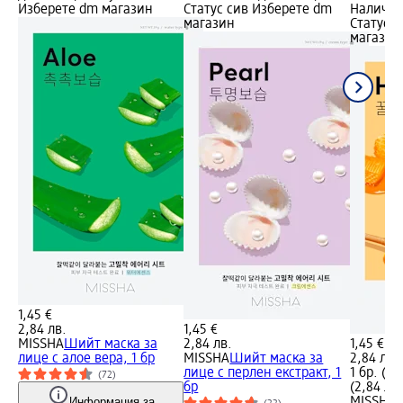
Изберете dm магазин
Статус сив Изберете dm
Налично
магазин
Статус 
магазин
1,45 €
2,84 лв.
1,45 €
MISSHA
Шийт маска за
2,84 лв.
1,45 €
лице с алое вера, 1 бр
MISSHA
Шийт маска за
2,84 лв.
лице с перлен екстракт, 1
1 бр. (1,
(72)
бр
(2,84 лв.
Информация за
MISSHA
Ш