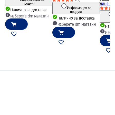
(22)
продукт
лице с м
Информация за
Налично за доставка
продукт
Изберете dm магазин
Налично за доставка
Изберете dm магазин
Налич
Избе