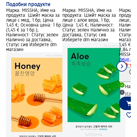
Подобни продукти
Марка: MISSHA; Име на
Марка: MISSHA; Име на
Марка: 
продукта: Шийт маска за
продукта: Шийт маска за
продукт
лице с мед, 1 бр; Цена:
лице с алое вера, 1 бр;
лице, 1 
1,45 €; Основна цена: 1 бр.
Цена: 1,45 €; Наличност:
Налично
(1,45 € за 1 бр.);
Статус зелен Налично за
Налично
Наличност: Статус зелен
доставка, Статус сив
Статус 
Налично за доставка,
Изберете dm магазин
магазин
Статус сив Изберете dm
1,45 €
магазин
2,84 лв.
MISSHA
Ш
лице, 1 
Налич
Избе