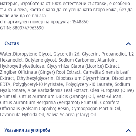
материя, изработена от 100% естествени съставки, е особено
тънка и лека, което я кара да се усеща като втора кожа, без да
капе или да се плъзга.
dm артикулен номер на продукта: 1548850
GTIN: 8809747963690
Състав
Water,Dipropylene Glycol, Glycereth-26, Glycerin, Propanediol, 1,2-
Hexanediol, Butylene glycol, Sodium Carbomer, Allantoin,
Hydroxyethylcellulose, Glycyrrhiza Glabra (Licorice) Extract,
Zingiber Officinale (Ginger) Root Extract, Camellia Sinensis Leaf
Extract, Ethylhexylglycerin, Dipotassium Glycyrrhizate, Disodium
EDTA, Polyglyceryl-10 Myristate, Polyglyceryl-10 Laurate, Sodium
Hyaluronate, Aloe Barbadensis Leaf Extract, Olea Europaea (Olive)
Fruit Oil, Citrus Aurantium Dulcis (Orange) Oil, Beta-Glucan,
Citrus Aurantium Bergamia (Bergamot) Fruit Oil, Copaifera
Officinalis (Balsam Copaiba) Resin, Cymbopogon Martini Oil,
Lavandula Hybrida Oil, Salvia Sclarea (Clary) Oil
Указания за употреба