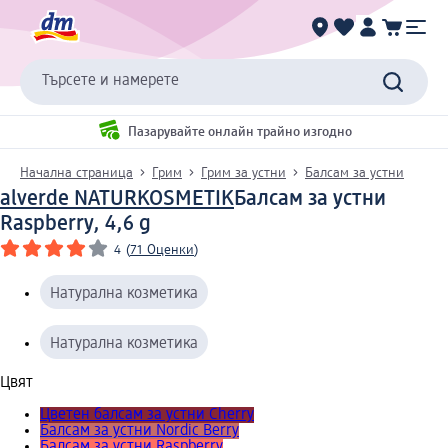
Търсете и намерете
Пазарувайте онлайн трайно изгодно
Начална страница
Грим
Грим за устни
Балсам за устни
alverde NATURKOSMETIK
Балсам за устни
Raspberry, 4,6 g
4
(
71 Оценки
)
Натурална козметика
Натурална козметика
Цвят
Цветен балсам за устни Cherry
Балсам за устни Nordic Berry
Балсам за устни Raspberry