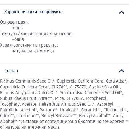
Характеристики на продукта
Основен цвят:
розов
Текстура / консистенция / нанасяне:
молив
Характеристики на продукта:
натурална козметика
Състав
Ricinus Communis Seed Oil*, Euphorbia Cerifera Cera, Cera Alba*,
Copernicia Cerifera Cera*, CI 77891, CI 75470, Glycine Soja Oil*,
Prunus Amygdalus Dulcis Oil*, Simmondsia Chinensis Seed Oil*,
Rubus Idaeus Fruit Extract*, Mica, CI 77007, Tocopherol,
Tocopheryl Acetate, Helianthus Annuus Seed Oil*, Ascorbyl
Palmitate, Alcohol*, Parfum**, Linalool**, Geraniol**, Citronellol**,
Citral**, Limonene**, Benzyl Benzoate**, Benzyl Alcohol**, Anisyl
Alcohol** *Съставки от сертифицирано биологично земеделие **
от натурални етерични масла