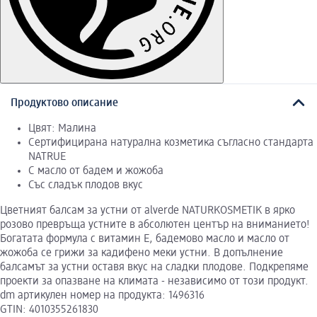
Продуктово описание
Цвят: Малина
Сертифицирана натурална козметика съгласно стандарта
NATRUE
С масло от бадем и жожоба
Със сладък плодов вкус
Цветният балсам за устни от alverde NATURKOSMETIK в ярко
розово превръща устните в абсолютен център на вниманието!
Богатата формула с витамин Е, бадемово масло и масло от
жожоба се грижи за кадифено меки устни. В допълнение
балсамът за устни оставя вкус на сладки плодове. Подкрепяме
проекти за опазване на климата - независимо от този продукт.
dm артикулен номер на продукта: 1496316
GTIN: 4010355261830