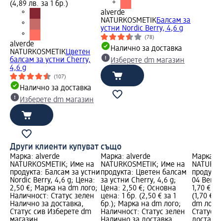
(4,89 лв. за 1 бр.)
alverde
NATURKOSMETIK
Балсам за
устни Nordic Berry, 4,6 g
(78)
alverde
Налично за доставка
NATURKOSMETIK
Цветен
балсам за устни Cherry,
Изберете dm магазин
4,6 g
(107)
Налично за доставка
Изберете dm магазин
Други клиенти купуват също
Марка: alverde
Марка: alverde
Марка: a
NATURKOSMETIK; Име на
NATURKOSMETIK; Име на
NATURKO
продукта: Балсам за устни
продукта: Цветен балсам
продукт
Nordic Berry, 4,6 g; Цена:
за устни Cherry, 4,6 g;
04 Berry
2,50 €; Марка на dm лого;
Цена: 2,50 €; Основна
1,70 €; 
Наличност: Статус зелен
цена: 1 бр. (2,50 € за 1
(1,70 € з
Налично за доставка,
бр.); Марка на dm лого;
dm лого
Статус сив Изберете dm
Наличност: Статус зелен
Статус 
магазин
Налично за доставка,
доставка