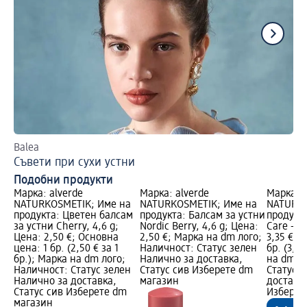
Balea
Съ
Съвети при сухи устни
Пр
Подобни продукти
Марка: alverde
Марка: alverde
Марка: a
NATURKOSMETIK; Име на
NATURKOSMETIK; Име на
NATURKO
продукта: Цветен балсам
продукта: Балсам за устни
продукта
за устни Cherry, 4,6 g;
Nordic Berry, 4,6 g; Цена:
Care - №
Цена: 2,50 €; Основна
2,50 €; Марка на dm лого;
3,35 €; 
цена: 1 бр. (2,50 € за 1
Наличност: Статус зелен
бр. (3,35
бр.); Марка на dm лого;
Налично за доставка,
на dm л
Наличност: Статус зелен
Статус сив Изберете dm
Статус 
Налично за доставка,
магазин
доставка
Статус сив Изберете dm
Изберет
магазин