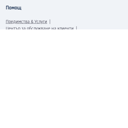
Помощ
Предимства & Услуги
Център за обслужване на клиенти
Доставка & Изпращане
Връщане на стока
За dm концерна
За нас
Нашата отговорност
Работа в dm
Преса
Маршрут до Централен офис
dm Централен склад
Продуктов свят
dm Свят