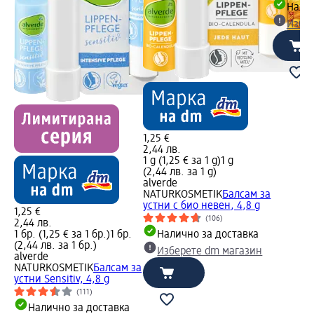
Налич
Избе
1,25 €
2,44 лв.
1 g (1,25 € за 1 g)
1 g
(2,44 лв. за 1 g)
alverde
NATURKOSMETIK
Балсам за
устни с био невен, 4,8 g
1,25 €
(106)
2,44 лв.
1 бр. (1,25 € за 1 бр.)
1 бр.
Налично за доставка
(2,44 лв. за 1 бр.)
Изберете dm магазин
alverde
NATURKOSMETIK
Балсам за
устни Sensitiv, 4,8 g
(111)
Налично за доставка