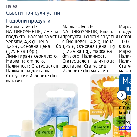
Balea
Съ
Съвети при сухи устни
Пр
Подобни продукти
Марка: alverde
Марка: alverde
Марка: B
NATURKOSMETIK; Име на
NATURKOSMETIK; Име на
продукта
продукта: Балсам за устни
продукта: Балсам за устни
Lemon Ca
Sensitiv, 4,8 g; Цена:
с био невен, 4,8 g; Цена:
1,00 €; 
1,25 €; Основна цена: 1 бр.
1,25 €; Основна цена: 1 g
0,005 kg 
(1,25 € за 1 бр.);
(1,25 € за 1 g); Марка на
Марка н
Лимитирана серия лого,
dm лого; Наличност:
Налично
Марка на dm лого;
Статус зелен Налично за
Налично
Наличност: Статус зелен
доставка, Статус сив
Статус 
Налично за доставка,
Изберете dm магазин
магазин
Статус сив Изберете dm
магазин
1,00 €
1,96 лв.
0,005 kg 
kg)
0,005 
kg)
Balea
Ба
Lemon Ca