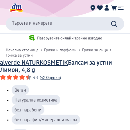
Търсете и намерете
Пазарувайте онлайн трайно изгодно
Начална страница
Грижа и парфюми
Грижа за лице
Грижа за устни
alverde NATURKOSMETIK
Балсам за устни
Лимон, 4,8 g
4.4
(
42 Оценки
)
Веган
Натурална козметика
без парабени
без парафин/минерални масла