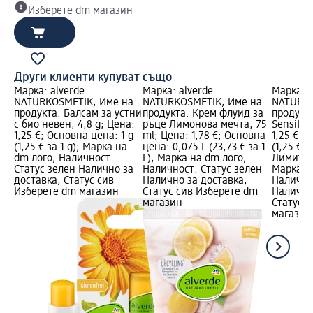
Изберете dm магазин
Други клиенти купуват също
Марка: alverde
Марка: alverde
Марка: a
NATURKOSMETIK; Име на
NATURKOSMETIK; Име на
NATURKO
продукта: Балсам за устни
продукта: Крем флуид за
продукта
с био невен, 4,8 g; Цена:
ръце Лимонова мечта, 75
Sensitiv,
1,25 €; Основна цена: 1 g
ml; Цена: 1,78 €; Основна
1,25 €; 
(1,25 € за 1 g); Марка на
цена: 0,075 L (23,73 € за 1
(1,25 € з
dm лого; Наличност:
L); Марка на dm лого;
Лимитир
Статус зелен Налично за
Наличност: Статус зелен
Марка н
доставка, Статус сив
Налично за доставка,
Налично
Изберете dm магазин
Статус сив Изберете dm
Налично
магазин
Статус 
магазин