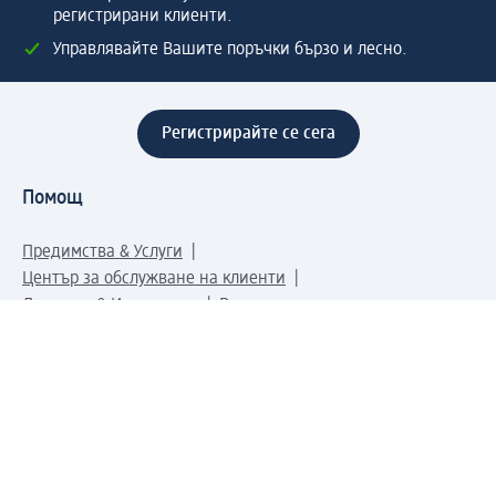
регистрирани клиенти.
Управлявайте Вашите поръчки бързо и лесно.
Регистрирайте се сега
Помощ
Предимства & Услуги
Център за обслужване на клиенти
Доставка & Изпращане
Връщане на стока
За dm концерна
За нас
Нашата отговорност
Работа в dm
Преса
Маршрут до Централен офис
dm Централен склад
Продуктов свят