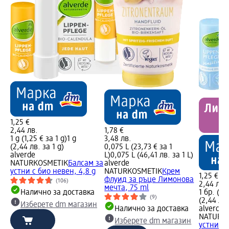
1,25 €
2,44 лв.
1,78 €
1 g (1,25 € за 1 g)
1 g
3,48 лв.
(2,44 лв. за 1 g)
0,075 L (23,73 € за 1
alverde
L)
0,075 L (46,41 лв. за 1 L)
NATURKOSMETIK
Балсам за
alverde
устни с био невен, 4,8 g
NATURKOSMETIK
Крем
1,25 €
флуид за ръце Лимонова
(106)
2,44 лв.
мечта, 75 ml
Налично за доставка
1 бр. (1,
(9)
(2,44 лв.
Изберете dm магазин
Налично за доставка
alverde
NATURK
Изберете dm магазин
устни Sen