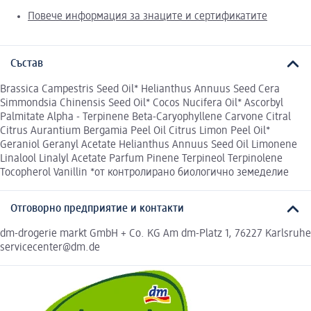
Повече информация за знаците и сертификатите
Състав
Brassica Campestris Seed Oil* Helianthus Annuus Seed Cera
Simmondsia Chinensis Seed Oil* Cocos Nucifera Oil* Ascorbyl
Palmitate Alpha - Terpinene Beta-Caryophyllene Carvone Citral
Citrus Aurantium Bergamia Peel Oil Citrus Limon Peel Oil*
Geraniol Geranyl Acetate Helianthus Annuus Seed Oil Limonene
Linalool Linalyl Acetate Parfum Pinene Terpineol Terpinolene
Tocopherol Vanillin *от контролирано биологично земеделие
Отговорно предприятие и контакти
dm-drogerie markt GmbH + Co. KG Am dm-Platz 1, 76227 Karlsruhe
servicecenter@dm.de