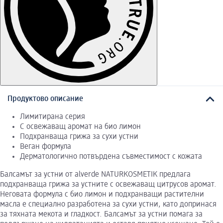
Продуктово описание
Лимитирана серия
С освежаващ аромат на био лимон
Подхранваща грижа за сухи устни
Веган формула
Дерматологично потвърдена съвместимост с кожата
Балсамът за устни от alverde NATURKOSMETIK предлага
подхранваща грижа за устните с освежаващ цитрусов аромат.
Неговата формула с био лимон и подхранващи растителни
масла е специално разработена за сухи устни, като допринася
за тяхната мекота и гладкост. Балсамът за устни помага за