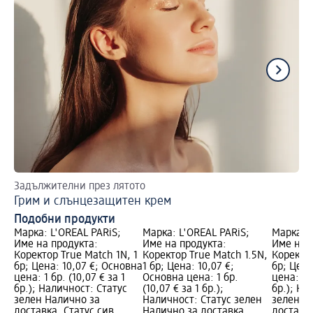
Задължителни през лятото
Ет
Грим и слънцезащитен крем
Гр
Подобни продукти
Марка: L'ORÉAL PARiS;
Марка: L'ORÉAL PARiS;
Марка: L
Име на продукта:
Име на продукта:
Име на 
Коректор True Match 1N, 1
Коректор True Match 1.5N,
Коректор
бр; Цена: 10,07 €; Основна
1 бр; Цена: 10,07 €;
бр; Цена
цена: 1 бр. (10,07 € за 1
Основна цена: 1 бр.
цена: 1 б
бр.); Наличност: Статус
(10,07 € за 1 бр.);
бр.); На
зелен Налично за
Наличност: Статус зелен
зелен Н
доставка, Статус сив
Налично за доставка,
доставка