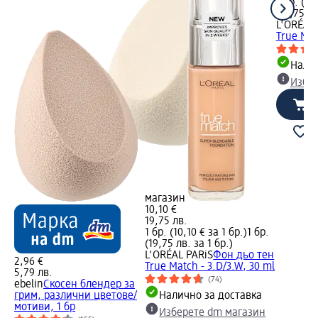
1 бр. (10
(19,75 лв
L'ORÉAL 
True Mat
Налич
Избе
магазин
10,10 €
19,75 лв.
1 бр. (10,10 € за 1 бр.)
1 бр.
(19,75 лв. за 1 бр.)
L'ORÉAL PARiS
Фон дьо тен
2,96 €
True Match - 3.D/3.W, 30 ml
5,79 лв.
(74)
ebelin
Скосен блендер за
грим, различни цветове/
Налично за доставка
мотиви, 1 бр
Изберете dm магазин