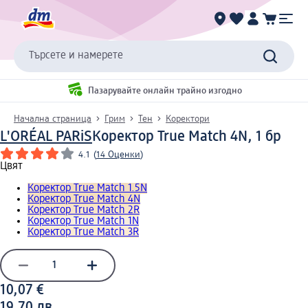
Търсете и намерете
Пазарувайте онлайн трайно изгодно
Начална страница
Грим
Тен
Коректори
L'ORÉAL PARiS
Коректор True Match 4N, 1 бр
4.1
(
14 Оценки
)
Цвят
Коректор True Match 1.5N
Коректор True Match 4N
Коректор True Match 2R
Коректор True Match 1N
Коректор True Match 3R
10,07 €
19,70 лв.