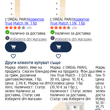
L'ORÉAL PARiS
Коректор
L'ORÉAL PARiS
Коректор
True Match 1N, 1 бр
True Match 1.5N, 1 бр
(29)
(20)
Налично за доставка
Налично за доставка
Изберете dm магазин
Изберете dm магазин
Други клиенти купуват също
Марка: ebelin; Име на
Марка: L'ORÉAL PARiS;
Марка: L
продукта: Скосен блендер
Име на продукта: Фон дьо
Име на 
за грим, различни
тен True Match - 3.D/3.W,
тен True
цветове/мотиви, 1 бр;
30 ml; Цена: 10,10 €;
Цена: 10
Цена: 2,96 €; Марка на dm
Основна цена: 1 бр.
цена: 1 б
лого; Наличност: Статус
(10,10 € за 1 бр.);
бр.); На
зелен Налично за
Наличност: Статус зелен
зелен Н
доставка, Статус сив
Налично за доставка,
доставка
Изберете dm магазин
Статус сив Изберете dm
Изберет
10,10 €
19,75 лв