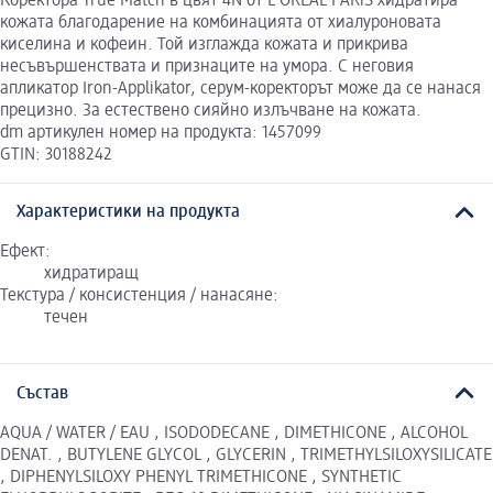
Коректора True Match в цвят 4N от L'ORÉAL PARiS хидратира
кожата благодарение на комбинацията от хиалуроновата
киселина и кофеин. Той изглажда кожата и прикрива
несъвършенствата и признаците на умора. С неговия
апликатор Iron-Applikator, серум-коректорът може да се нанася
прецизно. За естествено сияйно излъчване на кожата.
dm артикулен номер на продукта: 1457099
GTIN: 30188242
Характеристики на продукта
Ефект:
хидратиращ
Текстура / консистенция / нанасяне:
течен
Състав
AQUA / WATER / EAU , ISODODECANE , DIMETHICONE , ALCOHOL
DENAT. , BUTYLENE GLYCOL , GLYCERIN , TRIMETHYLSILOXYSILICATE
, DIPHENYLSILOXY PHENYL TRIMETHICONE , SYNTHETIC