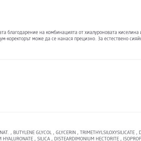
ожата благодарение на комбинацията от хиалуроновата киселина
ерум-коректорът може да се нанася прецизно. За естествено сия
AT. , BUTYLENE GLYCOL , GLYCERIN , TRIMETHYLSILOXYSILICATE ,
M HYALURONATE , SILICA , DISTEARDIMONIUM HECTORITE , ISOPRO