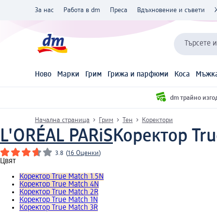
За нас
Работа в dm
Преса
Вдъхновение и съвети
Търсете 
Ново
Марки
Грим
Грижа и парфюми
Коса
Мъжка
dm трайно изго
Начална страница
Грим
Тен
Коректори
L'ORÉAL PARiS
Коректор Tru
3.8
(
16 Оценки
)
Цвят
Коректор True Match 1.5N
Коректор True Match 4N
Коректор True Match 2R
Коректор True Match 1N
Коректор True Match 3R