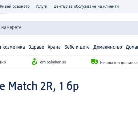
Живей осъзнато
Услуги
Център за обслужване на клиенти
и намерете
 козметика
Здраве
Храна
Бебе и дете
Домакинство
Дома
дно
dm babybonus
Безплатна доставка н
e Match 2R, 1 бр