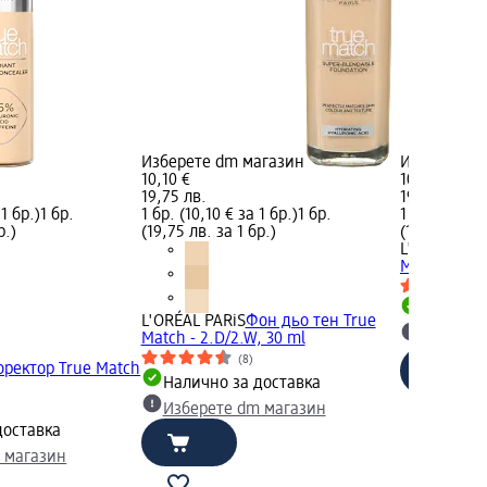
Изберете dm магазин
Изберете d
10,10 €
10,10 €
19,75 лв.
19,75 лв.
 1 бр.)
1 бр.
1 бр. (10,10 € за 1 бр.)
1 бр.
1 бр. (10,10 
р.)
(19,75 лв. за 1 бр.)
(19,75 лв. з
L'ORÉAL PA
Match - 3.R/
Налично
L'ORÉAL PARiS
Фон дьо тен True
Изберет
Match - 2.D/2.W, 30 ml
(8)
оректор True Match
Налично за доставка
Изберете dm магазин
доставка
 магазин