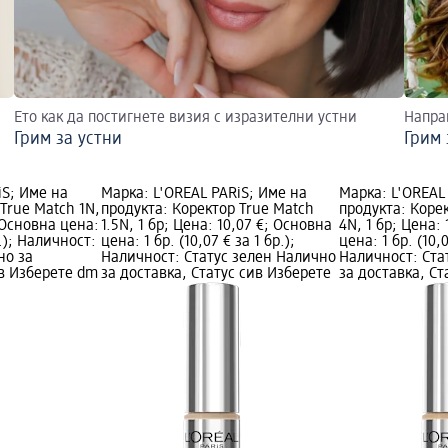
Ето как да постигнете визия с изразителни устни
Напра
Грим за устни
Грим 
iS; Име на
Марка: L'ORÉAL PARiS; Име на
Марка: L'ORÉAL
True Match 1N,
продукта: Коректор True Match
продукта: Коре
; Основна цена:
1.5N, 1 бр; Цена: 10,07 €; Основна
4N, 1 бр; Цена:
р.); Наличност:
цена: 1 бр. (10,07 € за 1 бр.);
цена: 1 бр. (10,0
но за
Наличност: Статус зелен Налично
Наличност: Ста
ив Изберете dm
за доставка, Статус сив Изберете
за доставка, Ст