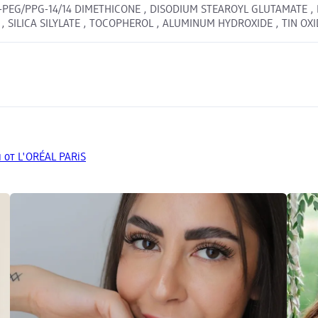
-PEG/PPG-14/14 DIMETHICONE , DISODIUM STEAROYL GLUTAMATE ,
ILICA SILYLATE , TOCOPHEROL , ALUMINUM HYDROXIDE , TIN OXIDE
 от L'ORÉAL PARiS