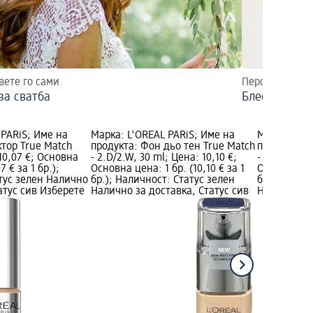
вете го сами
Перфектният а
за сватба
Блестящи лу
 PARiS; Име на
Марка: L'ORÉAL PARiS; Име на
Марка: L'O
ктор True Match
продукта: Фон дьо тен True Match
продукта: 
 10,07 €; Основна
- 2.D/2.W, 30 ml; Цена: 10,10 €;
- 3.R/3.C, 3
7 € за 1 бр.);
Основна цена: 1 бр. (10,10 € за 1
Основна цена
тус зелен Налично
бр.); Наличност: Статус зелен
бр.); Налич
атус сив Изберете
Налично за доставка, Статус сив
Налично за