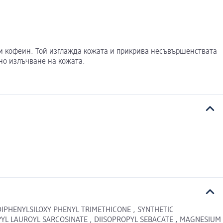
 и кофеин. Той изглажда кожата и прикрива несъвършенствата
йно излъчване на кожата.
 DIPHENYLSILOXY PHENYL TRIMETHICONE , SYNTHETIC
PYL LAUROYL SARCOSINATE , DIISOPROPYL SEBACATE , MAGNESIUM