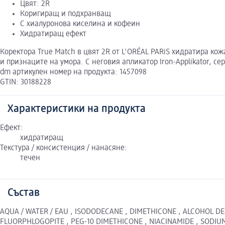
Цвят: 2R
Коригиращ и подхранващ
С хиалуронова киселина и кофеин
Хидратиращ ефект
Коректора True Match в цвят 2R от L'ORÉAL PARiS хидратира к
и признаците на умора. С неговия апликатор Iron-Applikator, с
dm артикулен номер на продукта: 1457098
GTIN: 30188228
Характеристики на продукта
Ефект:
хидратиращ
Текстура / консистенция / нанасяне:
течен
Състав
AQUA / WATER / EAU , ISODODECANE , DIMETHICONE , ALCOHOL DEN
FLUORPHLOGOPITE , PEG-10 DIMETHICONE , NIACINAMIDE , SODIU