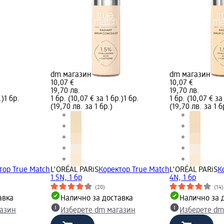
dm магазин
dm магазин
10,07 €
10,07 €
19,70 лв.
19,70 лв.
.)
1 бр.
1 бр. (10,07 € за 1 бр.)
1 бр.
1 бр. (10,07 € за
(19,70 лв. за 1 бр.)
(19,70 лв. за 1 б
тор True Match
L'ORÉAL PARiS
Коректор True Match
L'ORÉAL PARiS
К
1.5N, 1 бр
4N, 1 бр
(20)
(14)
авка
Налично за доставка
Налично за 
газин
Изберете dm магазин
Изберете dm