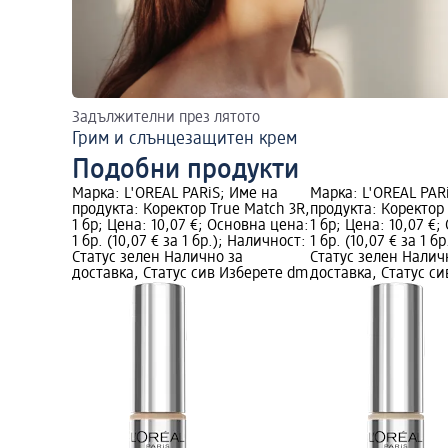
Задължителни през лятото
Грим и слънцезащитен крем
Подобни продукти
Марка: L'ORÉAL PARiS; Име на
Марка: L'ORÉAL PAR
продукта: Коректор True Match 3R,
продукта: Коректор 
1 бр; Цена: 10,07 €; Основна цена:
1 бр; Цена: 10,07 €
1 бр. (10,07 € за 1 бр.); Наличност:
1 бр. (10,07 € за 1 б
Статус зелен Налично за
Статус зелен Налич
доставка, Статус сив Изберете dm
доставка, Статус с