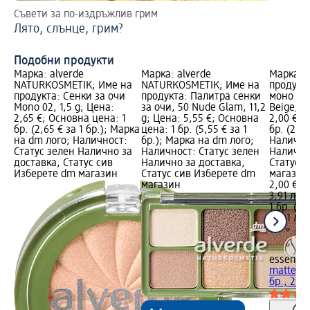
Съвети за по-издръжлив грим
Съ
Лято, слънце, грим?
Гр
Подобни продукти
Марка: alverde
Марка: alverde
Марка: 
NATURKOSMETIK; Име на
NATURKOSMETIK; Име на
продукта
продукта: Сенки за очи
продукта: Палитра сенки
моно mat
Mono 02, 1,5 g; Цена:
за очи, 50 Nude Glam, 11,2
Beige, 1 
2,65 €; Основна цена: 1
g; Цена: 5,55 €; Основна
2,00 €; 
бр. (2,65 € за 1 бр.); Марка
цена: 1 бр. (5,55 € за 1
бр. (2,00
на dm лого; Наличност:
бр.); Марка на dm лого;
Налично
Статус зелен Налично за
Наличност: Статус зелен
Налично
доставка, Статус сив
Налично за доставка,
Статус 
Изберете dm магазин
Статус сив Изберете dm
магазин
магазин
2,00 €
3,91 лв.
1 бр. (2,
(3,91 лв.
essence
matte, Nr
бр., 2 g