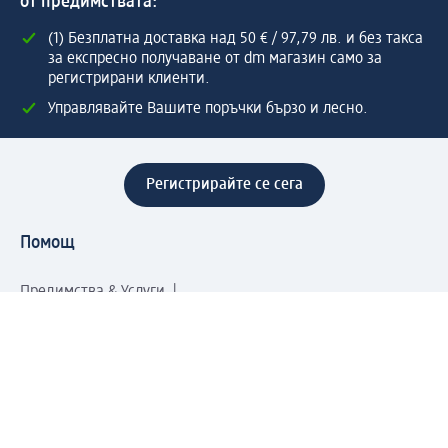
от предимствата:
(1) Безплатна доставка над 50 € / 97,79 лв. и без такса
за експресно получаване от dm магазин само за
регистрирани клиенти.
Управлявайте Вашите поръчки бързо и лесно.
Регистрирайте се сега
Помощ
Предимства & Услуги
Център за обслужване на клиенти
Доставка & Изпращане
Връщане на стока
За dm концерна
За нас
Нашата отговорност
Работа в dm
Преса