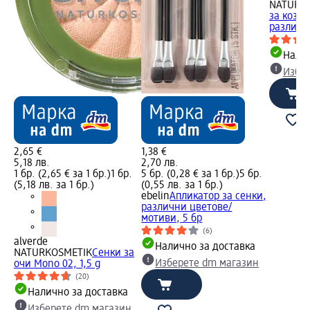
NATURK
за козм
различн
Налич
Избе
2,65 €
1,38 €
5,18 лв.
2,70 лв.
1 бр. (2,65 € за 1 бр.)
1 бр.
5 бр. (0,28 € за 1 бр.)
5 бр.
(5,18 лв. за 1 бр.)
(0,55 лв. за 1 бр.)
ebelin
Апликатор за сенки,
различни цветове/
мотиви, 5 бр
(6)
alverde
Налично за доставка
NATURKOSMETIK
Сенки за
Изберете dm магазин
очи Mono 02, 1,5 g
(20)
Налично за доставка
Изберете dm магазин