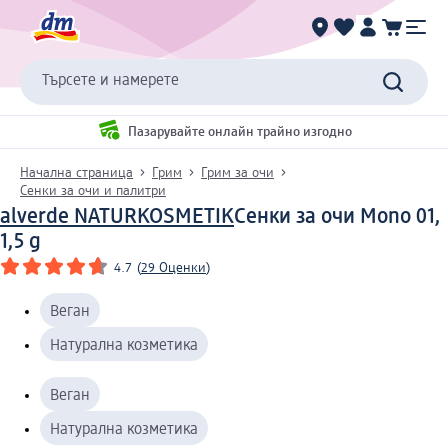
Търсете и намерете
Пазарувайте онлайн трайно изгодно
Начална страница
Грим
Грим за очи
Сенки за очи и палитри
alverde NATURKOSMETIK
Сенки за очи Mono 01,
1,5 g
4.7
(
29 Оценки
)
Веган
Натурална козметика
Веган
Натурална козметика