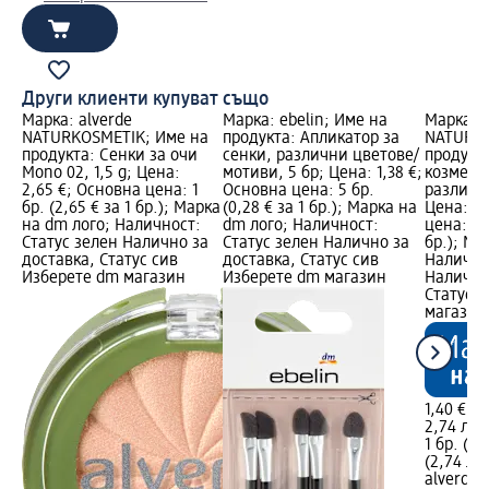
Други клиенти купуват също
Марка: alverde
Марка: ebelin; Име на
Марка: a
NATURKOSMETIK; Име на
продукта: Апликатор за
NATURKO
продукта: Сенки за очи
сенки, различни цветове/
продукта
Mono 02, 1,5 g; Цена:
мотиви, 5 бр; Цена: 1,38 €;
козмети
2,65 €; Основна цена: 1
Основна цена: 5 бр.
различни
бр. (2,65 € за 1 бр.); Марка
(0,28 € за 1 бр.); Марка на
Цена: 1,
на dm лого; Наличност:
dm лого; Наличност:
цена: 1 б
Статус зелен Налично за
Статус зелен Налично за
бр.); Ма
доставка, Статус сив
доставка, Статус сив
Налично
Изберете dm магазин
Изберете dm магазин
Налично
Статус 
магазин
1,40 €
2,74 лв.
1 бр. (1,
(2,74 лв.
alverde