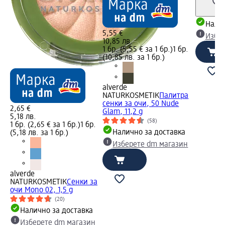
Налич
5,55 €
Избе
10,85 лв.
1 бр. (5,55 € за 1 бр.)
1 бр.
(10,85 лв. за 1 бр.)
alverde
NATURKOSMETIK
Палитра
сенки за очи, 50 Nude
2,65 €
Glam, 11,2 g
5,18 лв.
(58)
1 бр. (2,65 € за 1 бр.)
1 бр.
Налично за доставка
(5,18 лв. за 1 бр.)
Изберете dm магазин
alverde
NATURKOSMETIK
Сенки за
очи Mono 02, 1,5 g
(20)
Налично за доставка
Изберете dm магазин