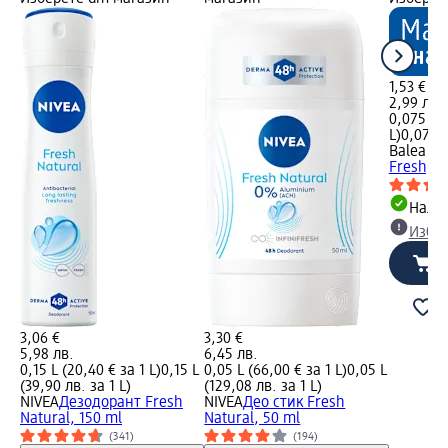
1,53 €
2,99 лв.
0,075 L (
L)
0,075 L
Balea M
Fresh, 7
Налич
Избе
3,06 €
3,30 €
5,98 лв.
6,45 лв.
0,15 L (20,40 € за 1 L)
0,15 L
0,05 L (66,00 € за 1 L)
0,05 L
(39,90 лв. за 1 L)
(129,08 лв. за 1 L)
NIVEA
Дезодорант Fresh
NIVEA
Део стик Fresh
Natural, 150 ml
Natural, 50 ml
(341)
(194)