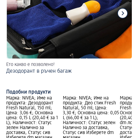
Ето какво е позволено!
2 
Дезодорант в ръчен багаж
На
Подобни продукти
Марка: NIVEA; Име на
Марка: NIVEA; Име на
Марка: 
продукта: Дезодорант
продукта: Део стик Fresh
продукт
Fresh Natural, 150 ml;
Natural, 50 ml; Цена:
Fresh, 7
Цена: 3,06 €; Основна
3,30 €; Основна цена: 0,05
Основна 
цена: 0,15 L (20,40 € за 1
L (66,00 € за 1 L);
(20,40 €
L); Наличност: Статус
Наличност: Статус зелен
dm лого
зелен Налично за
Налично за доставка,
Статус 
доставка, Статус сив
Статус сив Изберете dm
доставка
Изберете dm магазин
магазин
Изберет