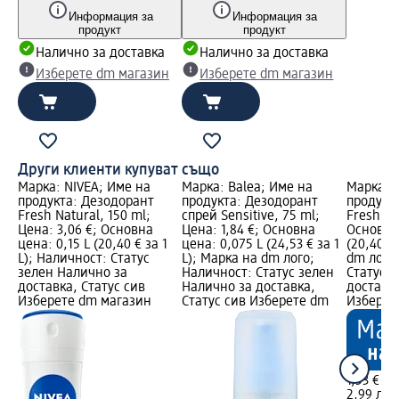
Информация за
Информация за
продукт
продукт
Налично за доставка
Налично за доставка
Изберете dm магазин
Изберете dm магазин
Други клиенти купуват също
Марка: NIVEA; Име на
Марка: Balea; Име на
Марка: 
продукта: Дезодорант
продукта: Дезодорант
продукт
Fresh Natural, 150 ml;
спрей Sensitive, 75 ml;
Fresh, 7
Цена: 3,06 €; Основна
Цена: 1,84 €; Основна
Основна 
цена: 0,15 L (20,40 € за 1
цена: 0,075 L (24,53 € за 1
(20,40 €
L); Наличност: Статус
L); Марка на dm лого;
dm лого
зелен Налично за
Наличност: Статус зелен
Статус 
доставка, Статус сив
Налично за доставка,
доставка
Изберете dm магазин
Статус сив Изберете dm
Изберет
1,53 €
2,99 лв.