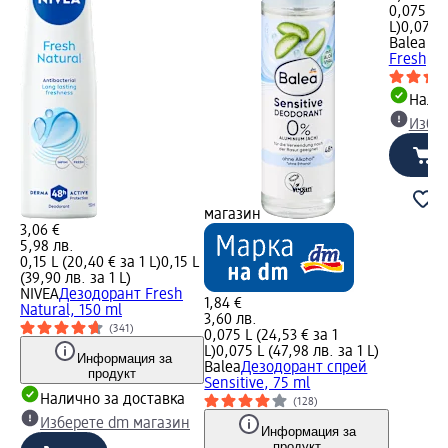
0,075 L (
L)
0,075 L
Balea M
Fresh, 7
Налич
Избе
магазин
3,06 €
5,98 лв.
0,15 L (20,40 € за 1 L)
0,15 L
(39,90 лв. за 1 L)
NIVEA
Дезодорант Fresh
1,84 €
Natural, 150 ml
3,60 лв.
(341)
0,075 L (24,53 € за 1
L)
0,075 L (47,98 лв. за 1 L)
Информация за
Balea
Дезодорант спрей
продукт
Sensitive, 75 ml
Налично за доставка
(128)
Изберете dm магазин
Информация за
продукт