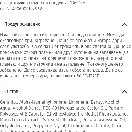
dm артикулен номер на продукта: 1369186
GTIN: 4006000102962
Предупреждение
Изключително запалим аерозол. Съд под налягане: Може да
експлодира при нагряване. Да не се пробива и изгаря дори
след употреба. Да се пази от пряка слънчева светлина. Да не се
пръска към открит пламък или друг източник на запалване. Да
се пази от топлина, нагорещени повърхности, искри, открит
пламък, и други източници на запалване. Тютюнопушенето
забранено. Да се съхранява извън обсега на деца. Да не се
излага на температури, по-високи от 50 °C/122°F.
Състав
Geraniol, Alpha-Isomethyl Ionone, Limonene, Benzyl Alcohol,
Aqua, Alcohol Denat, PEG-40 Hydrogenated Castor Oil, Parfum,
Polyglyceryl-2 Caprate, Ethylhexylglycerin, Methyl Phenylbutanol,
Maris Limus Extract, Ostrea Shell Extract, Persea Gratissima Oil,
Octyldodecanol, Propylene Glycol, Diammonium Citrate, Citric
Acid, Benzophenone-4, Linalool, Citronellol