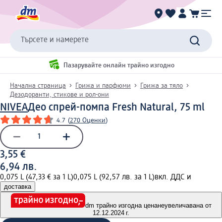
Търсете и намерете
Пазарувайте онлайн трайно изгодно
Начална страница
Грижа и парфюми
Грижа за тяло
Дезодоранти, стикове и рол-они
NIVEA
Део спрей-помпа Fresh Natural, 75 ml
4.7
(
270 Оценки
)
3,55 €
6,94 лв.
0,075 L (47,33 € за 1 L)
0,075 L (92,57 лв. за 1 L)
вкл. ДДС и
доставка
dm трайно изгодна цена
неувеличавана от
12.12.2024 г.