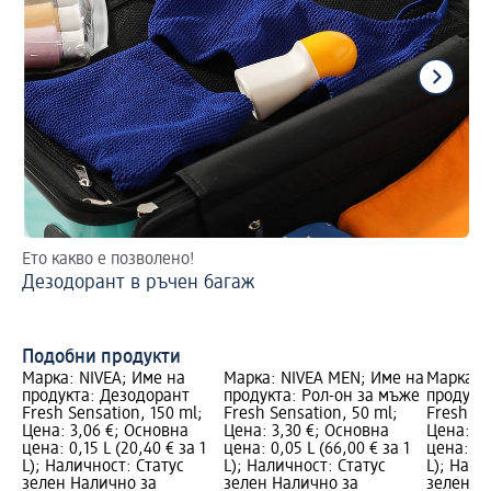
Ето какво е позволено!
2 
Дезодорант в ръчен багаж
На
Подобни продукти
Марка: NIVEA; Име на
Марка: NIVEA MEN; Име на
Марка: 
продукта: Дезодорант
продукта: Рол-он за мъже
продукт
Fresh Sensation, 150 ml;
Fresh Sensation, 50 ml;
Fresh Se
Цена: 3,06 €; Основна
Цена: 3,30 €; Основна
Цена: 2,
цена: 0,15 L (20,40 € за 1
цена: 0,05 L (66,00 € за 1
цена: 0,1
L); Наличност: Статус
L); Наличност: Статус
L); Нали
зелен Налично за
зелен Налично за
зелен Н