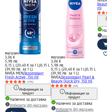
NIVEA
Де
Beauty -
ml
Налич
Избе
магазин
3,06 €
магазин
5,98 лв.
3,06 €
0,15 L (20,40 € за 1 L)
0,15 L
5,98 лв.
(39,90 лв. за 1 L)
0,15 L (20,40 € за 1 L)
0,15 L
NIVEA MEN
Дезодорант
(39,90 лв. за 1 L)
Fresh Active, 150 ml
NIVEA
Дезодорант Pearl &
Beauty Quick Dry, 150 ml
(196)
(66)
Информация за
продукт
Информация за
продукт
Налично за доставка
Налично за доставка
Изберете dm магазин
Изберете dm магазин