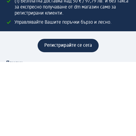
(1) Безплатна доставка над 50 € / 97,79 лв. и без такса
за експресно получаване от dm магазин само за
регистрирани клиенти.
Управлявайте Вашите поръчки бързо и лесно.
Регистрирайте се сега
Помощ
Предимства & Услуги
Център за обслужване на клиенти
Доставка & Изпращане
Връщане на стока
За dm концерна
За нас
Нашата отговорност
Работа в dm
Преса
Маршрут до Централен офис
dm Централен склад