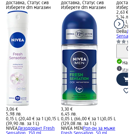
доставка, Статус сив
доставка, Статус сив
доставка
Изберете dm магазин
Изберете dm магазин
Изберет
2,63 €
5,14 лв.
0,15 L (1
(34,29 лв
DeBa
Дез
Sensatio
Налич
Избе
3,06 €
3,30 €
5,98 лв.
6,45 лв.
0,15 L (20,40 € за 1 L)
0,15 L
0,05 L (66,00 € за 1 L)
0,05 L
(39,90 лв. за 1 L)
(129,08 лв. за 1 L)
NIVEA
Дезодорант Fresh
NIVEA MEN
Рол-он за мъже
Sensation, 150 ml
Fresh Sensation, 50 ml