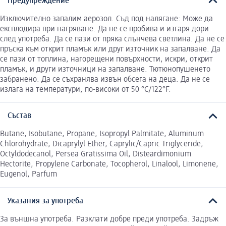
Предупреждение
Изключително запалим аерозол. Съд под налягане: Може да
експлодира при нагряване. Да не се пробива и изгаря дори
след употреба. Да се пази от пряка слънчева светлина. Да не се
пръска към открит пламък или друг източник на запалване. Да
се пази от топлина, нагорещени повърхности, искри, открит
пламък, и други източници на запалване. Тютюнопушенето
забранено. Да се съхранява извън обсега на деца. Да не се
излага на температури, по-високи от 50 °C/122°F.
Състав
Butane, Isobutane, Propane, Isopropyl Palmitate, Aluminum
Chlorohydrate, Dicaprylyl Ether, Caprylic/Capric Triglyceride,
Octyldodecanol, Persea Gratissima Oil, Disteardimonium
Hectorite, Propylene Carbonate, Tocopherol, Linalool, Limonene,
Eugenol, Parfum
Указания за употреба
За външна употреба. Разклати добре преди употреба. Задръж