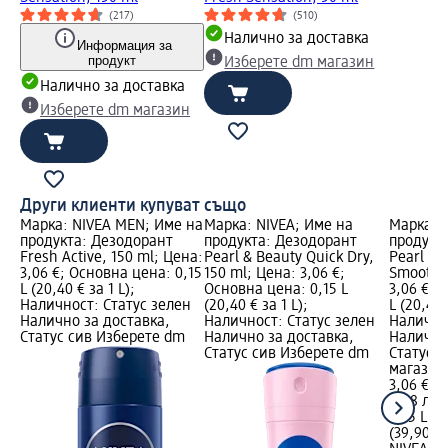
(217)
(510)
Налично за доставка
Информация за
продукт
Изберете dm магазин
Налично за доставка
Изберете dm магазин
Други клиенти купуват също
Марка: NIVEA MEN; Име на
Марка: NIVEA; Име на
Марка: 
продукта: Дезодорант
продукта: Дезодорант
продукт
Fresh Active, 150 ml; Цена:
Pearl & Beauty Quick Dry,
Pearl & B
3,06 €; Основна цена: 0,15
150 ml; Цена: 3,06 €;
Smooth, 
L (20,40 € за 1 L);
Основна цена: 0,15 L
3,06 €; 
Наличност: Статус зелен
(20,40 € за 1 L);
L (20,40 
Налично за доставка,
Наличност: Статус зелен
Налично
Статус сив Изберете dm
Налично за доставка,
Налично
Статус сив Изберете dm
Статус 
магазин
3,06 €
5,98 лв.
0,15 L (2
(39,90 лв