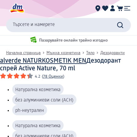
Търсете и намерете
Пазарувайте онлайн трайно изгодно
Начална страница
Мъжка козметика
Тяло
Дезодоранти
alverde NATURKOSMETIK MEN
Дезодорант
спрей Active Nature, 70 ml
4.2
(
78 Оценки
)
Натурална козметика
без алуминиеви соли (ACH)
ph-неутрален
Натурална козметика
без алуминиеви соли (ACH)