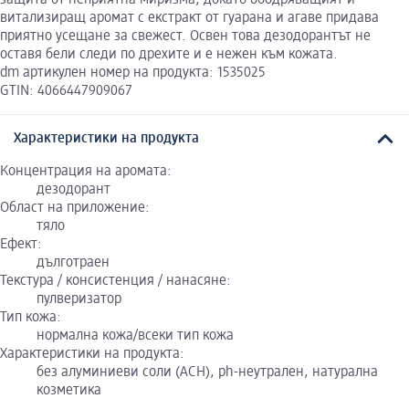
витализиращ аромат с екстракт от гуарана и агаве придава
приятно усещане за свежест. Освен това дезодорантът не
оставя бели следи по дрехите и е нежен към кожата.
dm артикулен номер на продукта: 1535025
GTIN: 4066447909067
Характеристики на продукта
Концентрация на аромата:
дезодорант
Област на приложение:
тяло
Ефект:
дълготраен
Текстура / консистенция / нанасяне:
пулверизатор
Тип кожа:
нормална кожа/всеки тип кожа
Характеристики на продукта:
без алуминиеви соли (ACH), ph-неутрален, натурална
козметика