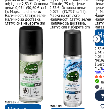
рол-он Active Nature, 50
спрей Sports Nature Pro
Rough Na
ml; Цена: 2,53 €; Основна
Climate, 75 ml; Цена:
Цена: 2,
цена: 0,05 L (50,60 € за 1
2,53 €; Основна цена:
цена: 0,0
L); Марка на dm лого;
0,075 L (33,73 € за 1 L);
L); Марк
Наличност: Статус зелен
Марка на dm лого;
Налично
Налично за доставка,
Наличност: Статус зелен
Налично
Статус сив Изберете dm
Налично за доставка,
Статус 
Статус сив Изберете dm
магазин
2,53 €
4,95 лв.
0,05 L (5
(98,96 лв
alverde
MEN
Део
Nature, 
Налич
Избе
магазин
магазин