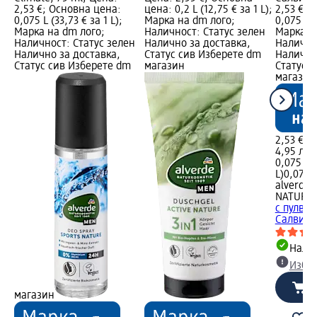
2,53 €; Основна цена:
цена: 0,2 L (12,75 € за 1 L);
2,53 €; 
0,075 L (33,73 € за 1 L);
Марка на dm лого;
0,075 L (
Марка на dm лого;
Наличност: Статус зелен
Марка н
Наличност: Статус зелен
Налично за доставка,
Налично
Налично за доставка,
Статус сив Изберете dm
Налично
Статус сив Изберете dm
магазин
Статус 
магазин
2,53 €
4,95 лв.
0,075 L (
L)
0,075 L
alverde
NATURK
с пулве
Салвия, 
Налич
Избе
магазин