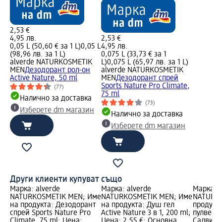
2,53 €
4,95 лв.
2,53 €
0,05 L (50,60 € за 1 L)
0,05 L
4,95 лв.
(98,96 лв. за 1 L)
0,075 L (33,73 € за 1
alverde NATURKOSMETIK
L)
0,075 L (65,97 лв. за 1 L)
MEN
Дезодорант рол-он
alverde NATURKOSMETIK
Active Nature, 50 ml
MEN
Дезодорант спрей
Sports Nature Pro Climate,
(77)
75 ml
Налично за доставка
(73)
Изберете dm магазин
Налично за доставка
Изберете dm магазин
Други клиенти купуват също
Марка: alverde
Марка: alverde
Марка: a
NATURKOSMETIK MEN; Име
NATURKOSMETIK MEN; Име
NATURKO
на продукта: Дезодорант
на продукта: Душ гел
продукт
спрей Sports Nature Pro
Active Nature 3 в 1, 200 ml;
пулвери
Climate, 75 ml; Цена:
Цена: 2,55 €; Основна
Салвия, 