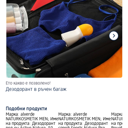
Ето какво е позволено!
2 
Дезодорант в ръчен багаж
На
Подобни продукти
Марка: alverde
Марка: alverde
Марка: a
NATURKOSMETIK MEN; Име
NATURKOSMETIK MEN; Име
NATURKO
на продукта: Дезодорант
на продукта: Дезодорант
на проду