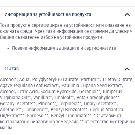
Информация за устойчивост на продукта
Този продукт е сертифициран за устойчивост или опазване на
околната среда. Чрез тази информация се стремим да улесним
Вашия съзнателен избор на устойчиви продукти.
Повече информация за знаците и сертификатите
Състав
Alcohol*, Aqua, Polyglyceryl-10 Laurate, Parfum**, Triethyl Citrate,
Agave Tequilana Leaf Extractl, Paullinia Cupana Seed Extract,
Alcohol, Citric Acid, Sodium Hydroxide, Geraniol**, Juniperus
Virginiana Oil**, Vanillin**, Linalool**, Beta-Caryophyllene**,
Geranyl Acetate**, Pinene**, Terpineol**, Linalyl Acetate**,
Anethole**, Limonene**, Benzyl Benzoate**, Cedrus Atlantica
Oil/Extract**, Farnesol**, Benzyl Cinnamate**. * Съставки от
контролирано биологично земеделие ** от естествени етерични
масла