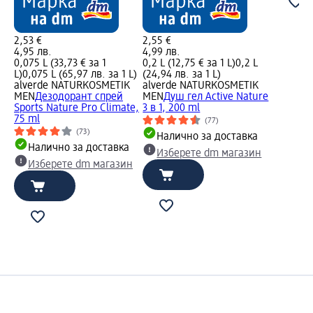
2,53 €
2,55 €
4,95 лв.
4,99 лв.
0,075 L (33,73 € за 1
0,2 L (12,75 € за 1 L)
0,2 L
L)
0,075 L (65,97 лв. за 1 L)
(24,94 лв. за 1 L)
alverde NATURKOSMETIK
alverde NATURKOSMETIK
MEN
Дезодорант спрей
MEN
Душ гел Active Nature
Sports Nature Pro Climate,
3 в 1, 200 ml
75 ml
(77)
(73)
Налично за доставка
Налично за доставка
Изберете dm магазин
Изберете dm магазин