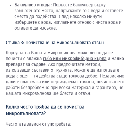
Бакпулвер и вода:
Поръсете
бакпулвер
върху
замърсеното място, напръскайте го с вода и оставете
сместа да подейства. След няколко минути
избършете с вода, изплакнете отново с чиста вода и
оставете да изсъхне.
Стъпка 3: Почистване на микровълновата отвън
Корпусът на Вашата микровълнова може лесно да се
почисти
с
влажна
гъба или микрофибърна кърпа
и
малко
препарат
за
съдове
. Ако предпочитате методи,
използващи съставки от кухнята, можете да използвате
вода с оцет – тя действа също толкова добре. Независимо
дали е пластмаса или неръждаема стомана, почистването
работи безпроблемно при всеки материал и гарантира, че
Вашата микровълнова ще блести и отвън.
Колко често трябва да се почиства
микровълновата?
Честотата зависи от употребата: