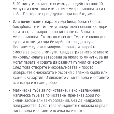
5–10 минути, оставете всичко да подейства още 10
минути и след това избършете микровълновата си с
гъба. Повторете процедурата при необходимост.
Или почистване с пара и сода бикарбонат:
Содата
бикарбонат е истински универсален помощник, дори
когато става въпрос за почистване на Вашата
микровълнова. Ето колко е лесно: Смесете около две
супени лъжици сода бикарбонат с вода в купа.
Поставете купата в микровълновата и загрейте
сместа за около 5 минути.
След загряването оставете
микровълновата затворена за около 15 минути,
за да
могат парата и содата да развият пълния си ефект.
След това отворете микровълновата и просто
избършете омекналата мръсотия с влажна кърпа или
кухненска хартия. Изплакнете с чиста вода и оставете
всичко да изсъхне добре.
Магическа гъба за почистване:
Леко навлажнена
магическа гъба за почистване
премахва дори по-
силни засъхнали замърсявания, без да надрасква
повърхността. След това избършете с влажна кърпа с
чиста вода и оставете всичко да изсъхне.