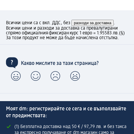
Всички цени са с вкл. ДДС, без
разходи за доставка
.
Всички цени и разходи за доставка са превалутирани
спрямо официалния фиксиран курс 1 евро = 1.95583 лв.
(§)
За този продукт не може да бъде начислена отстъпка.
Какво мислите за тази страница?
Моят dm: регистрирайте се сега и се възползвайте
от предимствата:
(1) Безплатна доставка над 50 € / 97,79 лв. и без такса
за експресно получаване от dm магазин само за