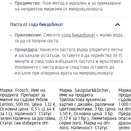
Предимство
:
Този метод е идеален и за премахване
на неприятни миризми от микровълновата.
Паста от сода бикарбонат
Приложение
:
Смесете
сода бикарбонат
с малко вода,
за да се получи паста.
Процедура
:
Нанесете пастата върху упоритите петна
и засъхнали остатъци, оставете я да подейства 10-15
минути и след това избършете пастата и мръсотията.
Изплакнете с чиста вода и след това оставете да
изсъхне при отворена врата на микровълновата.
Марка: Frosch; Име на
Марка: Saugstark&Sicher;
Марка
продукта: Препарат за
Име на продукта:
проду
миене на съдове Yellow
Трипластова кухненска
съдов
Lemon, 500 ml; Цена: 1,32 €;
хартия с дизайн, различни
1 000 
Основна цена: 0,5 L (2,64 €
цветове/мотиви, 3 бр; Цена:
на dm
за 1 L); Наличност: Статус
3,50 €; Основна цена: 3 бр.
Преду
зелен Налично за доставка,
(1,17 € за 1 бр.); Лимитирана
опасн
Статус сив Изберете dm
серия лого, Марка на dm
дразн
лого; Наличност: Статус
зелен