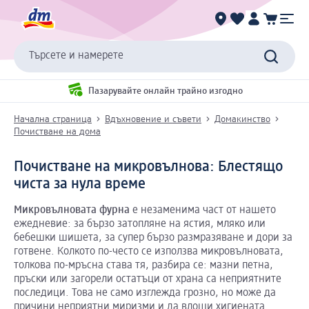
Търсете и намерете
Пазарувайте онлайн трайно изгодно
Начална страница
Вдъхновение и съвети
Домакинство
Почистване на дома
Почистване на микровълнова: Блестящо
чиста за нула време
Микровълновата
фурна
е незаменима част от нашето
ежедневие: за бързо затопляне на ястия, мляко или
бебешки шишета, за супер бързо размразяване и дори за
готвене. Колкото по-често се използва микровълновата,
толкова по-мръсна става тя, разбира се: мазни петна,
пръски или загорели остатъци от храна са неприятните
последици. Това не само изглежда грозно, но може да
причини неприятни миризми и да влоши хигиената.