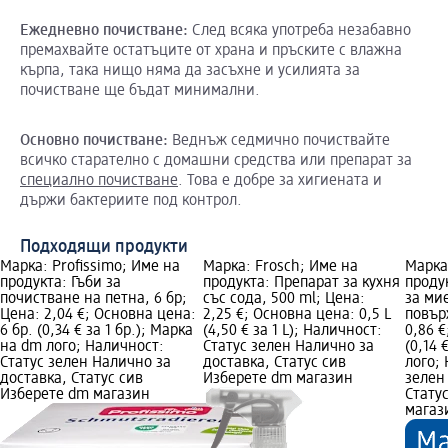
Ежедневно
почистване
:
След всяка употреба незабавно
премахвайте остатъците от храна и пръските с влажна
кърпа, така нищо няма да засъхне и усилията за
почистване ще бъдат минимални.
Основно
почистване
:
Веднъж седмично почиствайте
всичко старателно с домашни средства или препарат за
специално почистване
. Това е добре за хигиената и
държи бактериите под контрол.
Подходящи продукти
Марка: Profissimo; Име на
Марка: Frosch; Име на
Марка
продукта: Гъби за
продукта: Препарат за кухня
проду
почистване на петна, 6 бр;
със сода, 500 ml; Цена:
за ми
Цена: 2,04 €; Основна цена:
2,25 €; Основна цена: 0,5 L
повър
6 бр. (0,34 € за 1 бр.); Марка
(4,50 € за 1 L); Наличност:
0,86 €
на dm лого; Наличност:
Статус зелен Налично за
(0,14 
Статус зелен Налично за
доставка, Статус сив
лого;
доставка, Статус сив
Изберете dm магазин
зелен
Изберете dm магазин
Стату
магаз