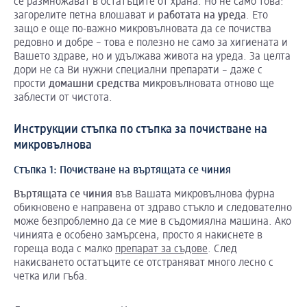
се размножават в остатъците от храна. Но не само това:
загорелите петна влошават и
работата
на
уреда
. Ето
защо е още по-важно микровълновата да се почиства
редовно и добре – това е полезно не само за хигиената и
Вашето здраве, но и удължава живота на уреда. За целта
дори не са Ви нужни специални препарати – даже с
прости
домашни
средства
микровълновата отново ще
заблести от чистота.
Инструкции стъпка по стъпка за почистване на
микровълнова
Стъпка 1: Почистване на въртящата се чиния
Въртящата се чиния
във Вашата микровълнова фурна
обикновено е направена от здраво стъкло и следователно
може безпроблемно да се мие в съдомиялна машина. Ако
чинията е особено замърсена, просто я накиснете в
гореща вода с малко
препарат за съдове
. След
накисването остатъците се отстраняват много лесно с
четка или гъба.