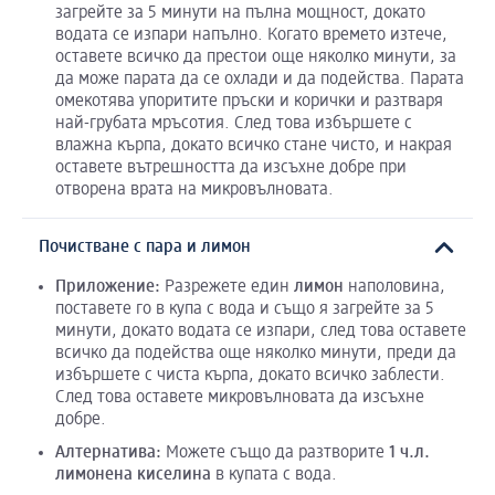
загрейте за 5 минути на пълна мощност, докато
водата се изпари напълно. Когато времето изтече,
оставете всичко да престои още няколко минути, за
да може парата да се охлади и да подейства. Парата
омекотява упоритите пръски и корички и разтваря
най-грубата мръсотия. След това избършете с
влажна кърпа, докато всичко стане чисто, и накрая
оставете вътрешността да изсъхне добре при
отворена врата на микровълновата.
Почистване с пара и лимон
Приложение
:
Разрежете един
лимон
наполовина,
поставете го в купа с вода и също я загрейте за 5
минути, докато водата се изпари, след това оставете
всичко да подейства още няколко минути, преди да
избършете с чиста кърпа, докато всичко заблести.
След това оставете микровълновата да изсъхне
добре.
Алтернатива
:
Можете също да разтворите
1
ч.л
.
лимонена
киселина
в купата с вода.