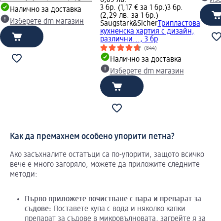
3 бр. (1,17 € за 1 бр.)
3 бр.
Налично за доставка
(2,29 лв. за 1 бр.)
Изберете dm магазин
Saugstark&Sicher
Трипластова
кухненска хартия с дизайн,
различни..., 3 бр
(844)
Налично за доставка
Изберете dm магазин
Как да премахнем особено упорити петна?
Ако засъхналите остатъци са по-упорити, защото всичко
вече е много загоряло, можете да приложите следните
методи:
Първо
приложете
почистване
с
пара
и
препарат
за
съдове
:
Поставете купа с вода и няколко капки
препарат за съдове в микровълновата, загрейте я за