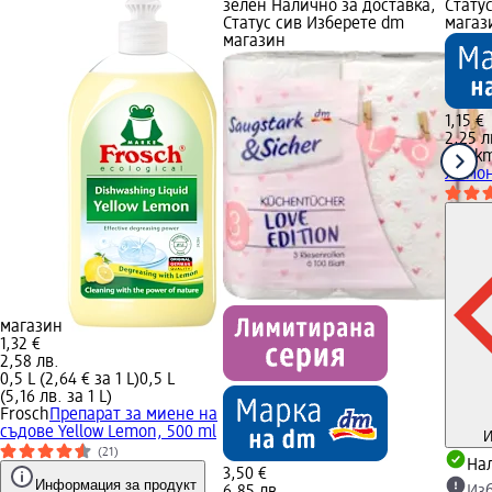
зелен Налично за доставка,
Стату
Статус сив Изберете dm
магаз
магазин
1,15 €
2,25 л
Denkm
Лимон
магазин
1,32 €
2,58 лв.
0,5 L (2,64 € за 1 L)
0,5 L
(5,16 лв. за 1 L)
Frosch
Препарат за миене на
съдове Yellow Lemon, 500 ml
И
(21)
Нал
3,50 €
Информация за продукт
6,85 лв.
Из