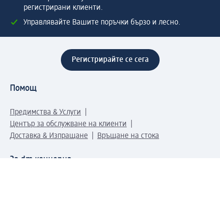
регистрирани клиенти.
Управлявайте Вашите поръчки бързо и лесно.
Регистрирайте се сега
Помощ
Предимства & Услуги
Център за обслужване на клиенти
Доставка & Изпращане
Връщане на стока
За dm концерна
За нас
Нашата отговорност
Работа в dm
Преса
Маршрут до Централен офис
dm Централен склад
Продуктов свят