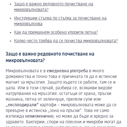
Защо е важно редовното почистване на
микровълновата?
Инструкции стъпка по стъпка за почистване на
микровълнова
Как да премахнем особено упорити петна?
Колко често трябва да се почиства микровълновата?
Защо е важно редовното почистване на
микровълновата?
Микровълновата е в
ежедневна
употреба
в много
домакинства и точно това е причината тя да е истински
магнит за мръсотия. Защото където се работи, там се и
цапа. Или в този случай, разбира се, всякакви видове
натрупвания на мръсотия: остатъци от храна, пръски
мазнина, петна от зеленчуци, прелели супи или
„
експлодирали
“
картофи – микровълновата може да се
превърне в истинска „зона на пръски“. Това не само
изглежда
нехигиенично
, но може да бъде и вредно за
здравето. Бактерии, спори на плесени и микроби могат да