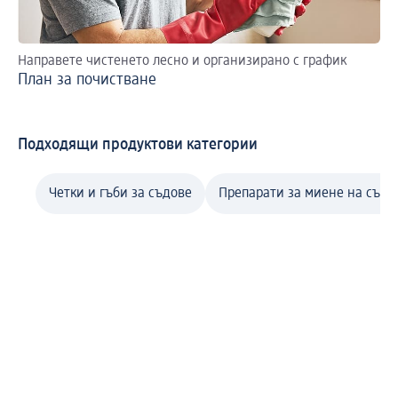
Направете чистенето лесно и организирано с график
Св
План за почистване
Ле
ср
Подходящи продуктови категории
Четки и гъби за съдове
Препарати за миене на съдо