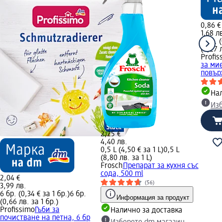
0,86 €
1,68 л
6 бр. (
(0,27 
Profis
за ми
повър
Нал
Из
2,25 €
4,40 лв.
0,5 L (4,50 € за 1 L)
0,5 L
(8,80 лв. за 1 L)
Frosch
Препарат за кухня със
сода, 500 ml
2,04 €
(56)
3,99 лв.
6 бр. (0,34 € за 1 бр.)
6 бр.
Информация за продукт
(0,66 лв. за 1 бр.)
Profissimo
Гъби за
Налично за доставка
почистване на петна, 6 бр