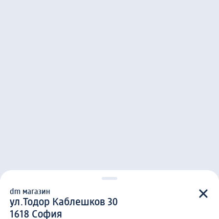
dm магазин
d m магазин
ул.Тодор Каблешков 30
1 6 1 8
1618
София