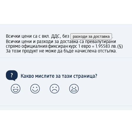
Всички цени са с вкл. ДДС, без
разходи за доставка
.
Всички цени и разходи за доставка са превалутирани
спрямо официалния фиксиран курс 1 евро = 1.95583 лв.
(§)
За този продукт не може да бъде начислена отстъпка.
Какво мислите за тази страница?
Моят dm: регистрирайте се сега и се възползвайте
от предимствата: