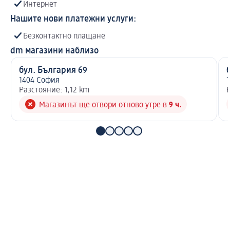
Интернет
Нашите нови платежни услуги:
Безконтактно плащане
dm магазини наблизо
бул. България 69
1404 София
Разстояние: 1,12 km
Р
Магазинът ще отвори отново утре в
9 ч.