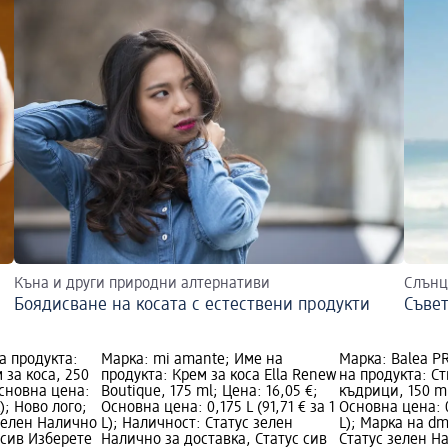
Къна и други природни алтернативи
Слънц
Боядисване на косата с естествени продукти
Съвет
а продукта:
Марка: mi amante; Име на
Марка: Balea P
за коса, 250
продукта: Крем за коса Ella Renew
на продукта: С
Основна цена:
Boutique, 175 ml; Цена: 16,05 €;
къдрици, 150 ml
L); Ново лого;
Основна цена: 0,175 L (91,71 € за 1
Основна цена: 0,
зелен Налично
L); Наличност: Статус зелен
L); Марка на dm
 сив Изберете
Налично за доставка, Статус сив
Статус зелен Н