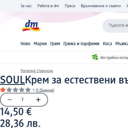
За нас
Работа в dm
Преса
Вдъхновение и съвети
Търсете 
Ново
Марки
Грим
Грижа и парфюми
Коса
Мъжка
dm трайно изго
Начална страница
SOUL
Крем за естествени в
1
(
1 Оценка
)
14,50 €
28,36 лв.