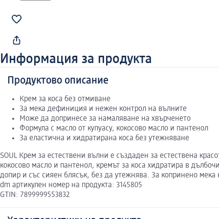
Информация за продукта
Продуктово описание
Крем за коса без отмиване
За мека дефиниция и нежен контрол на вълните
Може да допринесе за намаляване на хвърченето
Формула с масло от купуасу, кокосово масло и пантенол
За еластична и хидратирана коса без утежняване
SOUL Крем за естествени вълни е създаден за естествена красо
кокосово масло и пантенол, кремът за коса хидратира в дълбоч
допир и със сияен блясък, без да утежнява. За копринено мека 
dm артикулен номер на продукта: 3145805
GTIN: 7899999553832