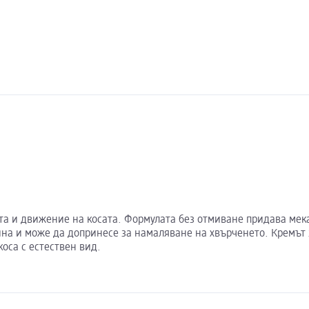
та и движение на косата. Формулата без отмиване придава мека
ина и може да допринесе за намаляване на хвърченето. Кремът 
коса с естествен вид.