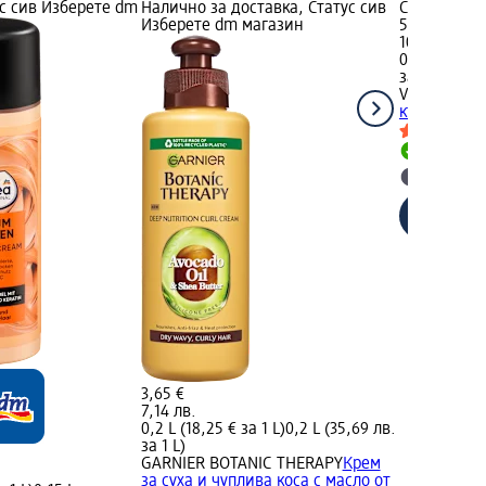
ус сив Изберете dm
Налично за доставка, Статус сив
Статус сив
Изберете dm магазин
5,60 €
10,95 лв.
0,2 L (28,00 
за 1 L)
Victoria Bea
къдрици с к
Налично
Изберет
3,65 €
7,14 лв.
0,2 L (18,25 € за 1 L)
0,2 L (35,69 лв.
за 1 L)
GARNIER BOTANIC THERAPY
Крем
за суха и чуплива коса с масло от