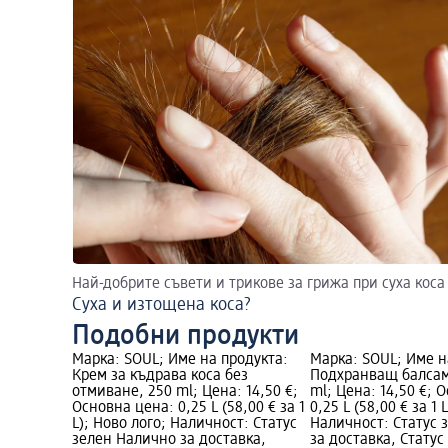
Най-добрите съвети и трикове за грижа при суха коса
Суха и изтощена коса?
Подобни продукти
Марка: SOUL; Име на продукта:
Марка: SOUL; Име н
Крем за къдрава коса без
Подхранващ балсам 
отмиване, 250 ml; Цена: 14,50 €;
ml; Цена: 14,50 €; 
Основна цена: 0,25 L (58,00 € за 1
0,25 L (58,00 € за 1 
L); Ново лого; Наличност: Статус
Наличност: Статус 
зелен Налично за доставка,
за доставка, Статус