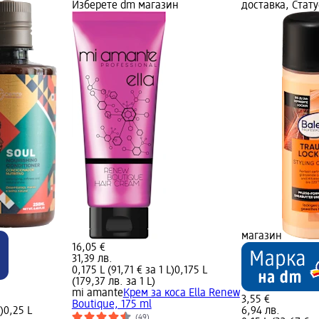
Изберете dm магазин
доставка, Стат
магазин
16,05 €
31,39 лв.
0,175 L (91,71 € за 1 L)
0,175 L
(179,37 лв. за 1 L)
mi amante
Крем за коса Ella Renew
3,55 €
Boutique, 175 ml
)
0,25 L
6,94 лв.
(49)