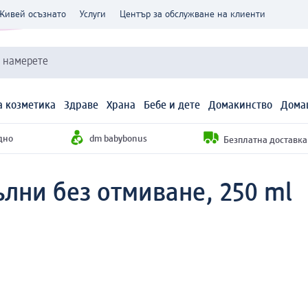
Живей осъзнато
Услуги
Център за обслужване на клиенти
и намерете
 козметика
Здраве
Храна
Бебе и дете
Домакинство
Дома
дно
dm babybonus
Безплатна доставка н
ълни без отмиване, 250 ml