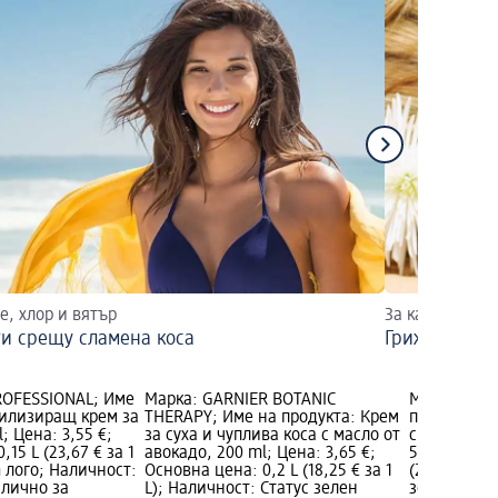
е, хлор и вятър
За какво да в
и срещу сламена коса
Грижа за кос
ROFESSIONAL; Име
Марка: GARNIER BOTANIC
Марка: Vict
тилизиращ крем за
THERAPY; Име на продукта: Крем
продукта: 1
; Цена: 3,55 €;
за суха и чуплива коса с масло от
с кокосов о
15 L (23,67 € за 1
авокадо, 200 ml; Цена: 3,65 €;
5,60 €; Осн
 лого; Наличност:
Основна цена: 0,2 L (18,25 € за 1
(28,00 € за
алично за
L); Наличност: Статус зелен
зелен Нали