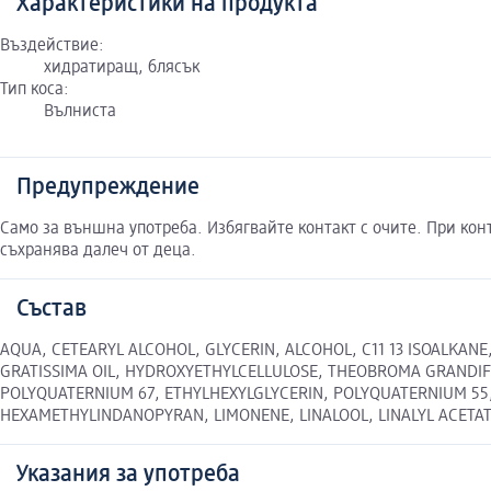
Характеристики на продукта
Въздействие:
хидратиращ, блясък
Тип коса:
Вълниста
Предупреждение
Само за външна употреба. Избягвайте контакт с очите. При кон
съхранява далеч от деца.
Състав
AQUA, CETEARYL ALCOHOL, GLYCERIN, ALCOHOL, C11 13 ISOALKA
GRATISSIMA OIL, HYDROXYETHYLCELLULOSE, THEOBROMA GRANDIF
POLYQUATERNIUM 67, ETHYLHEXYLGLYCERIN, POLYQUATERNIUM 55,
HEXAMETHYLINDANOPYRAN, LIMONENE, LINALOOL, LINALYL ACET
Указания за употреба