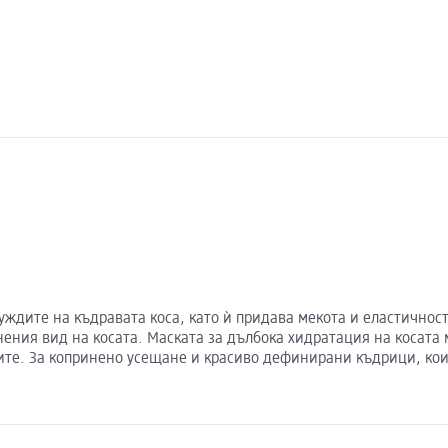
ждите на къдравата коса, като ѝ придава мекота и еластичност
нения вид на косата. Маската за дълбока хидратация на косата
ите. За копринено усещане и красиво дефинирани къдрици, ко