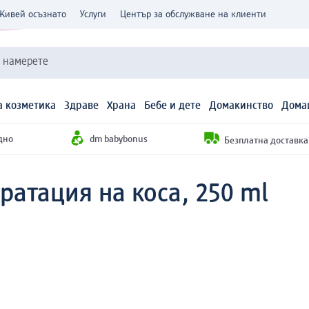
Живей осъзнато
Услуги
Център за обслужване на клиенти
и намерете
 козметика
Здраве
Храна
Бебе и дете
Домакинство
Дома
дно
dm babybonus
Безплатна доставка н
ратация на коса, 250 ml