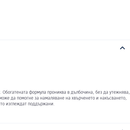
. Обогатената формула прониква в дълбочина, без да утежнява,
 може да помогне за намаляване на хвърченето и накъсването,
ито изглеждат поддържани.