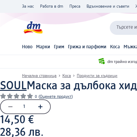
За нас
Работа в dm
Преса
Вдъхновение и съвети
Търсете 
Ново
Марки
Грим
Грижа и парфюми
Коса
Мъжка
dm трайно изго
Начална страница
Коса
Продукти за къдрици
SOUL
Маска за дълбока хид
0
(
Оценете продукт
)
14,50 €
28,36 лв.