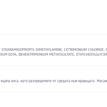
NE, STEARAMIDOPROPYL DIMETHYLAMINE, CETRIMONIUM CHLORIDE,
SODIUM EDTA, BEHENTRIMONIUM METHOSULFATE, ETHYLHEXYLGLYC
кърпа коса, като разпределите от средата към краищата. Масаж