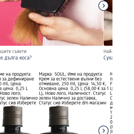
ашите съвети
Най-добрите с
е дълга коса?
Суха и изто
ме на продукта:
Марка: SOUL; Име на продукта:
Марка: JOH
л за дефиниране
Крем за естествени вълни без
продукта: 
0 ml; Цена:
отмиване, 250 ml; Цена: 14,50 €;
Frizz Ease 
а цена: 0,25 L
Основна цена: 0,25 L (58,00 € за 1
Цена: 11,20
; Ново лого;
L); Ново лого; Наличност: Статус
L (44,80 € з
тус зелен Налично
зелен Налично за доставка,
Статус зел
атус сив Изберете
Статус сив Изберете dm магазин
доставка, 
магазин
11,20 €
21,91 лв.
0,25 L (44,8
(87,62 лв. з
JOHN FRIED