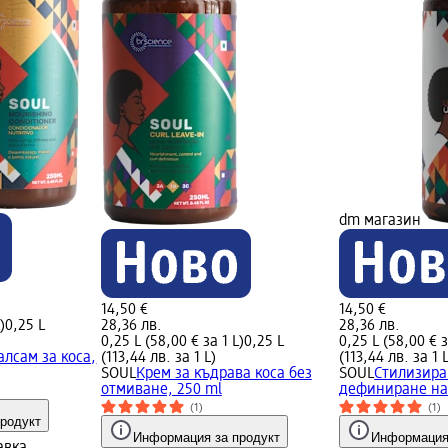
dm магазин
14,50 €
14,50 €
)
0,25 L
28,36 лв.
28,36 лв.
0,25 L (58,00 € за 1 L)
0,25 L
0,25 L (58,00 € з
лсам за коса,
(113,44 лв. за 1 L)
(113,44 лв. за 1 
SOUL
Крем за къдрава коса без
SOUL
Стилизира
отмиване, 250 ml
дефиниране на
(1)
(1)
родукт
Информация за продукт
Информация
авка