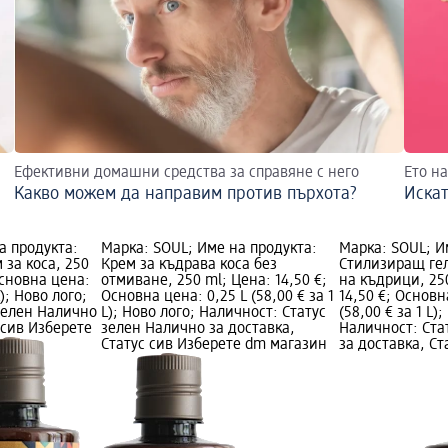
Ефективни домашни средства за справяне с него
Ето н
Какво можем да направим против пърхота?
Искат
а продукта:
Марка: SOUL; Име на продукта:
Марка: SOUL; И
за коса, 250
Крем за къдрава коса без
Стилизиращ ге
Основна цена:
отмиване, 250 ml; Цена: 14,50 €;
на къдрици, 25
L); Ново лого;
Основна цена: 0,25 L (58,00 € за 1
14,50 €; Основн
зелен Налично
L); Ново лого; Наличност: Статус
(58,00 € за 1 L)
 сив Изберете
зелен Налично за доставка,
Наличност: Ста
Статус сив Изберете dm магазин
за доставка, Ст