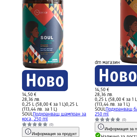
dm магазин
14,50 €
14,50 €
28,36 лв.
28,36 лв.
0,25 L (58,00 € за 1 L
0,25 L (58,00 € за 1 L)
0,25 L
(113,44 лв. за 1 L)
(113,44 лв. за 1 L)
SOUL
Подхранващ ба
SOUL
Подхранващ шампоан за
250 ml
коса, 250 ml
(0)
(0)
Информация за п
Информация за продукт
Налично за дост