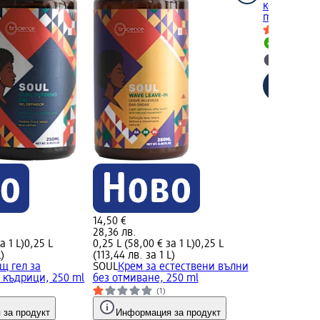
коса Frizz 
ml
Налично
Изберет
14,50 €
28,36 лв.
а 1 L)
0,25 L
0,25 L (58,00 € за 1 L)
0,25 L
L)
(113,44 лв. за 1 L)
щ гел за
SOUL
Крем за естествени вълни
 къдрици, 250 ml
без отмиване, 250 ml
(1)
 за продукт
Информация за продукт