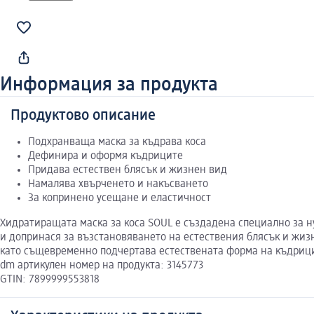
Информация за продукта
Продуктово описание
Подхранваща маска за къдрава коса
Дефинира и оформя къдриците
Придава естествен блясък и жизнен вид
Намалява хвърченето и накъсването
За копринено усещане и еластичност
Хидратиращата маска за коса SOUL е създадена специално за ну
и допринася за възстановяването на естествения блясък и жиз
като същевременно подчертава естествената форма на къдриц
dm артикулен номер на продукта: 3145773
GTIN: 7899999553818