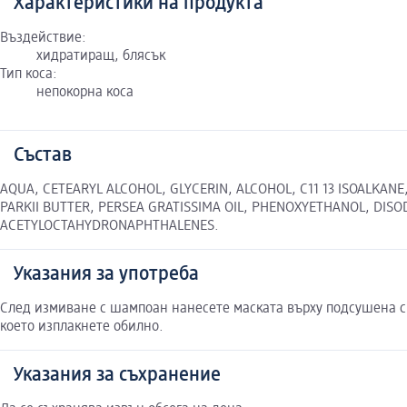
Характеристики на продукта
Въздействие:
хидратиращ, блясък
Тип коса:
непокорна коса
Състав
AQUA, CETEARYL ALCOHOL, GLYCERIN, ALCOHOL, C11 13 ISOALKA
PARKII BUTTER, PERSEA GRATISSIMA OIL, PHENOXYETHANOL, DI
ACETYLOCTAHYDRONAPHTHALENES.
Указания за употреба
След измиване с шампоан нанесете маската върху подсушена с 
което изплакнете обилно.
Указания за съхранение