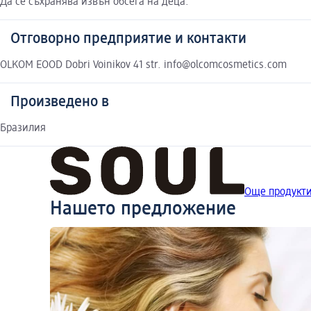
Да се съхранява извън обсега на деца.
Отговорно предприятие и контакти
OLKOM EOOD Dobri Voinikov 41 str. info@olcomcosmetics.com
Произведено в
Бразилия
Още продукти
Нашето предложение