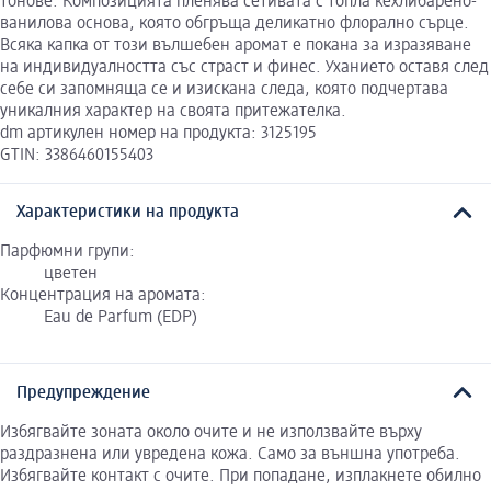
тонове. Композицията пленява сетивата с топла кехлибарено-
ванилова основа, която обгръща деликатно флорално сърце.
Всяка капка от този вълшебен аромат е покана за изразяване
на индивидуалността със страст и финес. Уханието оставя след
себе си запомняща се и изискана следа, която подчертава
уникалния характер на своята притежателка.
dm артикулен номер на продукта: 3125195
GTIN: 3386460155403
Характеристики на продукта
Парфюмни групи:
цветен
Концентрация на аромата:
Eau de Parfum (EDP)
Предупреждение
Избягвайте зоната около очите и не използвайте върху
раздразнена или увредена кожа. Само за външна употреба.
Избягвайте контакт с очите. При попадане, изплакнете обилно