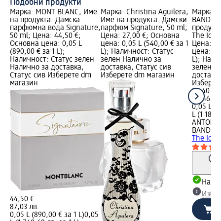
Подобни продукти
Марка: MONT BLANC; Име
Марка: Christina Aguilera;
Марка: 
на продукта: Дамска
Име на продукта: Дамски
BANDERA
парфюмна вода Signature,
парфюм Signature, 50 ml;
продукт
50 ml; Цена: 44,50 €;
Цена: 27,00 €; Основна
The Icon 
Основна цена: 0,05 L
цена: 0,05 L (540,00 € за 1
Цена: 30
(890,00 € за 1 L);
L); Наличност: Статус
цена: 0,
Наличност: Статус зелен
зелен Налично за
L); Нали
Налично за доставка,
доставка, Статус сив
зелен Н
Статус сив Изберете dm
Изберете dm магазин
доставка
магазин
Изберет
30,40 €
59,46 лв
0,05 L (6
L (1 189,
ANTONI
BANDER
The Icon 
Налич
Избе
44,50 €
87,03 лв.
0,05 L (890,00 € за 1 L)
0,05