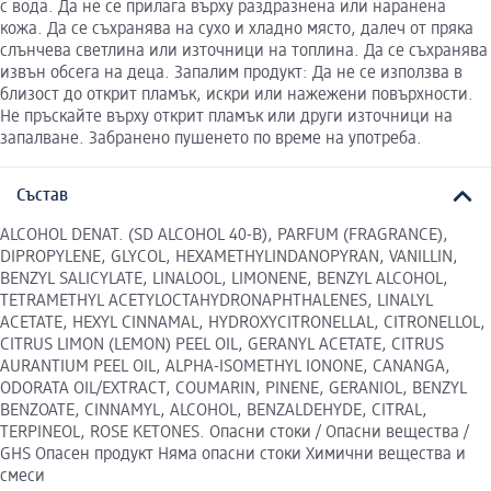
с вода. Да не се прилага върху раздразнена или наранена
кожа. Да се съхранява на сухо и хладно място, далеч от пряка
слънчева светлина или източници на топлина. Да се съхранява
извън обсега на деца. Запалим продукт: Да не се използва в
близост до открит пламък, искри или нажежени повърхности.
Не пръскайте върху открит пламък или други източници на
запалване. Забранено пушенето по време на употреба.
Състав
ALCOHOL DENAT. (SD ALCOHOL 40-B), PARFUM (FRAGRANCE),
DIPROPYLENE, GLYCOL, HEXAMETHYLINDANOPYRAN, VANILLIN,
BENZYL SALICYLATE, LINALOOL, LIMONENE, BENZYL ALCOHOL,
TETRAMETHYL ACETYLOCTAHYDRONAPHTHALENES, LINALYL
ACETATE, HEXYL CINNAMAL, HYDROXYCITRONELLAL, CITRONELLOL,
CITRUS LIMON (LEMON) PEEL OIL, GERANYL ACETATE, CITRUS
AURANTIUM PEEL OIL, ALPHA-ISOMETHYL IONONE, CANANGA,
ODORATA OIL/EXTRACT, COUMARIN, PINENE, GERANIOL, BENZYL
BENZOATE, CINNAMYL, ALCOHOL, BENZALDEHYDE, CITRAL,
TERPINEOL, ROSE KETONES. Опасни стоки / Опасни вещества /
GHS Опасен продукт Няма опасни стоки Химични вещества и
смеси