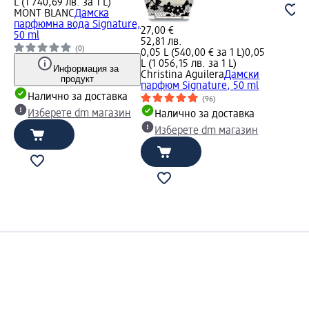
L (1 740,69 лв. за 1 L)
MONT BLANC
Дамска
парфюмна вода Signature,
27,00 €
50 ml
52,81 лв.
(0)
0,05 L (540,00 € за 1 L)
0,05
L (1 056,15 лв. за 1 L)
Информация за
Christina Aguilera
Дамски
продукт
парфюм Signature, 50 ml
Налично за доставка
(96)
Изберете dm магазин
Налично за доставка
Изберете dm магазин