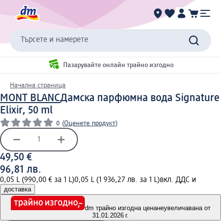
Търсете и намерете
Пазарувайте онлайн трайно изгодно
Начална страница
MONT BLANC
Дамска парфюмна вода Signature
Elixir, 50 ml
0
(
Оценете продукт
)
49,50 €
96,81 лв.
0,05 L (990,00 € за 1 L)
0,05 L (1 936,27 лв. за 1 L)
вкл. ДДС и
доставка
dm трайно изгодна цена
неувеличавана от
31.01.2026 г.