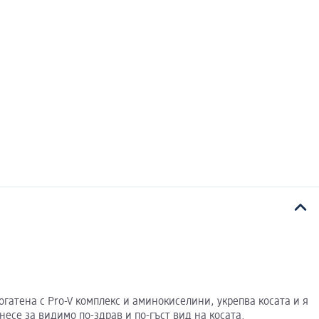
атена с Pro-V комплекс и аминокиселини, укрепва косата и я
се за видимо по-здрав и по-гъст вид на косата.