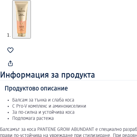
Информация за продукта
Продуктово описание
Балсам за тънка и слаба коса
С Pro-V комплекс и аминокиселини
За по-силна и устойчива коса
Подпомага растежа
Балсамът за коса PANTENE GROW ABUNDANT е специално разработе
прави по-устойчива на увреждане при стилизиране. При редов