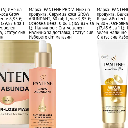
-V; Име на
Марка: PANTENE PRO-V; Име на
Марка: PANTENE
 коса Grow
продукта: Серум за коса GROW
продукта: Балса
ена: 8,95 €;
ABUNDANT, 60 ml; Цена: 9,95 €;
Repair&Protect,
(29,83 € за 1
Основна цена: 0,06 L (165,83 € за 1
4,80 €; Основна
ус зелен
L); Наличност: Статус зелен
(17,45 € за 1 L)
а, Статус сив
Налично за доставка, Статус сив
зелен Налично 
ин
Изберете dm магазин
Статус сив Изб