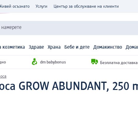
Живей осъзнато
Услуги
Център за обслужване на клиенти
и намерете
 козметика
Здраве
Храна
Бебе и дете
Домакинство
Дома
дно
dm babybonus
Безплатна доставка н
коса
коса GROW ABUNDANT, 250 