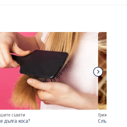
ашите съвети
Грижа за косат
е дълга коса?
Слънцезащит