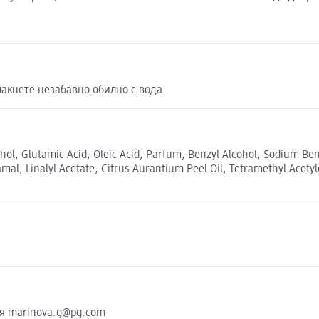
плакнете незабавно обилно с вода.
ohol, Glutamic Acid, Oleic Acid, Parfum, Benzyl Alcohol, Sodium B
al, Linalyl Acetate, Citrus Aurantium Peel Oil, Tetramethyl Acetyl
я marinova.g@pg.com