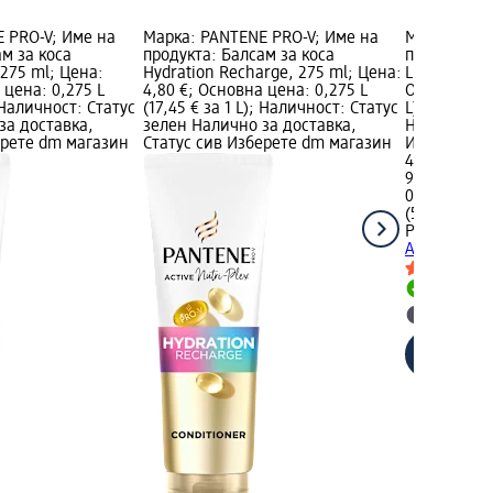
 PRO-V; Име на
Марка: PANTENE PRO-V; Име на
Марка: PAN
м за коса
продукта: Балсам за коса
продукта: 
 275 ml; Цена:
Hydration Recharge, 275 ml; Цена:
Light, 275 m
 цена: 0,275 L
4,80 €; Основна цена: 0,275 L
Основна цен
; Наличност: Статус
(17,45 € за 1 L); Наличност: Статус
L); Налично
за доставка,
зелен Налично за доставка,
Налично за
ерете dm магазин
Статус сив Изберете dm магазин
Изберете d
4,80 €
9,39 лв.
0,16 L (30,00
(58,67 лв. з
PANTENE P
Aqua Light,
Налично
Изберет