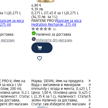
4,80 €
9,39 лв.
за 1 L)
0,275 L
0,275 L (17,45 € за 1 L)
0,275 L
(34,13 лв. за 1 L)
Балсам за коса
PANTENE PRO-V
Балсам за коса
 275 ml
Hydration Recharge, 275 ml
(0)
доставка
Налично за доставка
 магазин
Изберете dm магазин
 PRO-V; Име на
Марка: DEVIN; Име на продукта:
Марка: Gill
 за коса с UV
Вода с витамини и минерали
продукта: 
Glow, 200 ml;
immunity с ягода и мента, 0,425 l;
Tropical, 3 
сновна цена: 0,2 L
Цена: 1,00 €; Основна цена: 0,425
Основна цен
; Наличност: Статус
L (2,35 € за 1 L); Наличност: Статус
бр.); Налич
за доставка,
зелен Налично за доставка,
Налично за
ерете dm магазин
Статус сив Изберете dm магазин
Изберете d