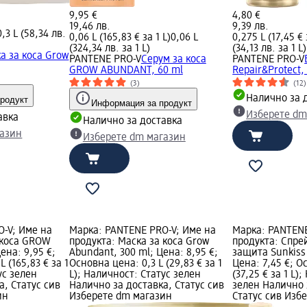
9,95 €
4,80 €
19,46 лв.
9,39 лв.
0,3 L (58,34 лв.
0,06 L (165,83 € за 1 L)
0,06 L
0,275 L (17,45 € 
(324,34 лв. за 1 L)
(34,13 лв. за 1 L)
а за коса Grow
PANTENE PRO-V
Серум за коса
PANTENE PRO-V
GROW ABUNDANT, 60 ml
Repair&Protect,
(3)
(12)
Налично за 
родукт
Информация за продукт
Изберете dm
авка
Налично за доставка
газин
Изберете dm магазин
-V; Име на
Марка: PANTENE PRO-V; Име на
Марка: PANTENE
 коса GROW
продукта: Маска за коса Grow
продукта: Спрей
ена: 9,95 €;
Abundant, 300 ml; Цена: 8,95 €;
защита Sunkiss 
 (165,83 € за 1
Основна цена: 0,3 L (29,83 € за 1
Цена: 7,45 €; О
ус зелен
L); Наличност: Статус зелен
(37,25 € за 1 L)
а, Статус сив
Налично за доставка, Статус сив
зелен Налично 
ин
Изберете dm магазин
Статус сив Изб