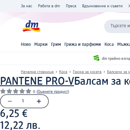
За нас
Работа в dm
Преса
Вдъхновение и съвети
Търсете 
Ново
Марки
Грим
Грижа и парфюми
Коса
Мъжка
dm трайно изго
Начална страница
Коса
Грижа за косата
Балсами за 
PANTENE PRO-V
Балсам за 
0
(
Оценете продукт
)
6,25 €
12,22 лв.