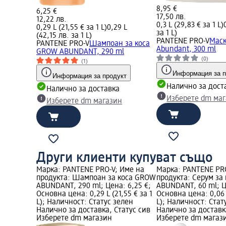
8,95 €
6,25 €
17,50 лв.
12,22 лв.
0,3 L (29,83 € за 1 L)
0,29 L (21,55 € за 1 L)
0,29 L
за 1 L)
(42,15 лв. за 1 L)
PANTENE PRO-V
Маск
PANTENE PRO-V
Шампоан за коса
Abundant, 300 ml
GROW ABUNDANT, 290 ml
(0)
(1)
Информация за п
Информация за продукт
Налично за дост
Налично за доставка
Изберете dm ма
Изберете dm магазин
Други клиенти купуват също
Марка: PANTENE PRO-V; Име на
Марка: PANTENE PRO
продукта: Шампоан за коса GROW
продукта: Серум за
ABUNDANT, 290 ml; Цена: 6,25 €;
ABUNDANT, 60 ml; Ц
Основна цена: 0,29 L (21,55 € за 1
Основна цена: 0,06 L
L); Наличност: Статус зелен
L); Наличност: Стат
Налично за доставка, Статус сив
Налично за доставк
Изберете dm магазин
Изберете dm магаз