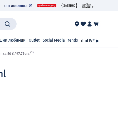
шни любимци
Outlet
Social Media Trends
dmLIVE ▶
(1)
ад 50 € / 97,79 лв.
ml