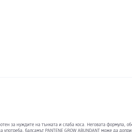
н за нуждите на тънката и слаба коса. Неговата формула, обог
на употреба, балсамът PANTENE GROW ABUNDANT може да доприне