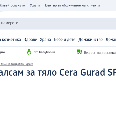
Живей осъзнато
Услуги
Център за обслужване на клиенти
и намерете
 козметика
Здраве
Храна
Бебе и дете
Домакинство
Дома
дно
dm babybonus
Безплатна доставка н
Слънцезащитен крем
сам за тяло Cera Gurad SP