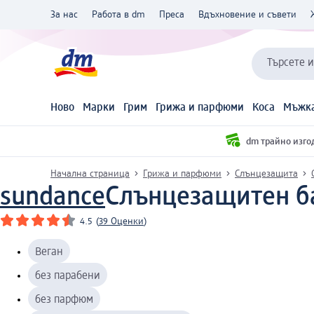
За нас
Работа в dm
Преса
Вдъхновение и съвети
Търсете 
Ново
Марки
Грим
Грижа и парфюми
Коса
Мъжка
dm трайно изго
Начална страница
Грижа и парфюми
Слънцезащита
sundance
Слънцезащитен бал
4.5
(
39 Оценки
)
Веган
без парабени
без парфюм