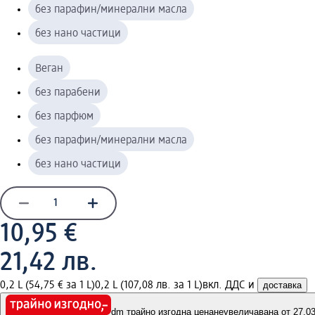
без парафин/минерални масла
без нано частици
Веган
без парабени
без парфюм
без парафин/минерални масла
без нано частици
10,95 €
21,42 лв.
0,2 L (54,75 € за 1 L)
0,2 L (107,08 лв. за 1 L)
вкл. ДДС и
доставка
dm трайно изгодна цена
неувеличавана от 27.03.