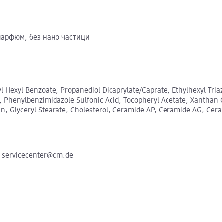
парфюм, без нано частици
l Hexyl Benzoate, Propanediol Dicaprylate/Caprate, Ethylhexyl Tri
ol, Phenylbenzimidazole Sulfonic Acid, Tocopheryl Acetate, Xanthan
in, Glyceryl Stearate, Cholesterol, Ceramide AP, Ceramide AG, Ce
e servicecenter@dm.de