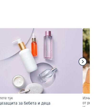
тете тук
Изчислете слъ
езащита за бебета и деца
от решаващо 