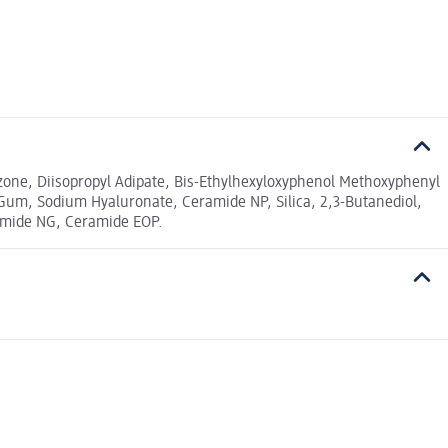
azone, Diisopropyl Adipate, Bis-Ethylhexyloxyphenol Methoxyphenyl
 Gum, Sodium Hyaluronate, Ceramide NP, Silica, 2,3-Butanediol,
ramide NG, Ceramide EOP.