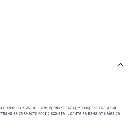
о време на къпане. Този продукт съдържа морска сол и био
вана за съвместимост с кожата. Солите за вана от Balea са