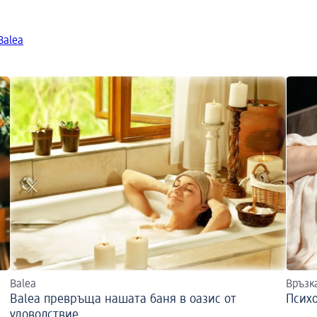
Balea
Balea
Връзк
Balea превръща нашата баня в оазис от
Псих
удоволствие