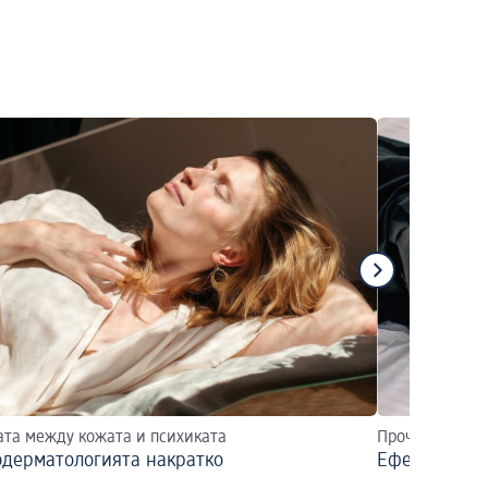
ата между кожата и психиката
Прочетете на
одерматологията накратко
Ефективно с