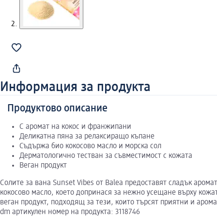
Информация за продукта
Продуктово описание
C аромат на кокос и франжипани
Деликатна пяна за релаксиращо къпане
Съдържа био кокосово масло и морска сол
Дерматологично тестван за съвместимост с кожата
Веган продукт
Солите за вана Sunset Vibes от Balea предоставят сладък аром
кокосово масло, което допринася за нежно усещане върху кожат
веган продукт, подходящ за тези, които търсят приятни и аром
dm артикулен номер на продукта: 3118746