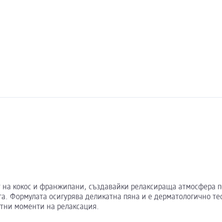
ат на кокос и франжипани, създавайки релаксираща атмосфера п
а. Формулата осигурява деликатна пяна и е дерматологично тест
атни моменти на релаксация.