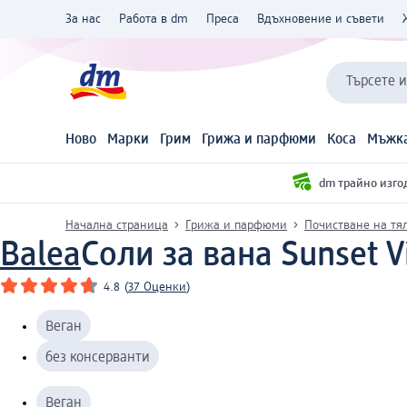
За нас
Работа в dm
Преса
Вдъхновение и съвети
Търсете 
Ново
Марки
Грим
Грижа и парфюми
Коса
Мъжка
dm трайно изго
Начална страница
Грижа и парфюми
Почистване на тя
Balea
Соли за вана Sunset V
4.8
(
37 Оценки
)
Веган
без консерванти
Веган