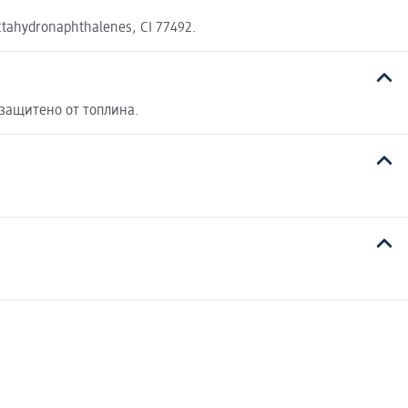
octahydronaphthalenes, CI 77492.
 защитено от топлина.