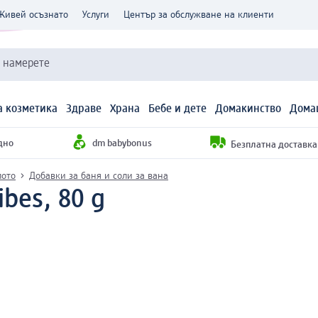
Живей осъзнато
Услуги
Център за обслужване на клиенти
и намерете
 козметика
Здраве
Храна
Бебе и дете
Домакинство
Дома
дно
dm babybonus
Безплатна доставка н
лото
Добавки за баня и соли за вана
ibes, 80 g