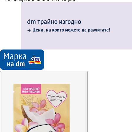
Разнообразни начини на плащане.
dm трайно изгодно
Цени, на които можете да разчитате!