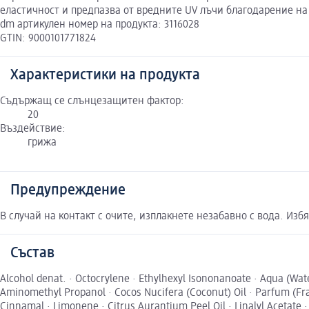
еластичност и предпазва от вредните UV лъчи благодарение на
dm артикулен номер на продукта: 3116028
GTIN: 9000101771824
Характеристики на продукта
Съдържащ се слънцезащитен фактор:
20
Въздействие:
грижа
Предупреждение
В случай на контакт с очите, изплакнете незабавно с вода. Из
Състав
Alcohol denat. · Octocrylene · Ethylhexyl Isononanoate · Aqua (Wat
Aminomethyl Propanol · Cocos Nucifera (Coconut) Oil · Parfum (Frag
Cinnamal · Limonene · Citrus Aurantium Peel Oil · Linalyl Acetate ·