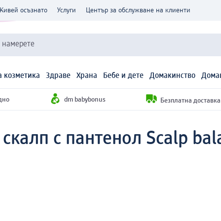
Живей осъзнато
Услуги
Център за обслужване на клиенти
и намерете
 козметика
Здраве
Храна
Бебе и дете
Домакинство
Дома
дно
dm babybonus
Безплатна доставка н
 скалп с пантенол Scalp bal