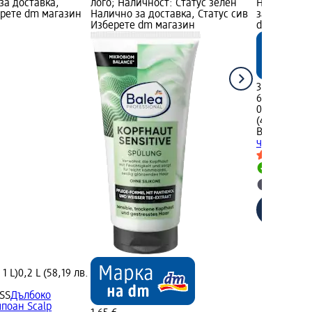
за доставка,
лого; Наличност: Статус зелен
Наличност:
ерете dm магазин
Налично за доставка, Статус сив
за доставка
Изберете dm магазин
dm магази
3,55 €
6,94 лв.
0,15 L (23,67
(46,29 лв. з
Balea PROF
чуствитител
Налично
Изберет
 1 L)
0,2 L (58,19 лв.
ISS
Дълбоко
поан Scalp