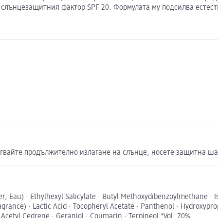
 слънцезащитния фактор SPF 20. Формулата му подсилва естеств
бягвайте продължително излагане на слънце, носете защитна ша
er, Eau) · Ethylhexyl Salicylate · Butyl Methoxydibenzoylmethane · 
rance) · Lactic Acid · Tocopheryl Acetate · Panthenol · Hydroxypro
 Acetyl Cedrene · Geraniol · Coumarin · Terpineol *Vol. 70%