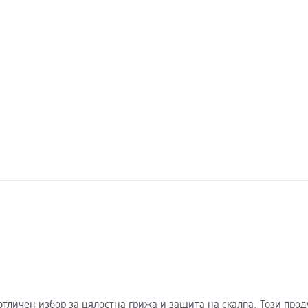
 е отличен избор за цялостна грижа и защита на скалпа. Този пр