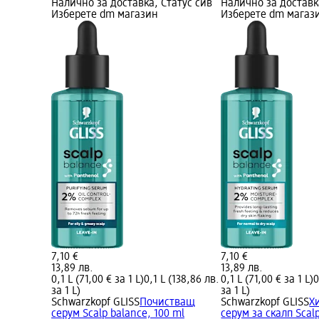
Налично за доставка, Статус сив
Налично за доставк
Изберете dm магазин
Изберете dm магаз
7,10 €
7,10 €
13,89 лв.
13,89 лв.
0,1 L (71,00 € за 1 L)
0,1 L (138,86 лв.
0,1 L (71,00 € за 1 L)
0
за 1 L)
за 1 L)
Schwarzkopf GLISS
Почистващ
Schwarzkopf GLISS
Х
серум Scalp balance, 100 ml
серум за скалп Scal