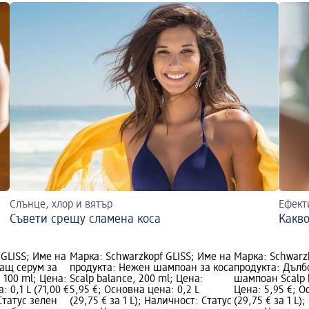
Слънце, хлор и вятър
Ефект
Съвети срещу сламена коса
Какво
 GLISS; Име на
Марка: Schwarzkopf GLISS; Име на
Марка: Schwarz
ащ серум за
продукта: Нежен шампоан за коса
продукта: Дълб
, 100 ml; Цена:
Scalp balance, 200 ml; Цена:
шампоан Scalp 
: 0,1 L (71,00 €
5,95 €; Основна цена: 0,2 L
Цена: 5,95 €; О
 Статус зелен
(29,75 € за 1 L); Наличност: Статус
(29,75 € за 1 L)