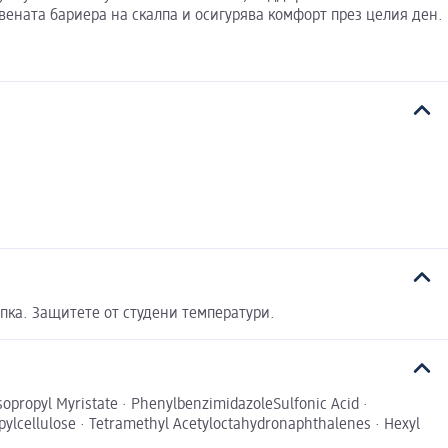
ената бариера на скалпа и осигурява комфорт през целия ден.
пка. Защитете от студени температури.
Isopropyl Myristate · PhenylbenzimidazoleSulfonic Acid ·
pylcellulose · Tetramethyl Acetyloctahydronaphthalenes · Hexyl