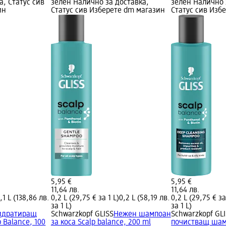
а, Статус сив
зелен Налично за доставка,
зелен Налично 
ин
Статус сив Изберете dm магазин
Статус сив Изб
5,95 €
5,95 €
11,64 лв.
11,64 лв.
,1 L (138,86 лв.
0,2 L (29,75 € за 1 L)
0,2 L (58,19 лв.
0,2 L (29,75 € за
за 1 L)
за 1 L)
идратиращ
Schwarzkopf GLISS
Нежен шампоан
Schwarzkopf GL
p Balance, 100
за коса Scalp balance, 200 ml
почистващ шам