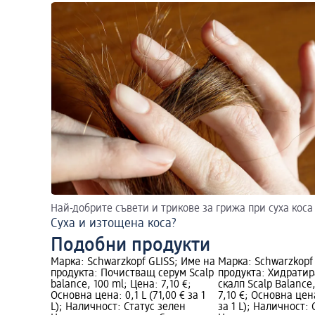
Най-добрите съвети и трикове за грижа при суха коса
Суха и изтощена коса?
Подобни продукти
Марка: Schwarzkopf GLISS; Име на
Марка: Schwarzkopf
продукта: Почистващ серум Scalp
продукта: Хидратир
balance, 100 ml; Цена: 7,10 €;
скалп Scalp Balance
Основна цена: 0,1 L (71,00 € за 1
7,10 €; Основна цена
L); Наличност: Статус зелен
за 1 L); Наличност: