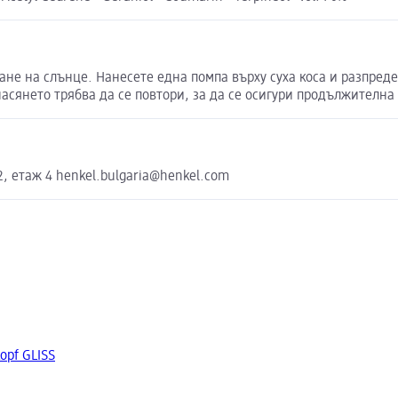
ане на слънце. Нанесете една помпа върху суха коса и разпред
насянето трябва да се повтори, за да се осигури продължителна
, етаж 4 henkel.bulgaria@henkel.com
opf GLISS