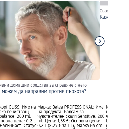
Съвети за гри
Кажете "сбо
ивни домашни средства за справяне с него
 можем да направим против пърхота?
kopf GLISS; Име на
Марка: Balea PROFESSIONAL; Име
Марка: Bal
око почистващ
на продукта: Балсам за
на продукт
balance, 200 ml;
чувствителен скалп Sensitive, 200
чуствитител
сновна цена: 0,2 L
ml; Цена: 1,65 €; Основна цена:
Цена: 3,55 
; Наличност: Статус
0,2 L (8,25 € за 1 L); Марка на dm
(23,67 € за