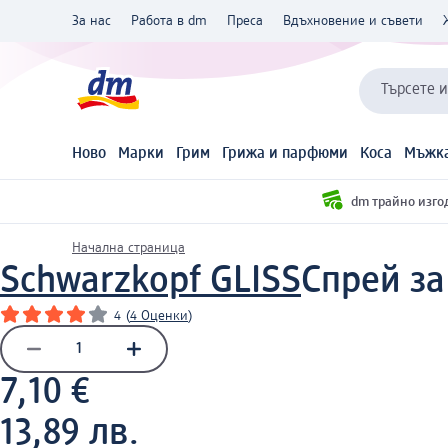
За нас
Работа в dm
Преса
Вдъхновение и съвети
Търсете 
Ново
Марки
Грим
Грижа и парфюми
Коса
Мъжка
dm трайно изго
Начална страница
Schwarzkopf GLISS
Спрей за
4
(
4 Оценки
)
7,10 €
13,89 лв.