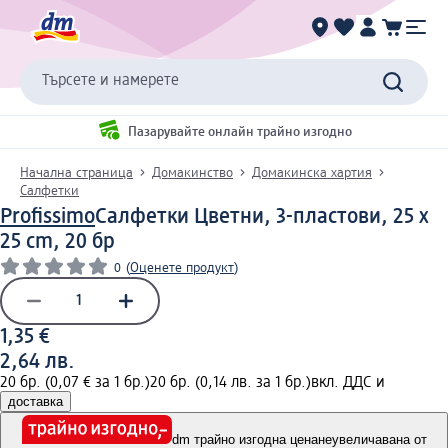
Търсете и намерете
Пазарувайте онлайн трайно изгодно
Начална страница
Домакинство
Домакинска хартия
Салфетки
Profissimo
Салфетки Цветни, 3-пластови, 25 x
25 cm, 20 бр
0
(
Оценете продукт
)
1,35 €
2,64 лв.
20 бр. (0,07 € за 1 бр.)
20 бр. (0,14 лв. за 1 бр.)
вкл. ДДС и
доставка
dm трайно изгодна цена
неувеличавана от