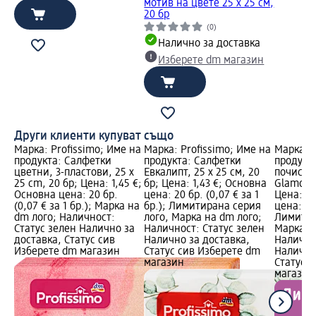
мотив на цвете 25 x 25 см,
20 бр
(0)
Налично за доставка
Изберете dm магазин
Други клиенти купуват също
Марка: Profissimo; Име на
Марка: Profissimo; Име на
Марка: 
продукта: Салфетки
продукта: Салфетки
продукта
цветни, 3-пластови, 25 x
Евкалипт, 25 х 25 см, 20
почиств
25 cm, 20 бр; Цена: 1,45 €;
бр; Цена: 1,43 €; Основна
Glamorou
Основна цена: 20 бр.
цена: 20 бр. (0,07 € за 1
Цена: 1,
(0,07 € за 1 бр.); Марка на
бр.); Лимитирана серия
цена: 1 L
dm лого; Наличност:
лого, Марка на dm лого;
Лимитир
Статус зелен Налично за
Наличност: Статус зелен
Марка н
доставка, Статус сив
Налично за доставка,
Налично
Изберете dm магазин
Статус сив Изберете dm
Налично
магазин
Статус 
магазин