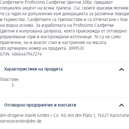
Салфетките Profissimo Салфетки Цветни 20бр. придават
специален акцент на всяка трапеза. Със своите красиви мотиви
те са чудесно допълнение към декорацията за различни поводи
и тържества. Салфетките са трипластови и са отпечатани с бои
на водна основа. За изработката на Profissimo Салфетки
Цветни е използвана целулоза, която произхожда от отговорно
управлявани гори и контролирани източници. Те са не само
практични, но и внасят стил и настроение на масата.
dm артикулен номер на продукта: 3099533
GTIN: 4066447947274
Характеристики на продукта
Пластове:
3
Отговорно предприятие и контакти
dm-drogerie markt GmbH + Co. KG Am dm-Platz 1, 76227 Karlsruhe
servicecenter@dm.de