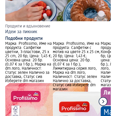
Продукти и вдъхновение
Ко
Идеи за пикник
На
Подобни продукти
Марка: Profissimo; Име на
Марка: Profissimo; Име на
Марка: P
продукта: Салфетки
продукта: Салфетки с
продукт
цветни, 3-пластови, 25 x
мотив на цвете 25 x 25 см,
Конфети 
25 cm, 20 бр; Цена: 1,45 €;
20 бр; Цена: 1,43 €;
бр; Цена
Основна цена: 20 бр.
Основна цена: 20 бр.
цена: 20 
(0,07 € за 1 бр.); Марка на
(0,07 € за 1 бр.);
бр.); Л
dm лого; Наличност:
Лимитирана серия лого,
лого, Ма
Статус зелен Налично за
Марка на dm лого;
Налично
доставка, Статус сив
Наличност: Статус зелен
Налично
Изберете dm магазин
Налично за доставка,
Статус 
Статус сив Изберете dm
магазин
магазин