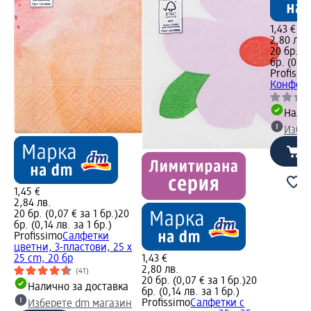
1,43 €
2,80 лв.
20 бр. (0
бр. (0,14
Profissi
Конфети 
Налич
Избе
1,45 €
2,84 лв.
20 бр. (0,07 € за 1 бр.)
20
бр. (0,14 лв. за 1 бр.)
Profissimo
Салфетки
цветни, 3-пластови, 25 x
25 cm, 20 бр
1,43 €
2,80 лв.
(41)
20 бр. (0,07 € за 1 бр.)
20
Налично за доставка
бр. (0,14 лв. за 1 бр.)
Profissimo
Салфетки с
Изберете dm магазин