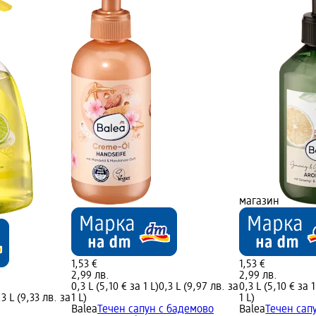
магазин
1,53 €
1,53 €
2,99 лв.
2,99 лв.
0,3 L (5,10 € за 1 L)
0,3 L (9,97 лв. за
0,3 L (5,10 € за 1
,3 L (9,33 лв. за
1 L)
1 L)
Balea
Течен сапун с бадемово
Balea
Течен са