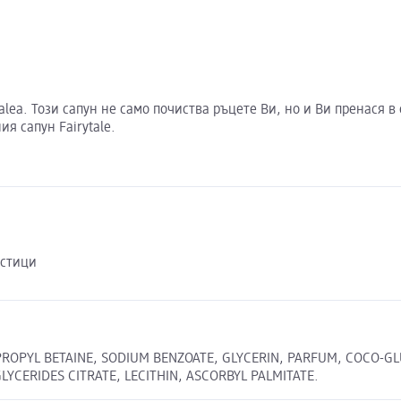
Balea. Този сапун не само почиства ръцете Ви, но и Ви пренася
я сапун Fairytale.
астици
OPYL BETAINE, SODIUM BENZOATE, GLYCERIN, PARFUM, COCO-GLU
CERIDES CITRATE, LECITHIN, ASCORBYL PALMITATE.