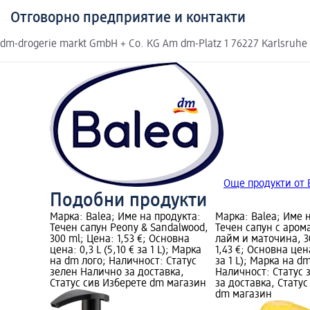
Отговорно предприятие и контакти
dm-drogerie markt GmbH + Co. KG Am dm-Platz 1 76227 Karlsruhe
Още продукти от 
Подобни продукти
родукта:
Марка: Balea; Име на продукта:
Марка: Balea; Име 
ouds, 300
Течен сапун Peony & Sandalwood,
Течен сапун с аром
на цена:
300 ml; Цена: 1,53 €; Основна
лайм и маточина, 3
имитирана
цена: 0,3 L (5,10 € за 1 L); Марка
1,43 €; Основна цена
m лого;
на dm лого; Наличност: Статус
за 1 L); Марка на dm
ен Налично
зелен Налично за доставка,
Наличност: Статус 
 Изберете
Статус сив Изберете dm магазин
за доставка, Статус
dm магазин