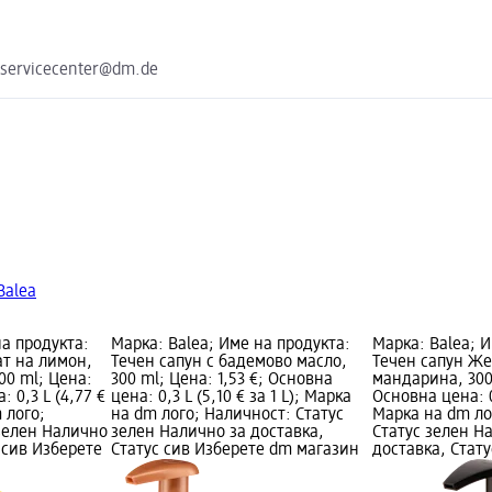
 servicecenter@dm.de
Balea
на продукта:
Марка: Balea; Име на продукта:
Марка: Balea; 
ат на лимон,
Течен сапун с бадемово масло,
Течен сапун Ж
00 ml; Цена:
300 ml; Цена: 1,53 €; Основна
мандарина, 300 
: 0,3 L (4,77 €
цена: 0,3 L (5,10 € за 1 L); Марка
Основна цена: 0,
 лого;
на dm лого; Наличност: Статус
Марка на dm ло
зелен Налично
зелен Налично за доставка,
Статус зелен Н
 сив Изберете
Статус сив Изберете dm магазин
доставка, Стат