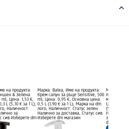
Име на продукта:
Марка: Balea; Име на продукта:
Марка: Bal
еншен & Зелена
Крем сапун за ръце Sensitive, 500
продукта: 
ml; Цена: 1,53 €;
ml; Цена: 0,95 €; Основна цена:
миене Ultra
3 L (5,10 € за 1 L);
0,5 L (1,90 € за 1 L); Марка на dm
Цена: 1,53 
го; Наличност:
лого; Наличност: Статус зелен
(5,10 € за 1
алично за
Налично за доставка, Статус сив
Наличност:
ус сив Изберете dm
Изберете dm магазин
за доставка
dm магази