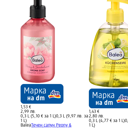
1,53 €
2,99 лв.
1,43 €
0,3 L (5,10 € за 1 L)
0,3 L (9,97 лв. за
2,80 лв.
1 L)
0,3 L (4,77 € за 1 L)
0
Balea
Течен сапун Peony &
1 L)