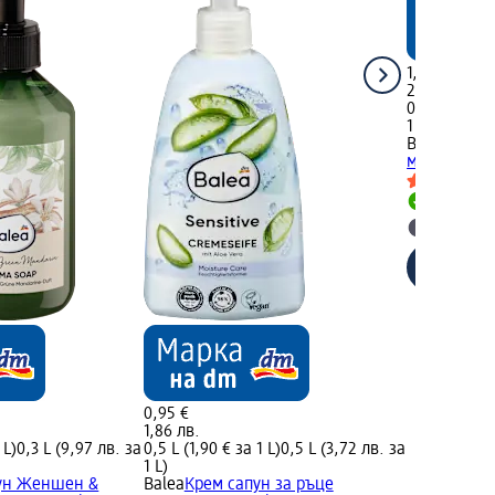
1,53 €
2,99 лв.
0,3 L (5,10 €
1 L)
Balea med
Т
миене Ultra
Налично
Изберет
0,95 €
1,86 лв.
 L)
0,3 L (9,97 лв. за
0,5 L (1,90 € за 1 L)
0,5 L (3,72 лв. за
1 L)
пун Женшен &
Balea
Крем сапун за ръце