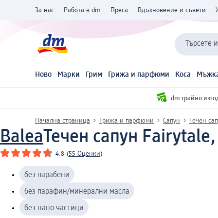
За нас
Работа в dm
Преса
Вдъхновение и съвети
Търсете 
Ново
Марки
Грим
Грижа и парфюми
Коса
Мъжка
dm трайно изго
Начална страница
Грижа и парфюми
Сапун
Течен са
Balea
Течен сапун Fairytale,
4.8
(
55 Оценки
)
без парабени
без парафин/минерални масла
без нано частици