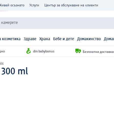
Живей осъзнато
Услуги
Център за обслужване на клиенти
и намерете
 козметика
Здраве
Храна
Бебе и дете
Домакинство
Дома
дно
dm babybonus
Безплатна доставка н
пун
 300 ml