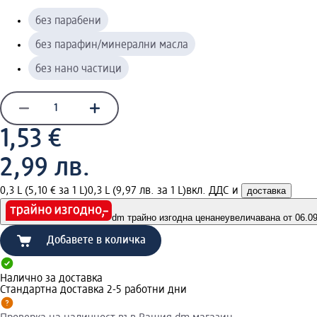
без парабени
без парафин/минерални масла
без нано частици
1,53 €
2,99 лв.
0,3 L (5,10 € за 1 L)
0,3 L (9,97 лв. за 1 L)
вкл. ДДС и
доставка
dm трайно изгодна цена
неувеличавана от 06.09.
Добавете в количка
Налично за доставка
Стандартна доставка 2-5 работни дни