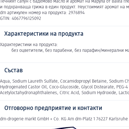
Течният сапун с бадемово масло и аромат на марула от Balea 
и подхранваща грижа в един продукт. Неустоимият аромат на 
dm артикулен номер на продукта: 2976894
GTIN: 4067796125092
Характеристики на продукта
Характеристики на продукта:
без оцветители, без парабени, без парафин/минерални ма
Състав
Aqua, Sodium Laureth Sulfate, Cocamidopropyl Betaine, Sodium Chl
Hydrogenated Castor Oil, Coco-Glucoside, Glycol Distearate, PEG-
Acetyloctahydronaphthalenes, Citric Acid, Sodium Hydroxide, Lacti
Отговорно предприятие и контакти
dm-drogerie markt GmbH + Co. KG Am dm-Platz 1 76227 Karlsruhe