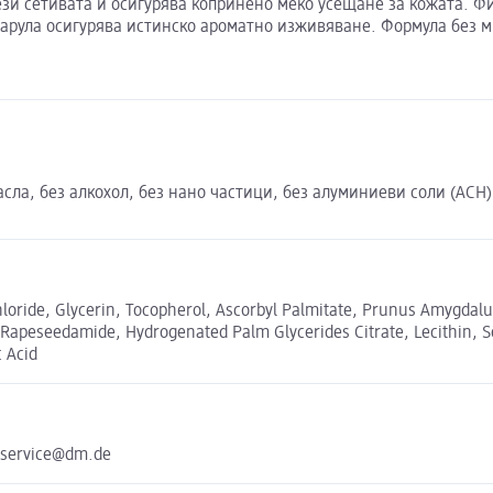
глези сетивата и осигурява копринено меко усещане за кожата.
марула осигурява истинско ароматно изживяване. Формула без 
сла, без алкохол, без нано частици, без алуминиеви соли (ACH)
oride, Glycerin, Tocopherol, Ascorbyl Palmitate, Prunus Amygdalus
4 Rapeseedamide, Hydrogenated Palm Glycerides Citrate, Lecithin,
c Acid
 service@dm.de