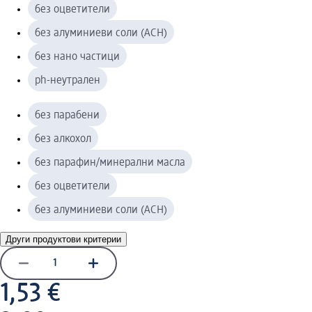
без оцветители
без алуминиеви соли (ACH)
без нано частици
ph-неутрален
без парабени
без алкохол
без парафин/минерални масла
без оцветители
без алуминиеви соли (ACH)
Други продуктови критерии
1,53 €