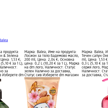
Balea
на продукта:
Марка: Balea; Име на продукта:
Марка: Balea; 
н & Зелена
Лосион за тяло Бадемово масло,
Течен сапун Ove
Цена: 1,53 €;
200 ml; Цена: 2,04 €; Основна
ml; Цена: 1,53 
5,10 € за 1 L);
цена: 0,2 L (10,20 € за 1 L); Марка
0,3 L (5,10 € за
Наличност:
на dm лого; Наличност: Статус
серия лого, Ма
но за
зелен Налично за доставка,
Наличност: Ста
ив Изберете dm
Статус сив Изберете dm магазин
за доставка, Ст