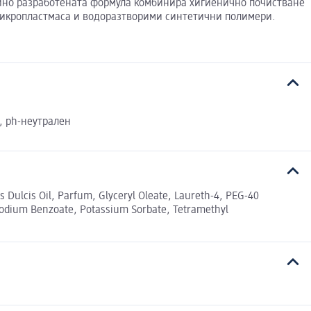
 Фино разработената формула комбинира хигиенично почистване
микропластмаса и водоразтворими синтетични полимери.
, ph-неутрален
 Dulcis Oil, Parfum, Glyceryl Oleate, Laureth-4, PEG-40
 Sodium Benzoate, Potassium Sorbate, Tetramethyl