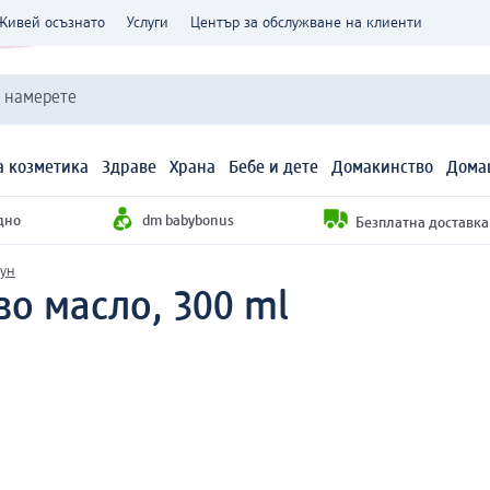
Живей осъзнато
Услуги
Център за обслужване на клиенти
и намерете
 козметика
Здраве
Храна
Бебе и дете
Домакинство
Дома
дно
dm babybonus
Безплатна доставка н
пун
во масло, 300 ml