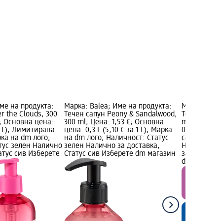
Име на продукта:
Марка: Balea; Име на продукта:
Марка: Bale
r the Clouds, 300
Течен сапун Peony & Sandalwood,
Течен сапу
€; Основна цена:
300 ml; Цена: 1,53 €; Основна
ml; Цена: 1
 1 L); Лимитирана
цена: 0,3 L (5,10 € за 1 L); Марка
0,3 L (5,10 
рка на dm лого;
на dm лого; Наличност: Статус
серия лого,
тус зелен Налично
зелен Налично за доставка,
Наличност:
атус сив Изберете
Статус сив Изберете dm магазин
за доставка
dm магази