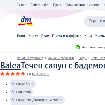
За нас
Работа в dm
Преса
Вдъхновение и съвети
Търсете 
Ново
Марки
Грим
Грижа и парфюми
Коса
Мъжка
dm трайно изго
Начална страница
Грижа и парфюми
Сапун
Течен са
Balea
Течен сапун с бадемо
4.8
(
72 Оценки
)
без парабени
без алкохол
без парафин/минерални масла