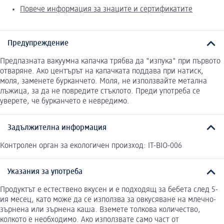
Повече информация за знаците и сертификатите
Предупреждение
Предпазната вакуумна капачка трябва да "изпука" при първото
отваряне. Ако центърът на капачката поддава при натиск,
моля, заменете бурканчето. Моля, не използвайте метална
лъжица, за да не повредите стъклото. Преди употреба се
уверете, че бурканчето е невредимо.
Задължителна информация
Контролен орган за екологичен произход: IT-BIO-006
Указания за употреба
Продуктът е естествено вкусен и е подходящ за бебета след 5-
ия месец, като може да се използва за овкусяване на млечно-
зърнена или зърнена каша. Вземете толкова количество,
колкото е необходимо. Ако използвате само част от