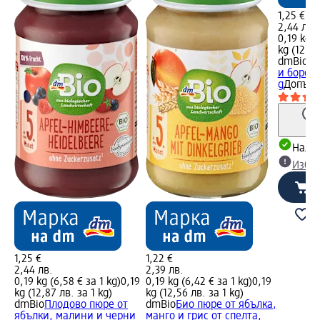
1,25 €
2,44 лв.
0,19 kg (
kg (12,87
dmBio
Би
и борови
g
Допълн
Налич
Избе
1,25 €
1,22 €
2,44 лв.
2,39 лв.
0,19 kg (6,58 € за 1 kg)
0,19
0,19 kg (6,42 € за 1 kg)
0,19
kg (12,87 лв. за 1 kg)
kg (12,56 лв. за 1 kg)
dmBio
Плодово пюре от
dmBio
Био пюре от ябълкa,
ябълки, малини и черни
манго и грис от спелта,