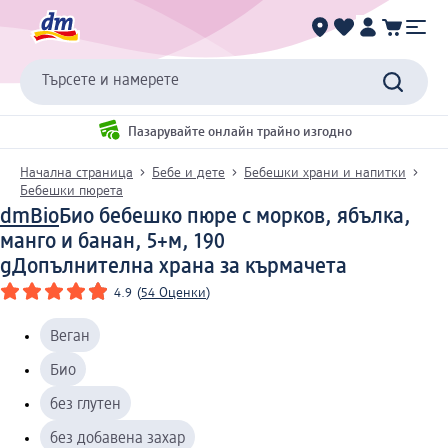
Търсете и намерете
Пазарувайте онлайн трайно изгодно
Начална страница
Бебе и дете
Бебешки храни и напитки
Бебешки пюрета
dmBio
Био бебешко пюре с морков, ябълка,
манго и банан, 5+м, 190
g
Допълнителна храна за кърмачета
4.9
(
54 Оценки
)
Веган
Био
без глутен
без добавена захар