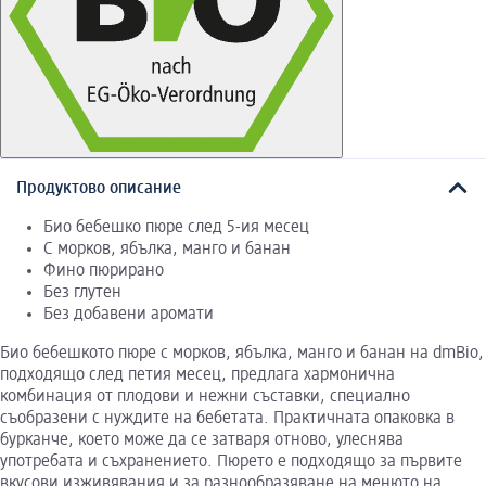
Продуктово описание
Био бебешко пюре след 5-ия месец
С морков, ябълка, манго и банан
Фино пюрирано
Без глутен
Без добавени аромати
Био бебешкото пюре с морков, ябълка, манго и банан на dmBio,
подходящо след петия месец, предлага хармонична
комбинация от плодови и нежни съставки, специално
съобразени с нуждите на бебетата. Практичната опаковка в
бурканче, което може да се затваря отново, улеснява
употребата и съхранението. Пюрето е подходящо за първите
вкусови изживявания и за разнообразяване на менюто на