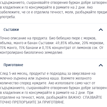
съдържанието, съхранявайте отворения буркан добре затворен
в хладилник и го консумирайте в рамките на 2 дни. Ако
забележите, че се е отделила течност, моля, разбъркайте преди
употреба.
Съставки
Точно описание на продукта: Био бебешко пюре с морков,
ябълка, манго и банан Съставки: 49,85% ябълки, 20% моркови,
15% манго, 15% банани и 0,15% концентрат от лимонов сок. От
контролирано биологично земеделие.
Приготвяне
След 5-ия месец, продуктът е подходящ за овкусяване на
млечно-зърнена или зърнена каша. Вземете желаното
количество според нуждите. Ако използвате само част от
съдържанието, съхранявайте отворения буркан добре затворен
в хладилник и го консумирайте в рамките на 2 дни. При
отделяне на течност, моля, разбъркайте.ВАЖНО: СПАЗВАЙТЕ
ТОЧНО ПРЕПОРЪКИТЕ ЗА ПРИГОТВЯНЕ.