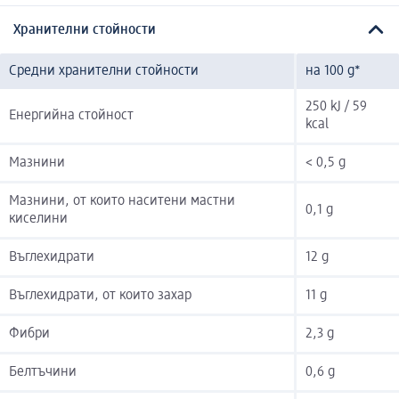
Хранителни стойности
Средни хранителни стойности
на 100 g*
250 kJ / 59
Енергийна стойност
kcal
Мазнини
< 0,5 g
Мазнини, от които наситени мастни
0,1 g
киселини
Въглехидрати
12 g
Въглехидрати, от които захар
11 g
Фибри
2,3 g
Белтъчини
0,6 g