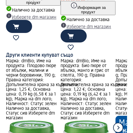
продукт
Информация за
Налично за доставка
продукт
Изберете dm магазин
Налично за доставка
Изберете dm магазин
Други клиенти купуват също
Марка: dmBio; Име на
Марка: dmBio; Име на
Марка: 
продукта: Плодово пюре
продукта: Био пюре от
продукта
от ябълки, малини и
ябълкa, манго и грис от
ябълка и
черни боровинки, 190 g;
спелта, 190 g; Правна
g; Правн
Правна категория:
категория:
Допълни
Допълнителна храна за кърмачета;
Допълнителна храна за кърмачета
Цена: 1,
Цена: 1,25 €; Основна
Цена: 1,22 €; Основна
цена: 0,1
цена: 0,19 kg (6,58 € за 1
цена: 0,19 kg (6,42 € за 1
kg); Мар
kg); Марка на dm лого;
kg); Марка на dm лого;
Налично
Наличност: Статус зелен
Наличност: Статус зелен
Налично
Налично за доставка,
Налично за доставка,
Статус 
Статус сив Изберете dm
Статус сив Изберете dm
магазин
магазин
магазин