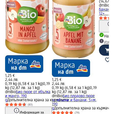
(14,67 лв
dmBio
Би
банан, 
12+..., 1
Налич
Избе
1,25 €
2,44 лв.
1,25 €
0,19 kg (6,58 € за 1 kg)
0,19
2,44 лв.
kg (12,87 лв. за 1 kg)
0,19 kg (6,58 € за 1 kg)
0,19
dmBio
Био пюре от ябълка
kg (12,87 лв. за 1 kg)
и манго, 190
dmBio
Био плодово пюре
g
Допълнителна храна за кърмачета
от ябълки и банани, 5+м,
190
(83)
g
Допълнителна храна за кърмачет
Информация за
(79)