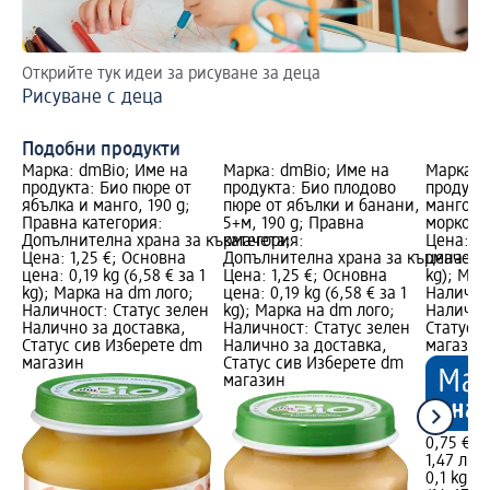
Открийте тук идеи за рисуване за деца
Пр
Рисуване с деца
Пъ
Подобни продукти
Марка: dmBio; Име на
Марка: dmBio; Име на
Марка: 
продукта: Био пюре от
продукта: Био плодово
продукта
ябълка и манго, 190 g;
пюре от ябълки и банани,
манго, 
Правна категория:
5+м, 190 g; Правна
морков, 
Допълнителна храна за кърмачета;
категория:
Цена: 0,
Цена: 1,25 €; Основна
Допълнителна храна за кърмачета
цена: 0,1
цена: 0,19 kg (6,58 € за 1
Цена: 1,25 €; Основна
kg); Мар
kg); Марка на dm лого;
цена: 0,19 kg (6,58 € за 1
Налично
Наличност: Статус зелен
kg); Марка на dm лого;
Налично
Налично за доставка,
Наличност: Статус зелен
Статус 
Статус сив Изберете dm
Налично за доставка,
магазин
магазин
Статус сив Изберете dm
магазин
0,75 €
1,47 лв.
0,1 kg (7