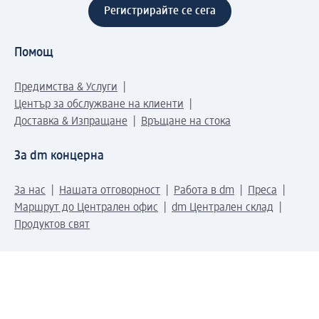
Регистрирайте се сега
Помощ
Предимства & Услуги
Център за обслужване на клиенти
Доставка & Изпращане
Връщане на стока
За dm концерна
За нас
Нашата отговорност
Работа в dm
Преса
Маршрут до Централен офис
dm Централен склад
Продуктов свят
dm Свят