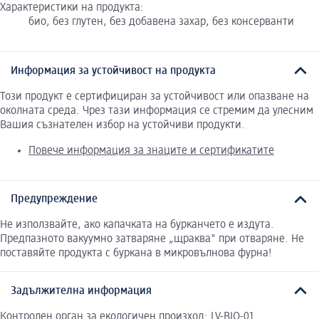
Характеристики на продукта:
био, без глутен, без добавена захар, без консерванти
Информация за устойчивост на продукта
Този продукт е сертифициран за устойчивост или опазване на
околната среда. Чрез тази информация се стремим да улесним
Вашия съзнателен избор на устойчиви продукти.
Повече информация за знаците и сертификатите
Предупреждение
Не използвайте, ако капачката на бурканчето е издута.
Предпазното вакуумно затваряне „щраква" при отваряне. Не
поставяйте продукта с буркана в микровълнова фурна!
Задължителна информация
Контролен орган за екологичен произход: LV-BIO-01