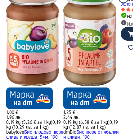
зеленчуц
Налич
Избе
1,00 €
1,25 €
1,96 лв.
2,44 лв.
0,19 kg (5,26 € за 1 kg)
0,19
0,19 kg (6,58 € за 1 kg)
0,19
kg (10,29 лв. за 1 kg)
kg (12,87 лв. за 1 kg)
babylove
Био плодово пюре
dmBio
Био пюре от ябълки
слива и круша, 5+м, 190
и сливи, 190