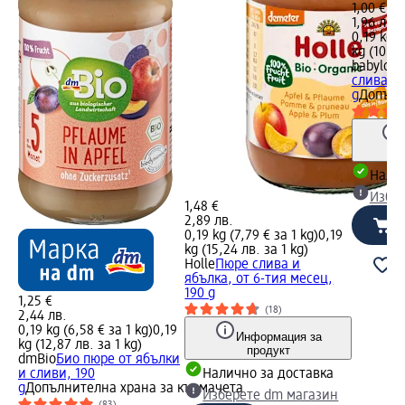
1,00 €
1,96 лв.
0,19 kg (
kg (10,29
babylove
слива и 
g
Допълн
Налич
Избе
1,48 €
2,89 лв.
0,19 kg (7,79 € за 1 kg)
0,19
kg (15,24 лв. за 1 kg)
Holle
Пюре слива и
ябълка, от 6-тия месец,
190 g
1,25 €
(18)
2,44 лв.
0,19 kg (6,58 € за 1 kg)
0,19
Информация за
kg (12,87 лв. за 1 kg)
продукт
dmBio
Био пюре от ябълки
и сливи, 190
Налично за доставка
g
Допълнителна храна за кърмачета
Изберете dm магазин