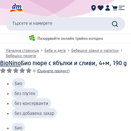
Търсете и намерете
Пазарувайте онлайн трайно изгодно
Начална страница
Бебе и дете
Бебешки храни и напитки
Бебешки пюрета
BioNino
Био пюре с ябълки и сливи, 4+м, 190 g
0
(
Оценете продукт
)
Био
без глутен
без консерванти
без добавена захар
Био