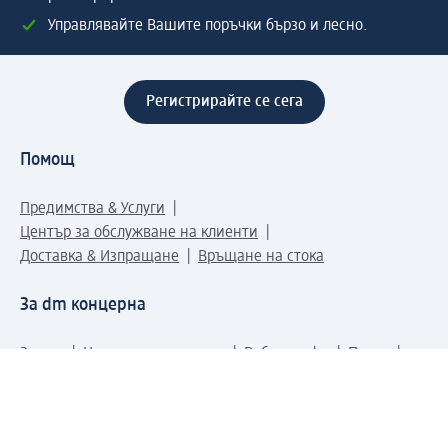
Управлявайте Вашите поръчки бързо и лесно.
Регистрирайте се сега
Помощ
Предимства & Услуги
Център за обслужване на клиенти
Доставка & Изпращане
Връщане на стока
За dm концерна
За нас
Нашата отговорност
Работа в dm
Преса
Маршрут до Централен офис
dm Централен склад
Продуктов свят