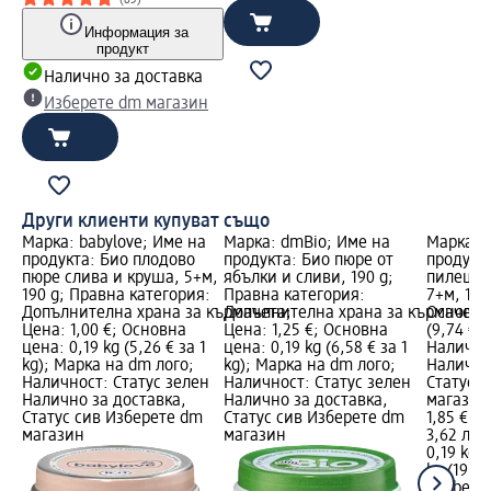
(83)
Информация за
продукт
Налично за доставка
Изберете dm магазин
Други клиенти купуват също
Марка: babylove; Име на
Марка: dmBio; Име на
Марка: 
продукта: Био плодово
продукта: Био пюре от
продукт
пюре слива и круша, 5+м,
ябълки и сливи, 190 g;
пилешко
190 g; Правна категория:
Правна категория:
7+м, 190
Допълнителна храна за кърмачета;
Допълнителна храна за кърмачета
Основна 
Цена: 1,00 €; Основна
Цена: 1,25 €; Основна
(9,74 € з
цена: 0,19 kg (5,26 € за 1
цена: 0,19 kg (6,58 € за 1
Налично
kg); Марка на dm лого;
kg); Марка на dm лого;
Налично
Наличност: Статус зелен
Наличност: Статус зелен
Статус 
Налично за доставка,
Налично за доставка,
магазин
Статус сив Изберете dm
Статус сив Изберете dm
1,85 €
магазин
магазин
3,62 лв.
0,19 kg (
kg (19,05
Gerber
М