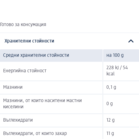
Готово за консумация
Хранителни стойности
Средни хранителни стойности
на 100 g
228 kJ / 54
Енергийна стойност
kcal
Мазнини
0,1 g
Мазнини, от които наситени мастни
0 g
киселини
Въглехидрати
12 g
Въглехидрати, от които захар
11 g