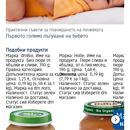
Практични съвети за планирането на почивката
От
Първото голямо пътуване на бебето
Ри
Подобни продукти
Марка: dmBio; Име на
Марка: Holle; Име на
Марка: b
продукта: Био пюре от
продукта: Пюре слива и
продукт
ябълки и сливи, 190 g;
ябълка, от 6-тия месец,
пюре сл
Правна категория:
190 g; Цена: 1,48 €;
190 g; П
Допълнителна храна за кърмачета;
Основна цена: 0,19 kg
Допълни
Цена: 1,25 €; Основна
(7,79 € за 1 kg);
Цена: 1,
цена: 0,19 kg (6,58 € за 1
Наличност: Статус зелен
цена: 0,1
kg); Марка на dm лого;
Налично за доставка,
kg); Мар
Наличност: Статус зелен
Статус сив Изберете dm
Налично
Налично за доставка,
магазин
Налично
Статус сив Изберете dm
Статус 
магазин
магазин