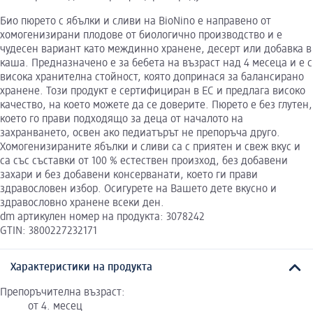
Био пюрето с ябълки и сливи на BioNino е направено от
хомогенизирани плодове от биологично производство и е
чудесен вариант като междинно хранене, десерт или добавка в
каша. Предназначено е за бебета на възраст над 4 месеца и е с
висока хранителна стойност, която допринася за балансирано
хранене. Този продукт е сертифициран в ЕС и предлага високо
качество, на което можете да се доверите. Пюрето е без глутен,
което го прави подходящо за деца от началото на
захранването, освен ако педиатърът не препоръча друго.
Хомогенизираните ябълки и сливи са с приятен и свеж вкус и
са със съставки от 100 % естествен произход, без добавени
захари и без добавени консерванати, което ги прави
здравословен избор. Осигурете на Вашето дете вкусно и
здравословно хранене всеки ден.
dm артикулен номер на продукта: 3078242
GTIN: 3800227232171
Характеристики на продукта
Препоръчителна възраст:
от 4. месец